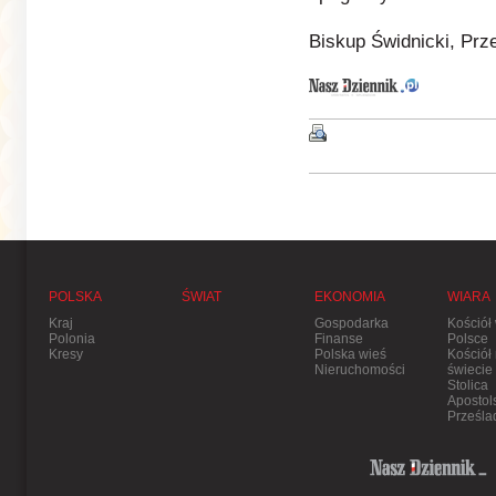
Biskup Świdnicki, Pr
POLSKA
ŚWIAT
EKONOMIA
WIARA
Kraj
Gospodarka
Kościół
Polonia
Finanse
Polsce
Kresy
Polska wieś
Kościół
Nieruchomości
świecie
Stolica
Apostol
Prześla