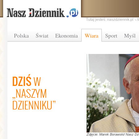
Tutaj jesteś:
naszdziennik.pl
Polska
Świat
Ekonomia
Wiara
Sport
Myśl
DZIŚ
W
„NASZYM
DZIENNIKU”
Zdjęcie: Marek Borawski/ Nasz Dz