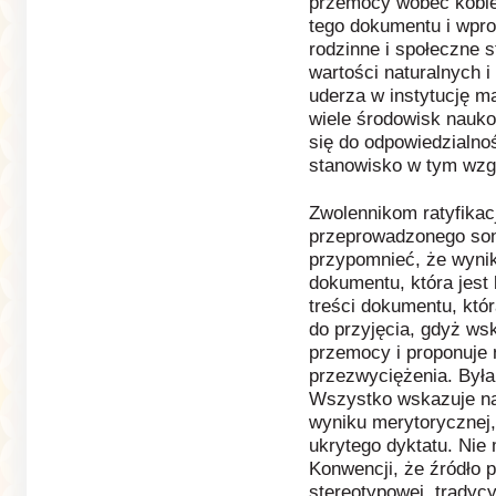
przemocy wobec kobie
tego dokumentu i wpr
rodzinne i społeczne s
wartości naturalnych 
uderza w instytucję m
wiele środowisk nauk
się do odpowiedzialno
stanowisko w tym wzgl
Zwolennikom ratyfikac
przeprowadzonego son
przypomnieć, że wyni
dokumentu, która jest 
treści dokumentu, któr
do przyjęcia, gdyż ws
przemocy i proponuje n
przezwyciężenia. Była
Wszystko wskazuje na 
wyniku merytorycznej,
ukrytego dyktatu. Nie
Konwencji, że źródło 
stereotypowej, tradycyj