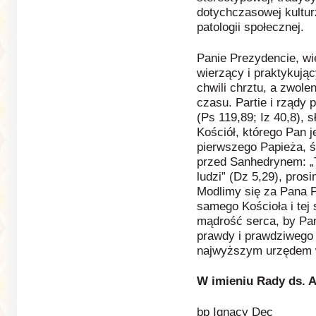
dotychczasowej kulturz
patologii społecznej.
Panie Prezydencie, wie
wierzący i praktykując
chwili chrztu, a zwole
czasu. Partie i rządy 
(Ps 119,89; Iz 40,8), 
Kościół, którego Pan 
pierwszego Papieża, św
przed Sanhedrynem: „T
ludzi” (Dz 5,29), prosi
Modlimy się za Pana P
samego Kościoła i tej
mądrość serca, by Pan
prawdy i prawdziwego 
najwyższym urzędem 
W imieniu Rady ds. 
bp Ignacy Dec