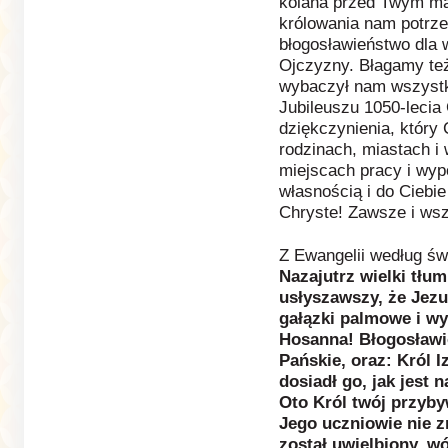
kolana przed Twym ma
królowania nam potrze
błogosławieństwo dla
Ojczyzny. Błagamy też
wybaczył nam wszystki
Jubileuszu 1050-lecia 
dziękczynienia, który
rodzinach, miastach i
miejscach pracy i wy
własnością i do Ciebi
Chryste! Zawsze i ws
Z Ewangelii według św
Nazajutrz wielki tłum
usłyszawszy, że Jezu
gałązki palmowe i w
Hosanna! Błogosławio
Pańskie, oraz: Król I
dosiadł go, jak jest 
Oto Król twój przyby
Jego uczniowie nie z
został uwielbiony, w