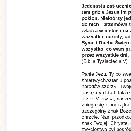
Jedenastu zaś uczniów
tam gdzie Jezus im po
pokłon. Niektórzy je
do nich i przemówił 
władza w niebie i na 
wszystkie narody, udz
Syna, i Ducha Święt
wszystko, co wam pr
przez wszystkie dni,
(Biblia Tysiąclecia V)
Panie Jezu, Ty po sw
zmartwychwstaniu posł
narodów szerzyli Twoj
następcy dotarli także
przez Mieszka, nasze
zbiega się z początka
szczególny znak Bożej
chrzcie. Nasi przodkow
znak Twojej, Chryste,
zwycięstwa był pośró