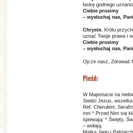
łaskę godnego uznania
Ciebie prosimy
– wysłuchaj nas, Pani
Chryste
, Królu przyc
uznać Twoje prawa i w
Ciebie prosimy
– wysłuchaj nas, Pani
Ojcze nasz, Zdrowaś 
Pieśń:
W Majestacie na niebi
Siedzi Jezus, wszelka
Ref. Cherubini, Serafin
inni * Przed Nim się k
śpiewają: * Święty, Św
– wołają.
Matka Jego i Patriarch