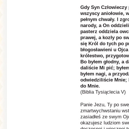
Gdy Syn Człowieczy p
wszyscy aniołowie, w
pełnym chwały. I zg
narody, a On oddzieli
pasterz oddziela ow
prawej, a kozły po s
się Król do tych po p
błogosławieni u Ojca
królestwo, przygotow
Bo byłem głodny, a da
daliście Mi pić; byłe
byłem nagi, a przyodz
odwiedziliście Mnie; 
do Mnie.
(Biblia Tysiąclecia V)
Panie Jezu, Ty po swe
zmartwychwstaniu wstą
zasiadłeś ze swym Ojc
okazujesz ludziom swo
doczesnej i wiecznej t