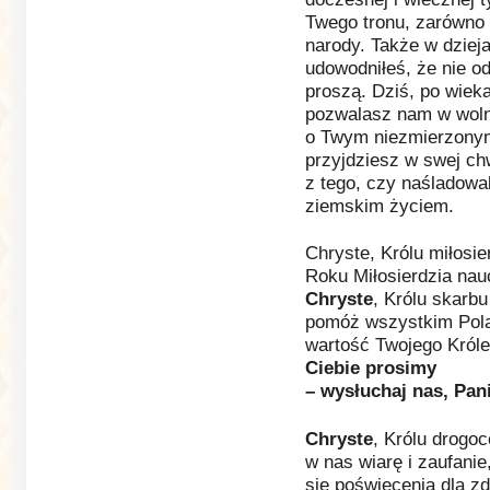
Twego tronu, zarówno 
narody. Także w dziej
udowodniłeś, że nie o
proszą. Dziś, po wiek
pozwalasz nam w woln
o Twym niezmierzonym
przyjdziesz w swej ch
z tego, czy naśladowa
ziemskim życiem.
Chryste, Królu miłosi
Roku Miłosierdzia nau
Chryste
, Królu skarbu
pomóż wszystkim Pol
wartość Twojego Króle
Ciebie prosimy
– wysłuchaj nas, Pani
Chryste
, Królu drogoc
w nas wiarę i zaufanie
się poświęcenia dla z