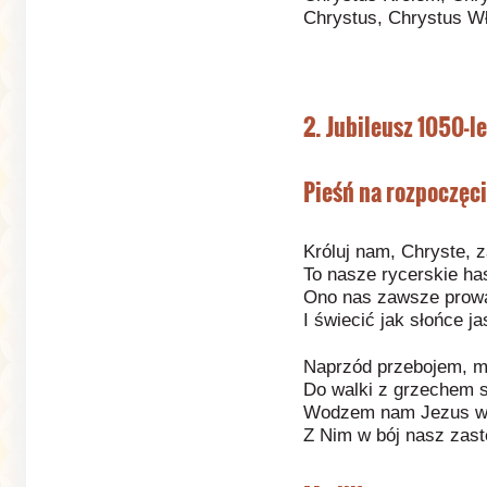
Chrystus, Chrystus W
2. Jubileusz 1050-l
Pieśń na rozpoczęci
Króluj nam, Chryste, 
To nasze rycerskie has
Ono nas zawsze prowa
I świecić jak słońce ja
Naprzód przebojem, mł
Do walki z grzechem 
Wodzem nam Jezus w H
Z Nim w bój nasz zast