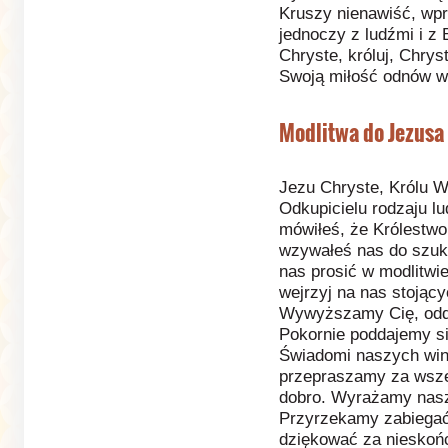
Kruszy nienawiść, wp
jednoczy z ludźmi i z
Chryste, króluj, Chrys
Swoją miłość odnów w
Modlitwa do Jezusa 
Jezu Chryste, Królu W
Odkupicielu rodzaju lu
mówiłeś, że Królestwo 
wzywałeś nas do szuk
nas prosić w modlitwie
wejrzyj na nas stojąc
Wywyższamy Cię, odda
Pokornie poddajemy s
Świadomi naszych win
przepraszamy za wsze
dobro. Wyrażamy nasz
Przyrzekamy zabiegać
dziękować za nieskońc