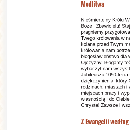
Modlitwa
Nieśmiertelny Królu W
Boże i Zbawicielu! St
pragniemy przygotować
Twego królowania w n
kolana przed Twym ma
królowania nam potrze
błogosławieństwo dla
Ojczyzny. Błagamy też
wybaczył nam wszystki
Jubileuszu 1050-lecia 
dziękczynienia, który
rodzinach, miastach i
miejscach pracy i wy
własnością i do Ciebi
Chryste! Zawsze i ws
Z Ewangelii według