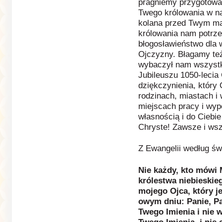
pragniemy przygotować
Twego królowania w n
kolana przed Twym ma
królowania nam potrze
błogosławieństwo dla
Ojczyzny. Błagamy też
wybaczył nam wszystki
Jubileuszu 1050-lecia 
dziękczynienia, który
rodzinach, miastach i
miejscach pracy i wy
własnością i do Ciebi
Chryste! Zawsze i ws
Z Ewangelii według św
Nie każdy, kto mówi M
królestwa niebieskieg
mojego Ojca, który j
owym dniu: Panie, P
Twego Imienia i nie