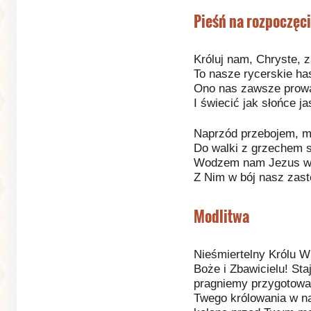
Pieśń na rozpoczęci
Króluj nam, Chryste, 
To nasze rycerskie has
Ono nas zawsze prowa
I świecić jak słońce ja
Naprzód przebojem, mł
Do walki z grzechem 
Wodzem nam Jezus w H
Z Nim w bój nasz zast
Modlitwa
Nieśmiertelny Królu W
Boże i Zbawicielu! St
pragniemy przygotować
Twego królowania w n