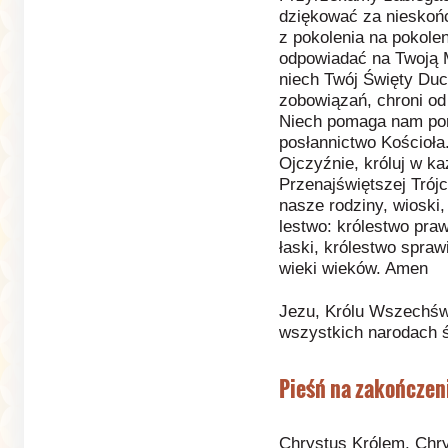
dziękować za nieskońc
z pokolenia na pokole
odpowiadać na Twoją M
niech Twój Święty Duch
zobowiązań, chroni od
Niech pomaga nam por
posłannictwo Kościoła.
Ojczyźnie, króluj w k
Przenajświętszej Trójc
nasze rodziny, wioski,
lestwo: królestwo praw
łaski, królestwo sprawi
wieki wieków. Amen
Jezu, Królu Wszechświ
wszystkich narodach 
Pieśń na zakończen
Chrystus Królem, Chr