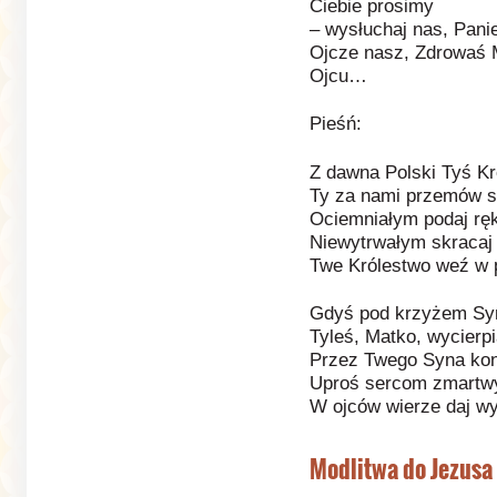
Ciebie prosimy
– wysłuchaj nas, Pani
Ojcze nasz, Zdrowaś 
Ojcu…
Pieśń:
Z dawna Polski Tyś Kr
Ty za nami przemów s
Ociemniałym podaj rę
Niewytrwałym skracaj
Twe Królestwo weź w 
Gdyś pod krzyżem Syn
Tyleś, Matko, wycierpi
Przez Twego Syna ko
Uproś sercom zmartw
W ojców wierze daj wy
Modlitwa do Jezusa 