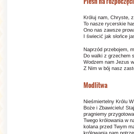
Pieśń na rozpoczęci
Króluj nam, Chryste, 
To nasze rycerskie has
Ono nas zawsze prowa
I świecić jak słońce ja
Naprzód przebojem, mł
Do walki z grzechem 
Wodzem nam Jezus w H
Z Nim w bój nasz zast
Modlitwa
Nieśmiertelny Królu W
Boże i Zbawicielu! St
pragniemy przygotować
Twego królowania w n
kolana przed Twym ma
królowania nam potrze