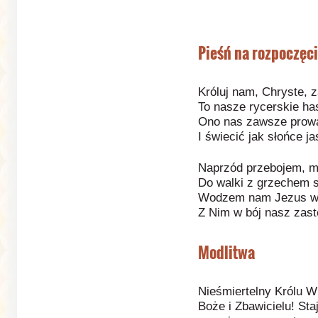
Pieśń na rozpoczęci
Króluj nam, Chryste, 
To nasze rycerskie has
Ono nas zawsze prowa
I świecić jak słońce ja
Naprzód przebojem, mł
Do walki z grzechem 
Wodzem nam Jezus w H
Z Nim w bój nasz zast
Modlitwa
Nieśmiertelny Królu W
Boże i Zbawicielu! St