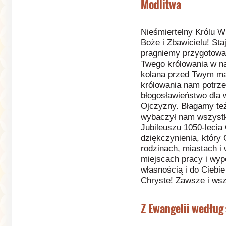
Modlitwa
Nieśmiertelny Królu W
Boże i Zbawicielu! St
pragniemy przygotować
Twego królowania w n
kolana przed Twym ma
królowania nam potrze
błogosławieństwo dla
Ojczyzny. Błagamy też
wybaczył nam wszystki
Jubileuszu 1050-lecia 
dziękczynienia, który
rodzinach, miastach i
miejscach pracy i wy
własnością i do Ciebi
Chryste! Zawsze i ws
Z Ewangelii według 