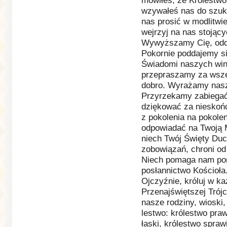
mówiłeś, że Królestwo 
wzywałeś nas do szuk
nas prosić w modlitwie
wejrzyj na nas stojąc
Wywyższamy Cię, odda
Pokornie poddajemy s
Świadomi naszych win
przepraszamy za wsze
dobro. Wyrażamy nasz
Przyrzekamy zabiegać
dziękować za nieskońc
z pokolenia na pokole
odpowiadać na Twoją M
niech Twój Święty Duch
zobowiązań, chroni od
Niech pomaga nam por
posłannictwo Kościoła.
Ojczyźnie, króluj w k
Przenajświętszej Trójc
nasze rodziny, wioski,
lestwo: królestwo praw
łaski, królestwo sprawi