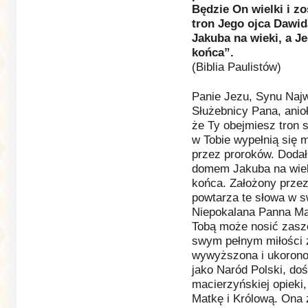
Będzie On wielki i z
tron Jego ojca Dawi
Jakuba na wieki, a J
końca”.
(Biblia Paulistów)
Panie Jezu, Synu Naj
Służebnicy Pana, anio
że Ty obejmiesz tron 
w Tobie wypełnią się 
przez proroków. Dodał
domem Jakuba na wieki
końca. Założony przez
powtarza te słowa w 
Niepokalana Panna Mar
Tobą może nosić zaszc
swym pełnym miłości ż
wywyższona i ukoronow
jako Naród Polski, do
macierzyńskiej opieki,
Matkę i Królową. Ona 