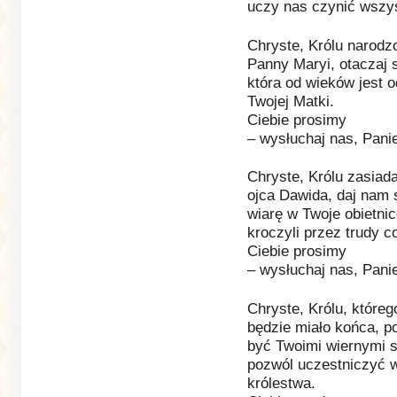
uczy nas czynić wszy
Chryste, Królu narodzo
Panny Maryi, otaczaj 
która od wieków jest 
Twojej Matki.
Ciebie prosimy
– wysłuchaj nas, Pani
Chryste, Królu zasiad
ojca Dawida, daj nam 
wiarę w Twoje obietni
kroczyli przez trudy c
Ciebie prosimy
– wysłuchaj nas, Pani
Chryste, Królu, któreg
będzie miało końca, 
być Twoimi wiernymi s
pozwól uczestniczyć 
królestwa.