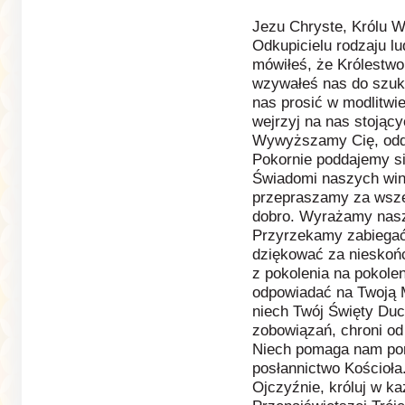
Jezu Chryste, Królu W
Odkupicielu rodzaju lu
mówiłeś, że Królestwo 
wzywałeś nas do szuk
nas prosić w modlitwie
wejrzyj na nas stojąc
Wywyższamy Cię, odda
Pokornie poddajemy s
Świadomi naszych win
przepraszamy za wsze
dobro. Wyrażamy nasz
Przyrzekamy zabiegać
dziękować za nieskońc
z pokolenia na pokole
odpowiadać na Twoją M
niech Twój Święty Duch
zobowiązań, chroni od
Niech pomaga nam por
posłannictwo Kościoła.
Ojczyźnie, króluj w k