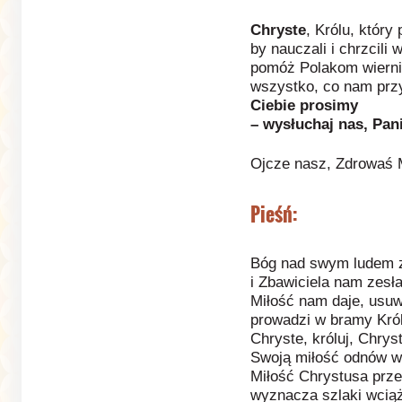
Chryste
, Królu, który
by nauczali i chrzcili 
pomóż Polakom wiern
wszystko, co nam prz
Ciebie prosimy
– wysłuchaj nas, Pani
Ojcze nasz, Zdrowaś 
Pieśń:
Bóg nad swym ludem z
i Zbawiciela nam zesła
Miłość nam daje, usuw
prowadzi w bramy Kró
Chryste, króluj, Chrys
Swoją miłość odnów w
Miłość Chrystusa prze
wyznacza szlaki wcią