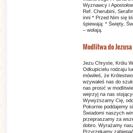
Wyznawcy i Apostołow
Ref. Cherubini, Serafin
inni * Przed Nim się k
śpiewają: * Święty, Św
– wołają.
Modlitwa do Jezusa 
Jezu Chryste, Królu W
Odkupicielu rodzaju lu
mówiłeś, że Królestwo 
wzywałeś nas do szuk
nas prosić w modlitwie
wejrzyj na nas stojąc
Wywyższamy Cię, odda
Pokornie poddajemy s
Świadomi naszych win
przepraszamy za wsze
dobro. Wyrażamy nasz
Przyrzekamy zabiegać