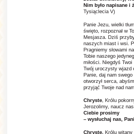
Nim było napisane i ż
Tysiąclecia V)
Panie Jezu, wielki tłu
święto, rozpoznał w T
Mesjasza. Dziś przyb
naszych miast i wsi. 
Pragniemy słowami na
Tobie naszego jedyneg
miłości. Niegdyś Twoi 
Twój uroczysty wjazd 
Panie, daj nam swego 
otworzył serca, abyśm
przyjąć Twoje nad nam
Chryste
, Królu pokor
Jerozolimy, naucz nas 
Ciebie prosimy
– wysłuchaj nas, Pani
Chryste,
Królu witany