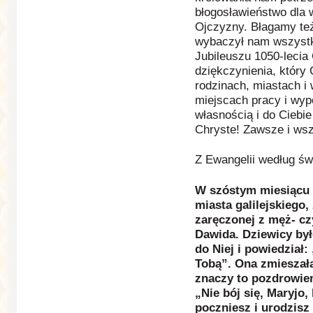
błogosławieństwo dla
Ojczyzny. Błagamy też
wybaczył nam wszystki
Jubileuszu 1050-lecia 
dziękczynienia, który
rodzinach, miastach i
miejscach pracy i wy
własnością i do Ciebi
Chryste! Zawsze i ws
Z Ewangelii według św
W szóstym miesiącu B
miasta galilejskiego
zaręczonej z męż- cz
Dawida. Dziewicy był
do Niej i powiedział: 
Tobą”. Ona zmieszała
znaczy to pozdrowien
„Nie bój się, Maryjo,
poczniesz i urodzisz