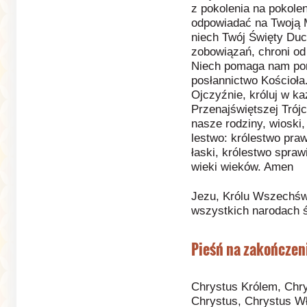
z pokolenia na pokole
odpowiadać na Twoją M
niech Twój Święty Duch
zobowiązań, chroni od
Niech pomaga nam por
posłannictwo Kościoła.
Ojczyźnie, króluj w k
Przenajświętszej Trójc
nasze rodziny, wioski,
lestwo: królestwo praw
łaski, królestwo sprawi
wieki wieków. Amen
Jezu, Królu Wszechświ
wszystkich narodach 
Pieśń na zakończen
Chrystus Królem, Chr
Chrystus, Chrystus W