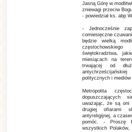
Jasną Górę w modlitwi
zniewagi przeciw Bogu
- powiedział ks. abp 
- Jednocześnie zap
comiesięczne czuwanie
będzie wielką modl
częstochowskieg
świętokradztwa, ja
miesiącach na teren
trwającej od dłu
antychrześcijański
politycznych i mediów 
Metropolita częs
dopuszczających s
uważając, że są oni 
drugiej ofiarami s
antyreligijnej, a cza
pomóc. - Proszę 
wszystkich Polaków,