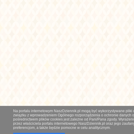
Na portalu internetowym NaszDziennik.pl mogą być wykorzystywane pliki co
związku z wprowadzeniem Ogólnego rozporządzenia o ochronie danych os
pośrednictwem plików cookies jest zależne od Pani/Pana zgody. Wyrażeni
przez właściciela portalu internetowego NaszDziennik.pl oraz jego zauf
preferencjom, a także będzie pomocne w celu analitycznym.