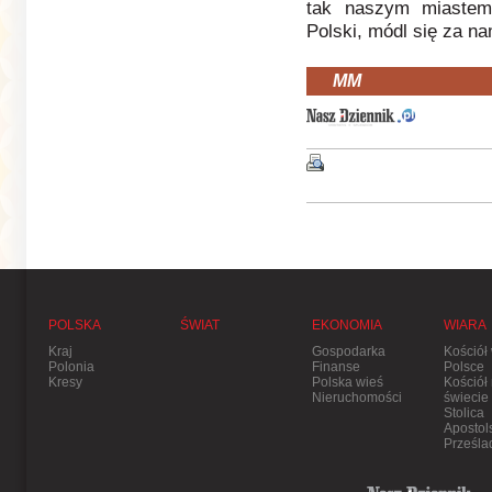
tak naszym miastem,
Polski, módl się za na
MM
POLSKA
ŚWIAT
EKONOMIA
WIARA
Kraj
Gospodarka
Kościół
Polonia
Finanse
Polsce
Kresy
Polska wieś
Kościół
Nieruchomości
świecie
Stolica
Apostol
Prześla