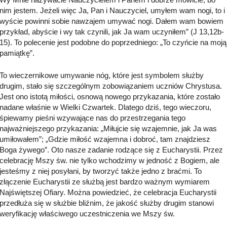
nim jestem. Jeżeli więc Ja, Pan i Nauczyciel, umyłem wam nogi, to i
wyście powinni sobie nawzajem umywać nogi. Dałem wam bowiem
przykład, abyście i wy tak czynili, jak Ja wam uczyniłem” (J 13,12b-
15). To polecenie jest podobne do poprzedniego: „To czyńcie na moją
pamiątkę”.
To wieczernikowe umywanie nóg, które jest symbolem służby
drugim, stało się szczególnym zobowiązaniem uczniów Chrystusa.
Jest ono istotą miłości, osnową nowego przykazania, które zostało
nadane właśnie w Wielki Czwartek. Dlatego dziś, tego wieczoru,
śpiewamy pieśni wzywające nas do przestrzegania tego
najważniejszego przykazania: „Miłujcie się wzajemnie, jak Ja was
umiłowałem”; „Gdzie miłość wzajemna i dobroć, tam znajdziesz
Boga żywego”. Oto nasze zadanie rodzące się z Eucharystii. Przez
celebrację Mszy św. nie tylko wchodzimy w jedność z Bogiem, ale
jesteśmy z niej posyłani, by tworzyć także jedno z braćmi. To
złączenie Eucharystii ze służbą jest bardzo ważnym wymiarem
Najświętszej Ofiary. Można powiedzieć, że celebracja Eucharystii
przedłuża się w służbie bliźnim, że jakość służby drugim stanowi
weryfikację właściwego uczestniczenia we Mszy św.