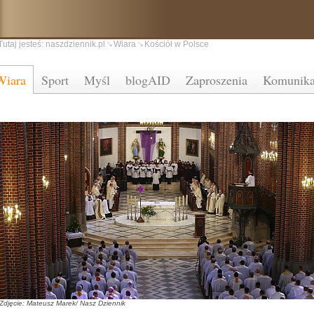
Tutaj jesteś:
naszdziennik.pl
Wiara
Kościół w Polsce
Wiara
Sport
Myśl
blogAID
Zaproszenia
Komunika
Zdjęcie: Mateusz Marek/ Nasz Dziennik