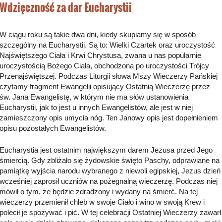
Wdzięczność za dar Eucharystii
W ciągu roku są takie dwa dni, kiedy skupiamy się w sposób
szczególny na Eucharystii. Są to: Wielki Czartek oraz uroczystość
Najświętszego Ciała i Krwi Chrystusa, zwana u nas popularnie
uroczystością Bożego Ciała, obchodzona po uroczystości Trójcy
Przenajświętszej. Podczas Liturgii słowa Mszy Wieczerzy Pańskiej
czytamy fragment Ewangelii opisujący Ostatnią Wieczerzę przez
św. Jana Ewangelistę, w którym nie ma słów ustanowienia
Eucharystii, jak to jest u innych Ewangelistów, ale jest w niej
zamieszczony opis umycia nóg. Ten Janowy opis jest dopełnieniem
opisu pozostałych Ewangelistów.
Eucharystia jest ostatnim największym darem Jezusa przed Jego
śmiercią. Gdy zbliżało się żydowskie święto Paschy, odprawiane na
pamiątkę wyjścia narodu wybranego z niewoli egipskiej, Jezus dzień
wcześniej zaprosił uczniów na pożegnalną wieczerzę. Podczas niej
mówił o tym, że będzie zdradzony i wydany na śmierć. Na tej
wieczerzy przemienił chleb w swoje Ciało i wino w swoją Krew i
polecił je spożywać i pić. W tej celebracji Ostatniej Wieczerzy zawarł