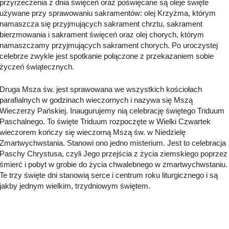
przyrzeczenia z dnia święceń oraz poświęcane są oleje święte
używane przy sprawowaniu sakramentów: olej Krzyżma, którym
namaszcza się przyjmujących sakrament chrztu, sakrament
bierzmowania i sakrament święceń oraz olej chorych, którym
namaszczamy przyjmujących sakrament chorych. Po uroczystej
celebrze zwykle jest spotkanie połączone z przekazaniem sobie
życzeń świątecznych.
Druga Msza św. jest sprawowana we wszystkich kościołach
parafialnych w godzinach wieczornych i nazywa się Mszą
Wieczerzy Pańskiej. Inaugurujemy nią celebrację świętego Triduum
Paschalnego. To święte Triduum rozpoczęte w Wielki Czwartek
wieczorem kończy się wieczorną Mszą św. w Niedzielę
Zmartwychwstania. Stanowi ono jedno misterium. Jest to celebracja
Paschy Chrystusa, czyli Jego przejścia z życia ziemskiego poprzez
śmierć i pobyt w grobie do życia chwalebnego w zmartwychwstaniu.
Te trzy święte dni stanowią serce i centrum roku liturgicznego i są
jakby jednym wielkim, trzydniowym świętem.