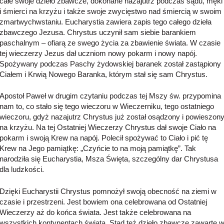
całe swoje dzieło zbawcze, dokonane nazajutrz podczas sądu, męki
i śmierci na krzyżu i także swoje zwycięstwo nad śmiercią w swoim
zmartwychwstaniu. Eucharystia zawiera zapis tego całego dzieła
zbawczego Jezusa. Chrystus uczynił sam siebie barankiem
paschalnym – ofiarą ze swego życia za zbawienie świata. W czasie
tej wieczerzy Jezus dał uczniom nowy pokarm i nowy napój.
Spożywany podczas Paschy żydowskiej baranek został zastąpiony
Ciałem i Krwią Nowego Baranka, którym stał się sam Chrystus.
Apostoł Paweł w drugim czytaniu podczas tej Mszy św. przypomina
nam to, co stało się tego wieczoru w Wieczerniku, tego ostatniego
wieczoru, gdyż nazajutrz Chrystus już został osądzony i powieszon
na krzyżu. Na tej Ostatniej Wieczerzy Chrystus dał swoje Ciało na
pokarm i swoją Krew na napój. Polecił spożywać to Ciało i pić tę
Krew na Jego pamiątkę: „Czyńcie to na moją pamiątkę”. Tak
narodziła się Eucharystia, Msza Święta, szczególny dar Chrystusa
dla ludzkości.
Dzięki Eucharystii Chrystus pomnożył swoją obecność na ziemi w
czasie i przestrzeni. Jest bowiem ona celebrowana od Ostatniej
Wieczerzy aż do końca świata. Jest także celebrowana na
wszystkich kontynentach świata. Stąd też dzieło zbawcze zawarte 