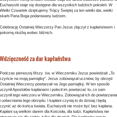
Eucharystii staje się dostępne dla wszystkich ludzkich pokoleń. W
Wielki Czwartek dziękujemy Trójcy Świętej za ten wielki dar, wielki
skarb Pana Boga podarowany ludziom.
Celebrację Ostatniej Wieczerzy Pan Jezus złączył z kapłaństwem i
pokorną służbą wobec bliźnich.
Wdzięczność za dar kapłaństwa
Podczas pierwszej Mszy św. w Wieczerniku Jezus powiedział: „To
czyńcie na moją pamiątkę”. Jezus zobowiązał uczniów, by obrzęd
Ostatniej Wieczerzy powtarzali na Jego pamiątkę. W ten sposób
uczynił Apostołów kapłanami i polecił im powtarzać to, co sam
uczynił tego wieczoru w Wieczerniku. Zobowiązał ich do powtarzania
i uobecniania tego obrzędu. I kapłani czynią to do dzisiaj i będą
czynić aż do końca świata. Eucharystii nie może być bez kapłana.
Kapłani są wielkim darem dla Kościoła, dla ludzi. Kapłaństwa nie
otrzymuje się dla siebie, tylko dla drugich. Dla kapłanów jest to