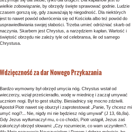
wielkie zobowiązanie, by obrzędy święte sprawować godnie. Ludzie
czasem gorszą się, gdy zauważają tę niegodność. Dla niektórych
jest to nawet powód odwrócenia się od Kościoła albo też powód do
usprawiedliwiania swojej słabości. Trzeba umieć odróżniać skarb od
naczynia. Skarbem jest Chrystus, a narzędziem kapłan. Wartość i
świętość obrzędu nie zależy tyle od celebransa, ile od samego
Chrystusa.
Wdzięczność za dar Nowego Przykazania
Bardzo wymowny był obrzęd umycia nóg. Chrystus wstał od
wieczerzy, wziął prześcieradło, wodę w miednicę i zaczął umywać
uczniom nogi. Był to gest służby. Biesiadnicy się mocno zdziwili.
Apostoł Piotr nawet się oburzył i zaprotestował: „Panie, Ty chcesz mi
umyć nogi?... Nie, nigdy mi nie będziesz nóg umywał” (J 13, 6b,8a).
Gdy Jezus wytłumaczył mu, o co chodzi, Piotr ustąpił, Jezus zaś
zakończył obrzęd słowami: „Czy rozumiecie, co wam uczyniłem?.
Wy Mnie nazywacie Nauczycielem i Panem i dobrze mówicie, bo