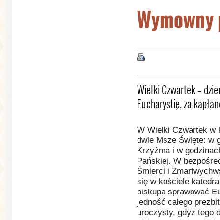
Wymowny p
Wielki Czwartek – dzie
Eucharystię, za kapłan
W Wielki Czwartek w 
dwie Msze Święte: w 
Krzyżma i w godzinac
Pańskiej. W bezpośred
Śmierci i Zmartwychws
się w kościele katedr
biskupa sprawować Euc
jedność całego prezbi
uroczysty, gdyż tego 