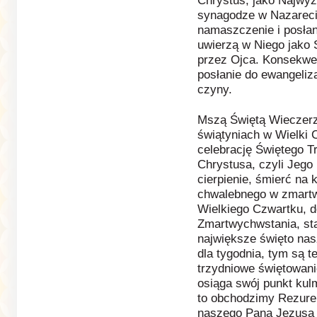
Chrystus, jako Najwyż
synagodze w Nazarecie
namaszczenie i posłan
uwierzą w Niego jako 
przez Ojca. Konsekwe
posłanie do ewangeliza
czyny.
Mszą Świętą Wieczerz
świątyniach w Wielki
celebrację Świętego 
Chrystusa, czyli Jego 
cierpienie, śmierć na 
chwalebnego w zmartwy
Wielkiego Czwartku, d
Zmartwychwstania, sta
największe święto nasz
dla tygodnia, tym są t
trzydniowe świętowan
osiąga swój punkt kulm
to obchodzimy Rezure
naszego Pana Jezusa