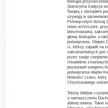
biskupa przyrzeczenia
Starożytna tradycja w
Świętą z obrzędem poś
używają w sprawowani
Poświęconym dzisiaj 
nowo ochrzczeni, prz
bierzmowania, sakrame
głowy biskupów, a takż
poświęcenia. Olejem 
ci, którzy zapadli na
sakramentalnych jest 
przez swoje cierpieni
chwalebne zmartwychws
pozostawił swojemu Ko
poświęcenia olejów Ko
bliskości czasu, który
Chrystusowego uniże
Teksty biblijne czyt
o namaszczeniu Duche
dobrej nowiny. Takie 