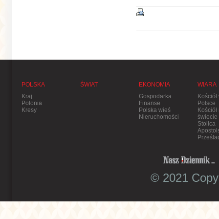
POLSKA
ŚWIAT
EKONOMIA
WIARA
Kraj
Gospodarka
Kościół
Polonia
Finanse
Polsce
Kresy
Polska wieś
Kościół
Nieruchomości
świecie
Stolica
Apostol
Prześla
© 2021 Copyr