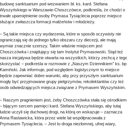
budowę sanktuarium pod wezwaniem bł. ks. kard. Stefana
Wyszyńskiego w Warszawie-Choszczówce, podkreśla, że chodzi o
trwałe upamiętnienie osoby Prymasa Tysiąclecia poprzez miejsce
służące zwłaszcza formacji małżeństw i młodzieży.
– Są takie miejsca czy wydarzenia, które w sposób oczywisty nie
ograniczają się do jednego tylko obszaru czy diecezji, ale mają
wymiar znacznie szerszy. Takim właśnie miejscem jest
Choszczówka i znajdujący się tam Instytut Prymasowski. Stąd też
nasza inicjatywa będzie otwarta na wszystkich, którzy zechcą z teg
skorzystać – podkreśla w rozmowie z „Naszym Dziennikiem” ks. bp
Kamiński. Jak informuje, pod względem logistycznym to miejsce
będzie zapewniać dobre warunki, aby przy przyszłym sanktuarium
mogły być przyjmowane grupy pielgrzymów, rekolektantów czy też
osób odwiedzających miejsca związane z Prymasem Wyszyńskim.
– Naszym pragnieniem jest, żeby Choszczówka stała się ośrodkiem
– bijącym sercem pamięci kard. Stefana Wyszyńskiego, aby tutaj
ludzie uczyli się duchowej drogi, na którą on wskazuje – zaznacza
Anna Rastawicka, która przez wiele lat współpracowała z
Prymasem Tysiąclecia. – Jest to droga niezłomnej, ufnej wiary,