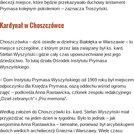
diecezji miejsce, które będzie przekazywało duchowy testament
Prymasa kolejnym pokoleniom – zaznacza Troszyński.
Kardynał w Choszczówce
Choszczówka – dziś osiedle w dzielnicy Białołęka w Warszawie – to
miejsce szczególne, z którym przez lata związany był ks. kard.
Stefan Wyszyński i gdzie cały czas upowszechniane jest jego
dziedzictwo. To tutaj działa Ośrodek Instytutu Prymasa
Wyszyńskiego.
– Dom Instytutu Prymasa Wyszyńskiego od 1969 roku był miejscem
odpoczynku dla Księdza Prymasa, oazą oddechu wśród ogromu
zajęć – podkreśla Anna Rastawicka, członek zespołu redakcyjnego
„Dzieł zebranych” i „Pro memoria”.
Według założeń do Choszczówki ks. kard. Stefan Wyszyński miał
przyjeżdżać na jeden dzień w tygodniu. Było to jednak – jak
wspomina Anna Rastawicka – nierealne, ponieważ był arcybiskupe
dwóch wielkich archidiecezji Gniezna i Warszawy. Wiele czasu