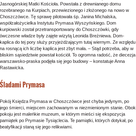
Jasnogórskiej Matki Kościoła. Powstała z drewnianego domu
rozebranego na Kurpiach, przewiezionego i złożonego na nowo w
Choszczówce. Tę sprawę pilotowała śp. Janina Michalska,
współzałożycielka Instytutu Prymasa Wyszyńskiego. Dom
kurpiowski został przetransportowany do Choszczówki, gdy
ówczesne władze były zajęte wizytą Leonida Breżniewa. Dom-
kaplica do tej pory służy przyjeżdżającym tutaj wiernym. Ze względu
na rosnącą ich liczbę kaplica jest zbyt mała. – Stąd potrzeba, aby w
bliskim sąsiedztwie powstał kościół. To ogromna radość, że diecezja
warszawsko-praska podjęła się jego budowy – konstatuje Anna
Rastawicka.
Śladami Prymasa
Pokój Księdza Prymasa w Choszczówce jest chyba jedynym, po
jego śmierci, miejscem zachowanym w niezmienionym stanie. Obok
pokoju jest maleńkie muzeum, w którym mieści się ekspozycja
pamiątek po Prymasie Tysiąclecia. Te pamiątki, których dotykał, po
beatyfikacji staną się jego relikwiami.