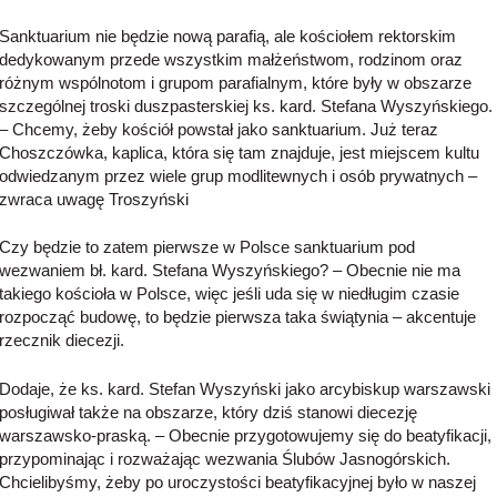
Sanktuarium nie będzie nową parafią, ale kościołem rektorskim
dedykowanym przede wszystkim małżeństwom, rodzinom oraz
różnym wspólnotom i grupom parafialnym, które były w obszarze
szczególnej troski duszpasterskiej ks. kard. Stefana Wyszyńskiego.
– Chcemy, żeby kościół powstał jako sanktuarium. Już teraz
Choszczówka, kaplica, która się tam znajduje, jest miejscem kultu
odwiedzanym przez wiele grup modlitewnych i osób prywatnych –
zwraca uwagę Troszyński
Czy będzie to zatem pierwsze w Polsce sanktuarium pod
wezwaniem bł. kard. Stefana Wyszyńskiego? – Obecnie nie ma
takiego kościoła w Polsce, więc jeśli uda się w niedługim czasie
rozpocząć budowę, to będzie pierwsza taka świątynia – akcentuje
rzecznik diecezji.
Dodaje, że ks. kard. Stefan Wyszyński jako arcybiskup warszawski
posługiwał także na obszarze, który dziś stanowi diecezję
warszawsko-praską. – Obecnie przygotowujemy się do beatyfikacji,
przypominając i rozważając wezwania Ślubów Jasnogórskich.
Chcielibyśmy, żeby po uroczystości beatyfikacyjnej było w naszej