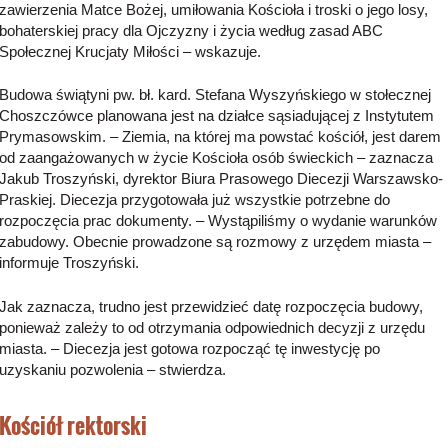
zawierzenia Matce Bożej, umiłowania Kościoła i troski o jego losy,
bohaterskiej pracy dla Ojczyzny i życia według zasad ABC
Społecznej Krucjaty Miłości – wskazuje.
Budowa świątyni pw. bł. kard. Stefana Wyszyńskiego w stołecznej
Choszczówce planowana jest na działce sąsiadującej z Instytutem
Prymasowskim. – Ziemia, na której ma powstać kościół, jest darem
od zaangażowanych w życie Kościoła osób świeckich – zaznacza
Jakub Troszyński, dyrektor Biura Prasowego Diecezji Warszawsko-
Praskiej. Diecezja przygotowała już wszystkie potrzebne do
rozpoczęcia prac dokumenty. – Wystąpiliśmy o wydanie warunków
zabudowy. Obecnie prowadzone są rozmowy z urzędem miasta –
informuje Troszyński.
Jak zaznacza, trudno jest przewidzieć datę rozpoczęcia budowy,
ponieważ zależy to od otrzymania odpowiednich decyzji z urzędu
miasta. – Diecezja jest gotowa rozpocząć tę inwestycję po
uzyskaniu pozwolenia – stwierdza.
Kościół rektorski