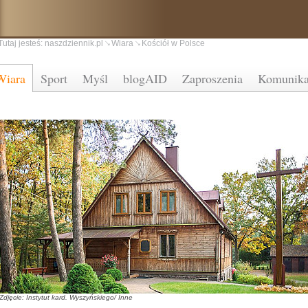
Tutaj jesteś:
naszdziennik.pl
Wiara
Kościół w Polsce
Wiara
Sport
Myśl
blogAID
Zaproszenia
Komunika
Zdjęcie: Instytut kard. Wyszyńskiego/ Inne