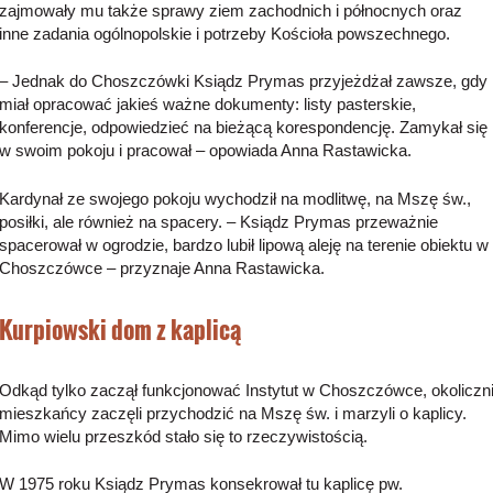
zajmowały mu także sprawy ziem zachodnich i północnych oraz
inne zadania ogólnopolskie i potrzeby Kościoła powszechnego.
– Jednak do Choszczówki Ksiądz Prymas przyjeżdżał zawsze, gdy
miał opracować jakieś ważne dokumenty: listy pasterskie,
konferencje, odpowiedzieć na bieżącą korespondencję. Zamykał się
w swoim pokoju i pracował – opowiada Anna Rastawicka.
Kardynał ze swojego pokoju wychodził na modlitwę, na Mszę św.,
posiłki, ale również na spacery. – Ksiądz Prymas przeważnie
spacerował w ogrodzie, bardzo lubił lipową aleję na terenie obiektu w
Choszczówce – przyznaje Anna Rastawicka.
Kurpiowski dom z kaplicą
Odkąd tylko zaczął funkcjonować Instytut w Choszczówce, okoliczn
mieszkańcy zaczęli przychodzić na Mszę św. i marzyli o kaplicy.
Mimo wielu przeszkód stało się to rzeczywistością.
W 1975 roku Ksiądz Prymas konsekrował tu kaplicę pw.