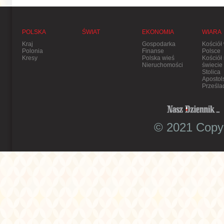
POLSKA
ŚWIAT
EKONOMIA
WIARA
Kraj
Gospodarka
Kościół
Polonia
Finanse
Polsce
Kresy
Polska wieś
Kościół
Nieruchomości
świecie
Stolica
Apostol
Prześla
© 2021 Copyr