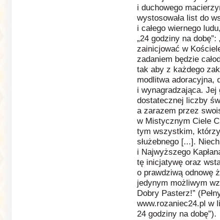
i duchowego macierzy
wystosowała list do w
i całego wiernego lud
„24 godziny na dobę”
zainicjować w Kościel
zadaniem będzie cało
tak aby z każdego zak
modlitwa adoracyjna, d
i wynagradzająca. Je
dostatecznej liczby ś
a zarazem przez swoi
w Mistycznym Ciele C
tym wszystkim, którzy
służebnego [...]. Nie
i Najwyższego Kapłana
tę inicjatywę oraz wst
o prawdziwą odnowę ży
jedynym możliwym wz
Dobry Pasterz!” (Pełny 
www.rozaniec24.pl w l
24 godziny na dobę”).