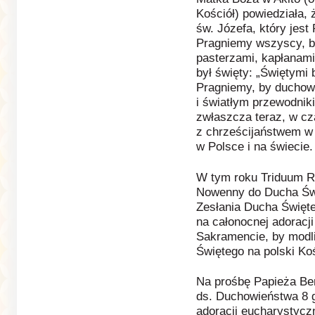
Kościół) powiedziała,
św. Józefa, który jest
Pragniemy wszyscy, b
pasterzami, kapłanam
był święty: „Świętymi 
Pragniemy, by duchowi
i światłym przewodnik
zwłaszcza teraz, w cz
z chrześcijaństwem w 
w Polsce i na świecie.
W tym roku Triduum 
Nowenny do Ducha Świ
Zesłania Ducha Święte
na całonocnej adoracj
Sakramencie, by modli
Świętego na polski Koś
Na prośbę Papieża Be
ds. Duchowieństwa 8 g
adoracji eucharystycz