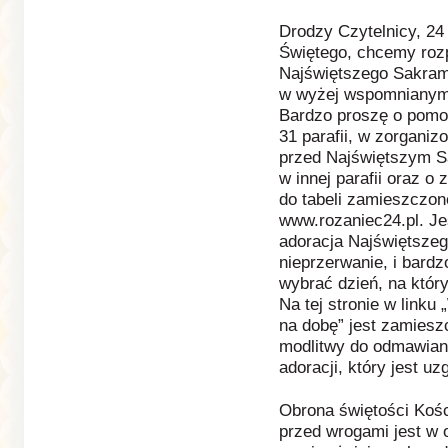
Drodzy Czytelnicy, 24
Świętego, chcemy roz
Najświętszego Sakrame
w wyżej wspomnianym 
Bardzo proszę o pomoc
31 parafii, w zorgani
przed Najświętszym Sa
w innej parafii oraz o
do tabeli zamieszczone
www.rozaniec24.pl. Je
adoracja Najświętszeg
nieprzerwanie, i bard
wybrać dzień, na który 
Na tej stronie w linku
na dobę” jest zamies
modlitwy do odmawian
adoracji, który jest u
Obrona świętości Kośc
przed wrogami jest w 