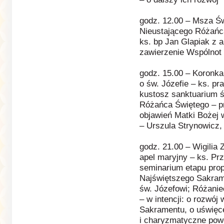
godz. 12.00 – Msza Św
Nieustającego Różańc
ks. bp Jan Glapiak z a
zawierzenie Wspólnot 
godz. 15.00 – Koronka
o św. Józefie – ks. pra
kustosz sanktuarium ś
Różańca Świętego – p
objawień Matki Bożej 
– Urszula Strynowicz
godz. 21.00 – Wigilia
apel maryjny – ks. Pr
seminarium etapu prop
Najświętszego Sakrame
św. Józefowi; Różanie
– w intencji: o rozwój
Sakramentu, o uświęce
i charyzmatyczne powo