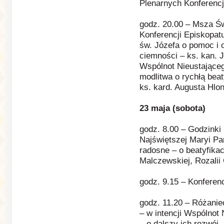
Plenarnych Konferencj
godz. 20.00 – Msza Św
Konferencji Episkopat
św. Józefa o pomoc i 
ciemności – ks. kan. 
Wspólnot Nieustające
modlitwa o rychłą beat
ks. kard. Augusta Hlo
23 maja (sobota)
godz. 8.00 – Godzinki
Najświętszej Maryi Pa
radosne – o beatyfika
Malczewskiej, Rozalii
godz. 9.15 – Konferenc
godz. 11.20 – Różanie
– w intencji Wspólnot
– o dalszy ich rozwój