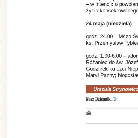
– w intencji: o powoła
życia konsekrowanego
24 maja (niedziela)
godz. 24.00 – Msza Św
ks. Przemysław Tyble
godz. 1.00-6.00 – ado
Różaniec do św. Józe
Godzinek ku czci Nie
Maryi Panny; błogosła
Urszula Strynowic