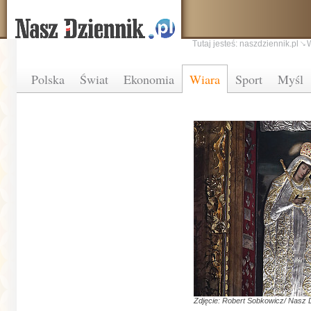
Tutaj jesteś:
naszdziennik.pl
Polska
Świat
Ekonomia
Wiara
Sport
Myśl
Zdjęcie: Robert Sobkowicz/ Nasz 