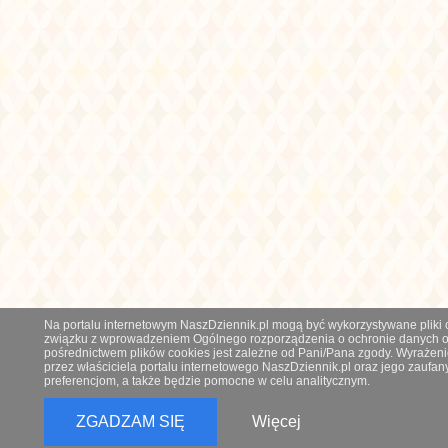
Na portalu internetowym NaszDziennik.pl mogą być wykorzystywane pliki co
związku z wprowadzeniem Ogólnego rozporządzenia o ochronie danych os
pośrednictwem plików cookies jest zależne od Pani/Pana zgody. Wyrażeni
przez właściciela portalu internetowego NaszDziennik.pl oraz jego zauf
preferencjom, a także będzie pomocne w celu analitycznym.
ZGADZAM SIĘ
Więcej