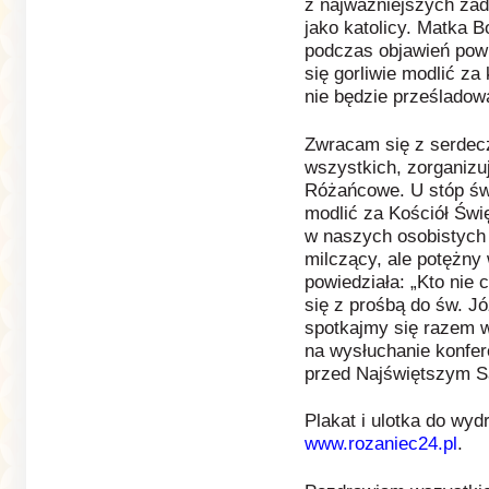
z najważniejszych zad
jako katolicy. Matka B
podczas objawień powi
się gorliwie modlić za
nie będzie prześladow
Zwracam się z serdec
wszystkich, zorganizu
Różańcowe. U stóp św
modlić za Kościół Świ
w naszych osobistych 
milczący, ale potężny 
powiedziała: „Kto nie 
się z prośbą do św. J
spotkajmy się razem w
na wysłuchanie konfer
przed Najświętszym 
Plakat i ulotka do wyd
www.rozaniec24.pl
.