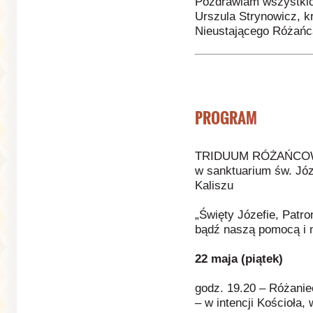
Pozdrawiam wszystkic
Urszula Strynowicz, k
Nieustającego Różańca
PROGRAM
TRIDUUM RÓŻAŃCOWE 
w sanktuarium św. Józ
Kaliszu
„Święty Józefie, Patr
bądź naszą pomocą i 
22 maja (piątek)
godz. 19.20 – Różanie
– w intencji Kościoła,