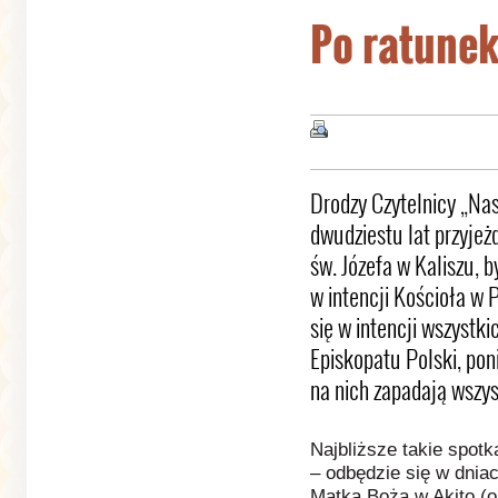
Po ratunek
Drodzy Czytelnicy „Na
dwudziestu lat przyje
św. Józefa w Kaliszu, 
w intencji Kościoła w
się w intencji wszystk
Episkopatu Polski, po
na nich zapadają wszys
Najbliższe takie spot
– odbędzie się w dnia
Matka Boża w Akito (o