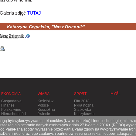
Galeria zdjęć
TUTAJ
Katarzyna Cegielska, "Nasz Dziennik"
EKONOMIA
WIARA
SPORT
MYŚL
Gospodarka
Kościół w
Fifa 2018
Finanse
Polsce
Piłka nożna
Polska wieś
Kościół na
Siatkówka
Nieruchomości
świecie
Koszykówka
Stolica
Tenis
gą być wykorzystywane pliki cookies (tzw. ciasteczka) i inne technologie, m.in w 
Apostolska
Pozostałe
ądzenia o ochronie danych osobowych z dnia 27 kwietnia 2016 r. (RODO) wykorz
Prześladowania
dyscypliny
e od Pani/Pana zgody. Wyrażenie przez Panią/Pana zgody na wykorzystywanie tych
aszDziennik.pl oraz jego zaufanych partnerów treści oraz reklam odpowiadających