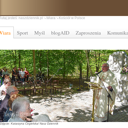
Tutaj jesteś:
naszdziennik.pl
Wiara
Kościół w Polsce
Wiara
Sport
Myśl
blogAID
Zaproszenia
Komunika
Zdjęcie: Katarzyna Cegielska/ Nasz Dziennik