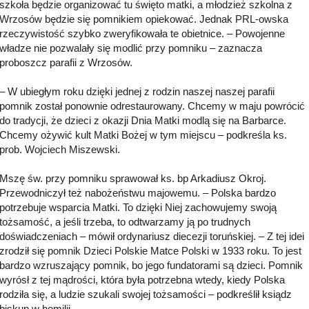
szkoła będzie organizować tu święto matki, a młodzież szkolna z
Wrzosów będzie się pomnikiem opiekować. Jednak PRL-owska
rzeczywistość szybko zweryfikowała te obietnice. – Powojenne
władze nie pozwalały się modlić przy pomniku – zaznacza
proboszcz parafii z Wrzosów.
– W ubiegłym roku dzięki jednej z rodzin naszej naszej parafii
pomnik został ponownie odrestaurowany. Chcemy w maju powrócić
do tradycji, że dzieci z okazji Dnia Matki modlą się na Barbarce.
Chcemy ożywić kult Matki Bożej w tym miejscu – podkreśla ks.
prob. Wojciech Miszewski.
Mszę św. przy pomniku sprawował ks. bp Arkadiusz Okroj.
Przewodniczył też nabożeństwu majowemu. – Polska bardzo
potrzebuje wsparcia Matki. To dzięki Niej zachowujemy swoją
tożsamość, a jeśli trzeba, to odtwarzamy ją po trudnych
doświadczeniach – mówił ordynariusz diecezji toruńskiej. – Z tej idei
zrodził się pomnik Dzieci Polskie Matce Polski w 1933 roku. To jest
bardzo wzruszający pomnik, bo jego fundatorami są dzieci. Pomnik
wyrósł z tej mądrości, która była potrzebna wtedy, kiedy Polska
rodziła się, a ludzie szukali swojej tożsamości – podkreślił ksiądz
biskup w homilii.