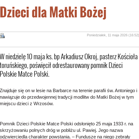
Dzieci dla Matki Bożej
Poniedziałek, 11 maja 2026 (16:52
W niedzielę 10 maja ks. bp Arkadiusz Okroj, pasterz Kościoła
toruńskiego, poświęcił odrestaurowany pomnik Dzieci
Polskie Matce Polski.
Znajduje się on w lesie na Barbarce na terenie parafii św. Antoniego i
nawiązuje do przedwojennej tradycji modlitw do Matki Bożej w tym
miejscu dzieci z Wrzosów.
Pomnik Dzieci Polskie Matce Polski odsłonięto 25 maja 1933 r. na
skrzyżowaniu polnych dróg w pobliżu ul. Pawiej. Jego nazwa
odzwierciedla charakter powstania. – Fundusze na niego zebrały