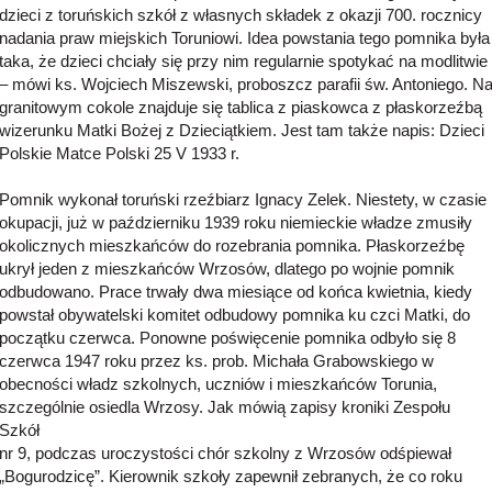
dzieci z toruńskich szkół z własnych składek z okazji 700. rocznicy
nadania praw miejskich Toruniowi. Idea powstania tego pomnika była
taka, że dzieci chciały się przy nim regularnie spotykać na modlitwie
– mówi ks. Wojciech Miszewski, proboszcz parafii św. Antoniego. N
granitowym cokole znajduje się tablica z piaskowca z płaskorzeźbą
wizerunku Matki Bożej z Dzieciątkiem. Jest tam także napis: Dzieci
Polskie Matce Polski 25 V 1933 r.
Pomnik wykonał toruński rzeźbiarz Ignacy Zelek. Niestety, w czasie
okupacji, już w październiku 1939 roku niemieckie władze zmusiły
okolicznych mieszkańców do rozebrania pomnika. Płaskorzeźbę
ukrył jeden z mieszkańców Wrzosów, dlatego po wojnie pomnik
odbudowano. Prace trwały dwa miesiące od końca kwietnia, kiedy
powstał obywatelski komitet odbudowy pomnika ku czci Matki, do
początku czerwca. Ponowne poświęcenie pomnika odbyło się 8
czerwca 1947 roku przez ks. prob. Michała Grabowskiego w
obecności władz szkolnych, uczniów i mieszkańców Torunia,
szczególnie osiedla Wrzosy. Jak mówią zapisy kroniki Zespołu
Szkół
nr 9, podczas uroczystości chór szkolny z Wrzosów odśpiewał
„Bogurodzicę”. Kierownik szkoły zapewnił zebranych, że co roku