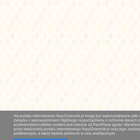
Na portalu internetowym NaszDziennik.pl mogą być wykorzystywane pliki co
związku z wprowadzeniem Ogólnego rozporządzenia o ochronie danych os
pośrednictwem plików cookies jest zależne od Pani/Pana zgody. Wyrażeni
przez właściciela portalu internetowego NaszDziennik.pl oraz jego zauf
preferencjom, a także będzie pomocne w celu analitycznym.