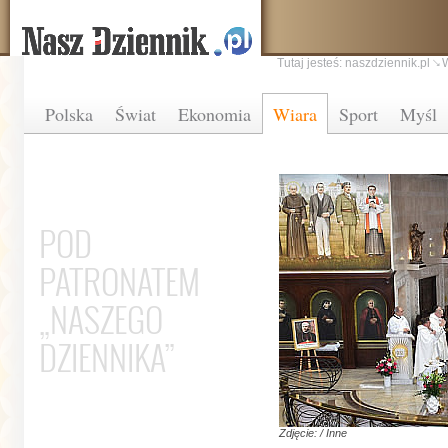
Tutaj jesteś:
naszdziennik.pl
Polska
Świat
Ekonomia
Wiara
Sport
Myśl
POD
PATRONATEM
„NASZEGO
DZIENNIKA”
Zdjęcie: / Inne