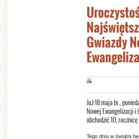
Uroczysto
Najświętsz
Gwiazdy N
Ewangeliza
Już 18 maja br., poni
Nowej Ewangelizacji i 
obchodzić 10. rocznicę 
Tego dnia w świątni b