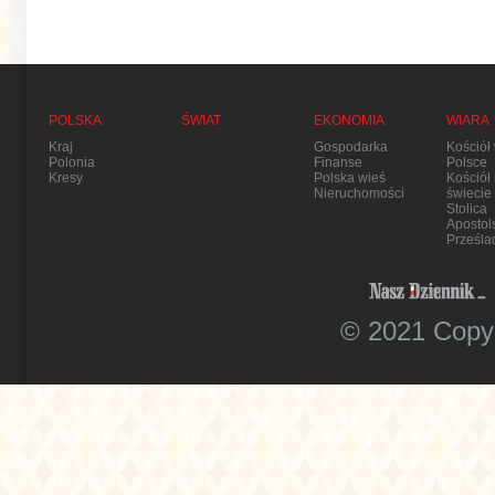
POLSKA
ŚWIAT
EKONOMIA
WIARA
Kraj
Gospodarka
Kościół
Polonia
Finanse
Polsce
Kresy
Polska wieś
Kościół
Nieruchomości
świecie
Stolica
Apostol
Prześla
© 2021 Copyr