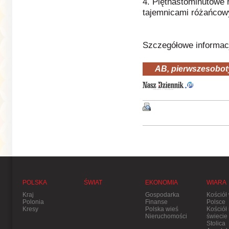
4. Piętnastominutowe 
tajemnicami różańcow
Szczegółowe informac
AB, pierwszesoboty
POLSKA
ŚWIAT
EKONOMIA
WIARA
Kraj
Gospodarka
Kościół
Polonia
Finanse
Polsce
Kresy
Polska wieś
Kościół
Nieruchomości
świecie
Stolica