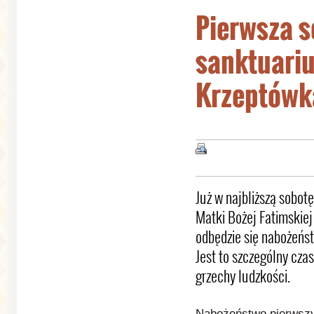
Pierwsza s
sanktuari
Krzeptówk
Już w najbliższą sobot
Matki Bożej Fatimski
odbędzie się nabożeńs
Jest to szczególny cza
grzechy ludzkości.
Nabożeństwo pierwszy