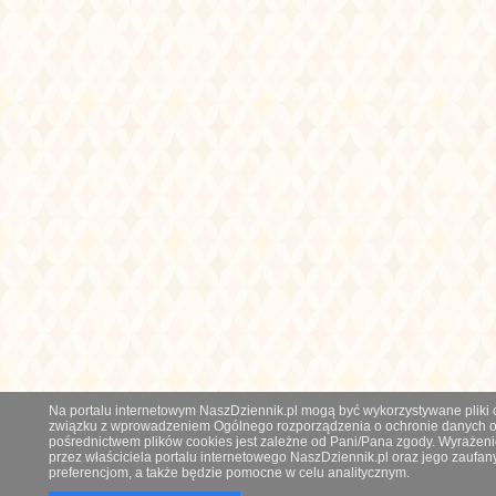
Na portalu internetowym NaszDziennik.pl mogą być wykorzystywane pliki co
związku z wprowadzeniem Ogólnego rozporządzenia o ochronie danych os
pośrednictwem plików cookies jest zależne od Pani/Pana zgody. Wyrażeni
przez właściciela portalu internetowego NaszDziennik.pl oraz jego zauf
preferencjom, a także będzie pomocne w celu analitycznym.