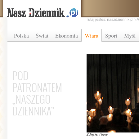
Tutaj jesteś:
naszdziennik.pl
Polska
Świat
Ekonomia
Wiara
Sport
Myśl
POD
PATRONATEM
„NASZEGO
DZIENNIKA”
Zdjęcie: / Inne