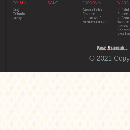
POLSKA
ŚWIAT
EKONOMIA
WIARA
Kraj
Gospodarka
Kościół
Polonia
Finanse
Polsce
Kresy
Polska wieś
Kościół
Nieruchomości
świecie
Stolica
Apostol
Prześla
© 2021 Copyr