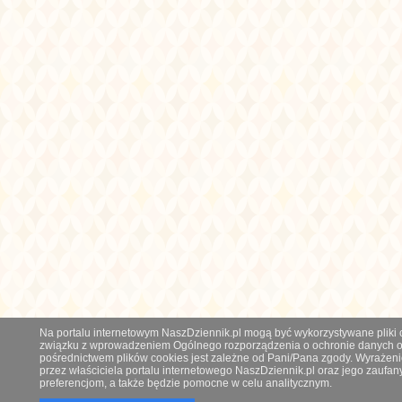
Na portalu internetowym NaszDziennik.pl mogą być wykorzystywane pliki co
związku z wprowadzeniem Ogólnego rozporządzenia o ochronie danych os
pośrednictwem plików cookies jest zależne od Pani/Pana zgody. Wyrażeni
przez właściciela portalu internetowego NaszDziennik.pl oraz jego zauf
preferencjom, a także będzie pomocne w celu analitycznym.