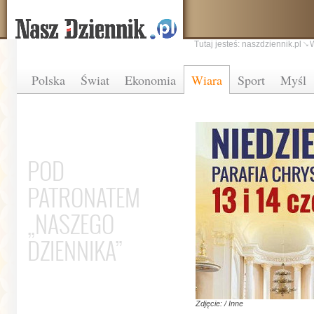
Tutaj jesteś:
naszdziennik.pl
Polska
Świat
Ekonomia
Wiara
Sport
Myśl
POD
PATRONATEM
„NASZEGO
DZIENNIKA”
Zdjęcie: / Inne