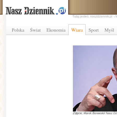
Tutaj jesteś:
naszdziennik.pl
Polska
Świat
Ekonomia
Wiara
Sport
Myśl
Zdjęcie: Marek Borawski/ Nasz Dz