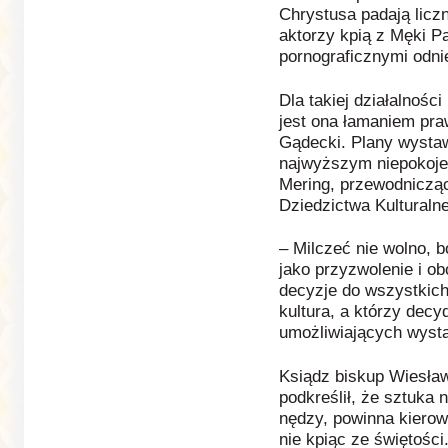
Chrystusa padają lic
aktorzy kpią z Męki Pa
pornograficznymi odni
Dla takiej działalnośc
jest ona łamaniem pra
Gądecki. Plany wystaw
najwyższym niepokoje
Mering, przewodnicząc
Dziedzictwa Kulturaln
– Milczeć nie wolno, 
jako przyzwolenie i ob
decyzje do wszystkich
kultura, a którzy dec
umożliwiających wysta
Ksiądz biskup Wiesław
podkreślił, że sztuka 
nędzy, powinna kierowa
nie kpiąc ze świętości