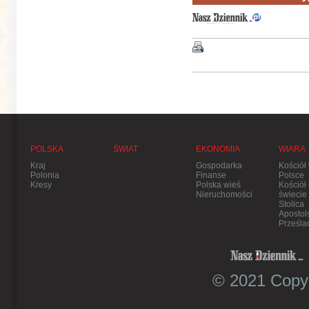
POLSKA
ŚWIAT
EKONOMIA
WIARA
Kraj
Gospodarka
Kościół
Polonia
Finanse
Polsce
Kresy
Polska wieś
Kościół
Nieruchomości
świecie
Stolica
Apostol
Prześla
© 2021 Copyr