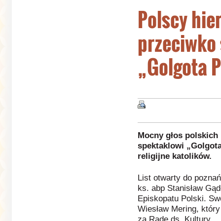
Polscy hie
przeciwko
„Golgota P
Mocny głos polskich
spektaklowi „Golgota
religijne katolików.
List otwarty do pozna
ks. abp Stanisław Gąd
Episkopatu Polski. Sw
Wiesław Mering, który
za Radę ds. Kultury.