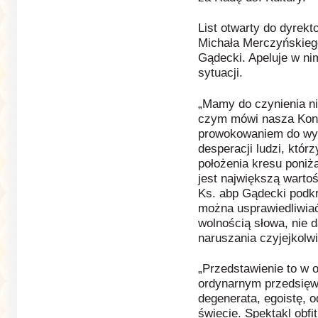
List otwarty do dyrekt
Michała Merczyńskieg
Gądecki. Apeluje w nim
sytuacji.
„Mamy do czynienia nie
czym mówi nasza Konst
prowokowaniem do wy
desperacji ludzi, któr
położenia kresu poniżan
jest największą wartoś
Ks. abp Gądecki podkre
można usprawiedliwiać
wolnością słowa, nie 
naruszania czyjejkolw
„Przedstawienie to w o
ordynarnym przedsięw
degenerata, egoistę, o
świecie. Spektakl obfi