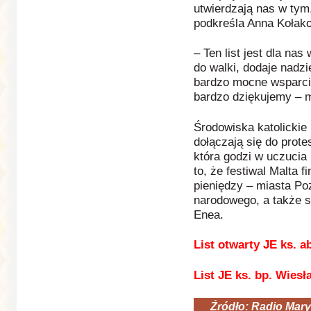
utwierdzają nas w tym
podkreśla Anna Kołak
– Ten list jest dla na
do walki, dodaje nadz
bardzo mocne wsparcie 
bardzo dziękujemy – 
Środowiska katolickie 
dołączają się do prote
która godzi w uczucia 
to, że festiwal Malta 
pieniędzy – miasta Poz
narodowego, a także s
Enea.
List otwarty JE ks. 
List JE ks. bp. Wies
Źródło: Radio Mary