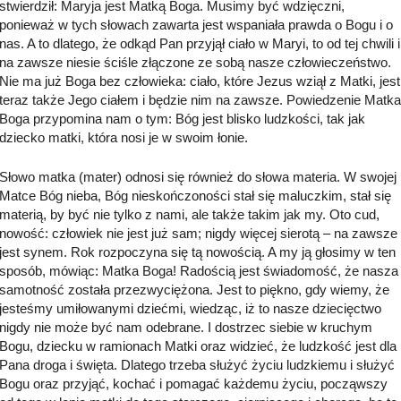
stwierdził: Maryja jest Matką Boga. Musimy być wdzięczni,
ponieważ w tych słowach zawarta jest wspaniała prawda o Bogu i o
nas. A to dlatego, że odkąd Pan przyjął ciało w Maryi, to od tej chwili i
na zawsze niesie ściśle złączone ze sobą nasze człowieczeństwo.
Nie ma już Boga bez człowieka: ciało, które Jezus wziął z Matki, jest
teraz także Jego ciałem i będzie nim na zawsze. Powiedzenie Matka
Boga przypomina nam o tym: Bóg jest blisko ludzkości, tak jak
dziecko matki, która nosi je w swoim łonie.
Słowo matka (mater) odnosi się również do słowa materia. W swojej
Matce Bóg nieba, Bóg nieskończoności stał się maluczkim, stał się
materią, by być nie tylko z nami, ale także takim jak my. Oto cud,
nowość: człowiek nie jest już sam; nigdy więcej sierotą – na zawsze
jest synem. Rok rozpoczyna się tą nowością. A my ją głosimy w ten
sposób, mówiąc: Matka Boga! Radością jest świadomość, że nasza
samotność została przezwyciężona. Jest to piękno, gdy wiemy, że
jesteśmy umiłowanymi dziećmi, wiedząc, iż to nasze dziecięctwo
nigdy nie może być nam odebrane. I dostrzec siebie w kruchym
Bogu, dziecku w ramionach Matki oraz widzieć, że ludzkość jest dla
Pana droga i święta. Dlatego trzeba służyć życiu ludzkiemu i służyć
Bogu oraz przyjąć, kochać i pomagać każdemu życiu, począwszy