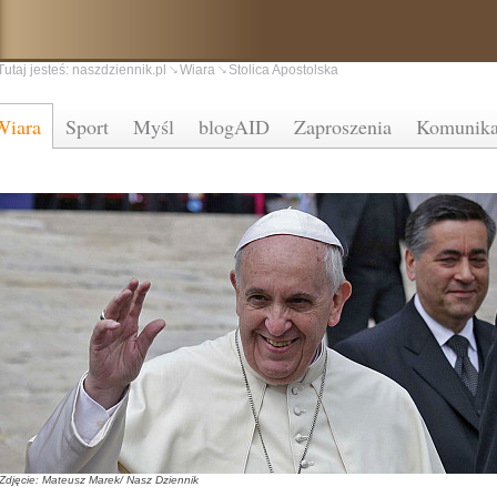
Tutaj jesteś:
naszdziennik.pl
Wiara
Stolica Apostolska
Wiara
Sport
Myśl
blogAID
Zaproszenia
Komunika
Zdjęcie: Mateusz Marek/ Nasz Dziennik