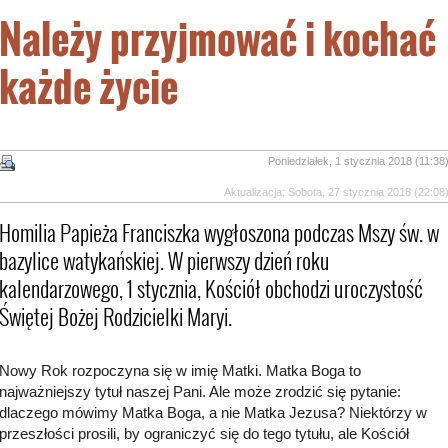
Należy przyjmować i kochać
każde życie
Poniedziałek, 1 stycznia 2018 (11:38
Aktualizacja: Sobota, 27 stycznia 2018 (22:08
Homilia Papieża Franciszka wygłoszona podczas Mszy św. w
bazylice watykańskiej. W pierwszy dzień roku
kalendarzowego, 1 stycznia, Kościół obchodzi uroczystość
Świętej Bożej Rodzicielki Maryi.
Nowy Rok rozpoczyna się w imię Matki. Matka Boga to
najważniejszy tytuł naszej Pani. Ale może zrodzić się pytanie:
dlaczego mówimy Matka Boga, a nie Matka Jezusa? Niektórzy w
przeszłości prosili, by ograniczyć się do tego tytułu, ale Kościół