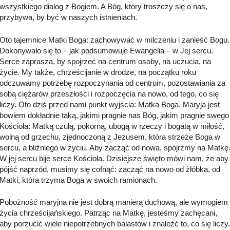
wszystkiego dialog z Bogiem. A Bóg, który troszczy się o nas,
przybywa, by być w naszych istnieniach.
Oto tajemnice Matki Boga: zachowywać w milczeniu i zanieść Bogu.
Dokonywało się to – jak podsumowuje Ewangelia – w Jej sercu.
Serce zaprasza, by spojrzeć na centrum osoby, na uczucia, na
życie. My także, chrześcijanie w drodze, na początku roku
odczuwamy potrzebę rozpoczynania od centrum, pozostawiania za
sobą ciężarów przeszłości i rozpoczęcia na nowo, od tego, co się
liczy. Oto dziś przed nami punkt wyjścia: Matka Boga. Maryja jest
bowiem dokładnie taką, jakimi pragnie nas Bóg, jakim pragnie swego
Kościoła: Matką czułą, pokorną, ubogą w rzeczy i bogatą w miłość,
wolną od grzechu, zjednoczoną z Jezusem, która strzeże Boga w
sercu, a bliźniego w życiu. Aby zacząć od nowa, spójrzmy na Matkę
W jej sercu bije serce Kościoła. Dzisiejsze święto mówi nam, że aby
pójść naprzód, musimy się cofnąć: zacząć na nowo od żłóbka, od
Matki, która trzyma Boga w swoich ramionach.
Pobożność maryjna nie jest dobrą manierą duchową, ale wymogiem
życia chrześcijańskiego. Patrząc na Matkę, jesteśmy zachęcani,
aby porzucić wiele niepotrzebnych balastów i znaleźć to, co się liczy.