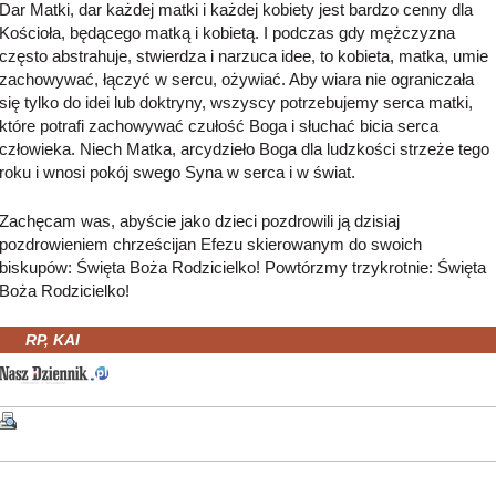
Dar Matki, dar każdej matki i każdej kobiety jest bardzo cenny dla
Kościoła, będącego matką i kobietą. I podczas gdy mężczyzna
często abstrahuje, stwierdza i narzuca idee, to kobieta, matka, umie
zachowywać, łączyć w sercu, ożywiać. Aby wiara nie ograniczała
się tylko do idei lub doktryny, wszyscy potrzebujemy serca matki,
które potrafi zachowywać czułość Boga i słuchać bicia serca
człowieka. Niech Matka, arcydzieło Boga dla ludzkości strzeże tego
roku i wnosi pokój swego Syna w serca i w świat.
Zachęcam was, abyście jako dzieci pozdrowili ją dzisiaj
pozdrowieniem chrześcijan Efezu skierowanym do swoich
biskupów: Święta Boża Rodzicielko! Powtórzmy trzykrotnie: Święta
Boża Rodzicielko!
RP, KAI