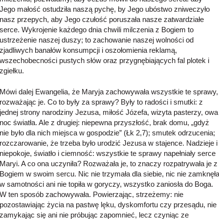
Jego małość ostudziła naszą pychę, by Jego ubóstwo zniweczyło
nasz przepych, aby Jego czułość poruszała nasze zatwardziałe
serce. Wykrojenie każdego dnia chwili milczenia z Bogiem to
ustrzeżenie naszej duszy; to zachowanie naszej wolności od
zjadliwych banałów konsumpcji i oszołomienia reklamą,
wszechobecności pustych słów oraz przygnębiających fal plotek i
zgiełku.
Mówi dalej Ewangelia, że Maryja zachowywała wszystkie te sprawy,
rozważając je. Co to były za sprawy? Były to radości i smutki: z
jednej strony narodziny Jezusa, miłość Józefa, wizyta pasterzy, owa
noc światła. Ale z drugiej: niepewna przyszłość, brak domu, „gdyż
nie było dla nich miejsca w gospodzie” (Łk 2,7); smutek odrzucenia;
rozczarowanie, że trzeba było urodzić Jezusa w stajence. Nadzieje i
niepokoje, światło i ciemność: wszystkie te sprawy napełniały serce
Maryi. A co ona uczyniła? Rozważała je, to znaczy rozpatrywała je z
Bogiem w swoim sercu. Nic nie trzymała dla siebie, nic nie zamknęł
w samotności ani nie topiła w goryczy, wszystko zaniosła do Boga.
W ten sposób zachowywała. Powierzając, strzeżemy: nie
pozostawiając życia na pastwę lęku, dyskomfortu czy przesądu, nie
zamykając się ani nie próbując zapomnieć, lecz czyniąc ze