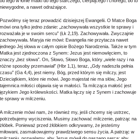
od tego w łonie matki do tego starczego, cierpiącego i chorego, bo to
niewygodne, a nawet odrażające.
Pozwólmy się teraz prowadzić dzisiejszej Ewangelii. O Matce Boga
mówi ona tylko jedno zdanie: „zachowywała wszystkie te sprawy i
rozważała je w swoim sercu” (Łk 2,19). Zachowywała. Zwyczajnie
zachowywała. Maryja nie mówi: Ewangelia nie przytacza nawet
jednego Jej słowa w całym opisie Bożego Narodzenia. Także w tym
Matka jest zjednoczona z Synem: Jezus jest niemowlęciem, to
znaczy „bez słowa”. On, Słowo, Słowo Boga, który „wiele razy i na
różne sposoby przemawiał” (Hbr 1,1), teraz, „Gdy nadeszła pełnia
czasu” (Ga 4,4), jest niemy. Bóg, przed którym się milczy, jest
Dzieciątkiem, które nie mówi. Jego majestat nie ma słów, Jego
tajemnica miłości objawia się w małości. Ta milcząca małość jest
językiem Jego królewskości. Matka łączy się z Synem i zachowuje
te sprawy w milczeniu.
A milczenie mówi nam, że również my, jeśli chcemy się ustrzec,
potrzebujemy wyciszenia. Musimy zachować milczenie, patrząc na
żłóbek. Ponieważ przed żłóbkiem odkrywamy, że jesteśmy
miłowani, zasmakowujemy prawdziwego sensu życia. A patrząc w
milczeniu, pozwalamy, aby Jezus mówił do naszego serca: aby