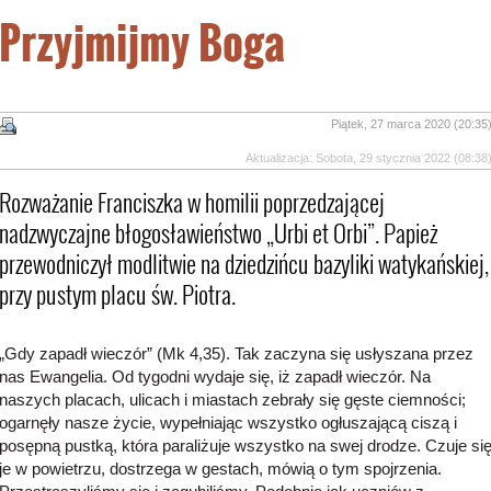
Przyjmijmy Boga
Piątek, 27 marca 2020 (20:35
Aktualizacja: Sobota, 29 stycznia 2022 (08:38
Rozważanie Franciszka w homilii poprzedzającej
nadzwyczajne błogosławieństwo „Urbi et Orbi”. Papież
przewodniczył modlitwie na dziedzińcu bazyliki watykańskiej,
przy pustym placu św. Piotra.
„Gdy zapadł wieczór” (Mk 4,35). Tak zaczyna się usłyszana przez
nas Ewangelia. Od tygodni wydaje się, iż zapadł wieczór. Na
naszych placach, ulicach i miastach zebrały się gęste ciemności;
ogarnęły nasze życie, wypełniając wszystko ogłuszającą ciszą i
posępną pustką, która paraliżuje wszystko na swej drodze. Czuje si
je w powietrzu, dostrzega w gestach, mówią o tym spojrzenia.