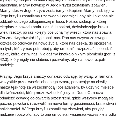
paschalną. Mamy kotwicę: w Jego krzyżu zostaliśmy zbawieni.
Mamy ster: w Jego krzyżu zostaliśmy odkupieni. Mamy nadzieję: w
Jego krzyżu zostaliśmy uzdrowieni i ogarnięci, aby nic i nikt nas nie
oddzielił od Jego odkupieńczej miłości. Pośród izolacji, w której
cierpimy z powodu braku uczuć i spotkań, doświadczając braku
wielu rzeczy, po raz kolejny posłuchajmy wieści, która nas zbawia:
On zmartwychwstał i żyje obok nas. Pan nas wzywa ze swego
krzyża do odkrycia na nowo życia, które nas czeka, do spojrzenia
na tych, którzy nas potrzebują, aby umocnić, rozpoznać i pobudzić
łaskę, która jest w nas. Nie gaśmy knotka o nikłym płomieniu (por. Iz
42,3), który nigdy nie słabnie, i pozwólmy, aby na nowo rozpalił
nadzieję.
Przyjąć Jego krzyż znaczy odnaleźć odwagę, by wziąć w ramiona
wszystkie przeciwności obecnego czasu, porzucając na chwilę
naszą tęsknotę za wszechmocą i posiadaniem, by uczynić miejsce
dla twórczości, którą może wzbudzić jedynie Duch. Oznacza
odnaleźć odwagę do otwarcia przestrzeni, gdzie wszyscy mogą się
poczuć powołani, i zezwolić na nowe formy gościnności, braterstwa i
solidarności. W Jego krzyżu zostaliśmy zbawieni, aby przyjąć
nadzieję i pozwolić, aby to ona umocniła i wspierała wszystkie środki