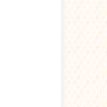
)
)
ę