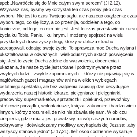
apel: „Nawróćcie się do Mnie całym swym sercem” (Jl 2,12).
Wzywasz nas, byśmy wykorzystali ten czas próby jako czas
wyboru. Nie jest to czas Twojego sądu, ale naszego osądzenia: czas
wyboru tego, co się liczy, a co przemija, oddzielenia tego, co
konieczne, od tego, co nim nie jest. Jest to czas przestawienia kursu
życia ku Tobie, Panie, i ku innym. I możemy spojrzeć na wielu
przykładnych towarzyszy drogi, którzy w obliczu strachu
zareagowali, oddając swoje życie. To sprawcza moc Ducha wylana i
ukształtowana w odważnych i wielkodusznych aktach poświęcenia
się. Jest to życie Ducha zdolne do wyzwolenia, docenienia i
ukazania, że nasze życie jest utkane i podtrzymywane przez
zwykłych ludzi – zwykle zapomnianych – którzy nie pojawiają się w
nagłówkach gazet i magazynów ani na wielkich wybiegach
ostatniego spektaklu, ale bez wątpienia zapisują dziś decydujące
wydarzenia naszej historii: lekarze, pielęgniarze i pielęgniarki,
pracownicy supermarketów, sprzątaczki, opiekunki, przewoźnicy,
stróżowie porządku, wolontariusze, księża, zakonnice i bardzo wielu
innych, którzy zrozumieli, że nikt nie zbawia się sam. W obliczu
cierpienia, gdzie miarą jest prawdziwy rozwój naszych narodów,
odkrywamy i doświadczamy modlitwy arcykapłańskiej Jezusa: „aby
wszyscy stanowili jedno” (J 17,21). Ileż osób codziennie wykazuje