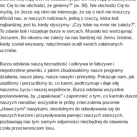
nic Cię to nie obchodzi, że giniemy?” (w. 38). Nie obchodzi Cię to:
myślą, że Jezus się nimi nie interesuje, że się o nich nie troszczy.
Wśród nas, w naszych rodzinach, jedną z rzeczy, która boli
najbardziej, jest to, kiedy słyszymy: „Czy tobie na mnie nie zależy?”.
To zdanie boli i rozpętuje burze w sercach. Musiało też wstrząsnąć
Jezusem. Bo nikomu nie zależy na nas bardziej niż Jemu. Istotnie,
kiedy został wezwany, natychmiast ocalił swoich załamanych
uczniów.
Burza odsłania naszą bezradność i odkrywa te fałszywe i
niepotrzebne pewniki, z jakimi zbudowaliśmy nasze programy
działania, nasze plany, nasze nawyki i priorytety. Pokazuje nam, jak
uśpiliśmy i porzuciliśmy to, co karmi, podtrzymuje i daje siłę
naszemu życiu i naszej wspólnocie. Burza odsłania wszystkie
postanowienia, by „zapakować” i zapomnieć o tym, co karmiło dusz
naszych narodów; wszystkie te próby znieczulenia pozornie
„zbawczymi” nawykami, niezdolnymi do odwoływania się do
naszych korzeni i przywoływania pamięci naszych starszych,
pozbawiają nas tym samym odporności niezbędnej do stawienia
czoła przeciwnościom losu.