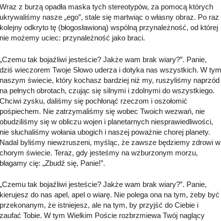
Wraz z burzą opadła maska tych stereotypów, za pomocą których
ukrywaliśmy nasze „ego”, stale się martwiąc o własny obraz. Po raz
kolejny odkryto tę (błogosławioną) wspólną przynależność, od której
nie możemy uciec: przynależność jako braci.
„Czemu tak bojaźliwi jesteście? Jakże wam brak wiary?”. Panie,
dziś wieczorem Twoje Słowo uderza i dotyka nas wszystkich. W ty
naszym świecie, który kochasz bardziej niż my, ruszyliśmy naprzód
na pełnych obrotach, czując się silnymi i zdolnymi do wszystkiego.
Chciwi zysku, daliśmy się pochłonąć rzeczom i oszołomić
pośpiechem. Nie zatrzymaliśmy się wobec Twoich wezwań, nie
obudziliśmy się w obliczu wojen i planetarnych niesprawiedliwości,
nie słuchaliśmy wołania ubogich i naszej poważnie chorej planety.
Nadal byliśmy niewzruszeni, myśląc, że zawsze będziemy zdrowi w
chorym świecie. Teraz, gdy jesteśmy na wzburzonym morzu,
błagamy cię: „Zbudź się, Panie!”.
„Czemu tak bojaźliwi jesteście? Jakże wam brak wiary?”. Panie,
kierujesz do nas apel, apel o wiarę. Nie polega ona na tym, żeby być
przekonanym, że istniejesz, ale na tym, by przyjść do Ciebie i
zaufać Tobie. W tym Wielkim Poście rozbrzmiewa Twój naglący