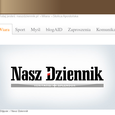
Tutaj jesteś:
naszdziennik.pl
Wiara
Stolica Apostolska
Wiara
Sport
Myśl
blogAID
Zaproszenia
Komunika
Zdjęcie: / Nasz Dziennik