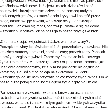
się cierpliwością i wlewa nadzieję, starając się nie siać paniki, lecz
współodpowiedzialność. Iluż ojców, matek, dziadków i babć,
nauczycieli ukazuje naszym dzieciom, za pomocą małych,
codziennych gestów, jak stawić czoło kryzysowi i przejść przez
niego, dostosowując nawyki, wznosząc oczy i rozbudzając
modlitwę. Ileż osób się modli, ofiarowuje i wstawia się dla dobra
wszystkich. Modlitwa i cicha posługa to nasza zwycięska broń.
„Czemu tak bojaźliwi jesteście? Jakże wam brak wiary?”.
Początkiem wiary jest świadomość, że potrzebujemy zbawienia. Nie
jesteśmy samowystarczalni, sami toniemy; potrzebujemy Pana jak
starożytni żeglarze gwiazd. Zaprośmy Jezusa do łodzi naszego
życia. Przekażmy Mu nasze lęki, aby On je pokonał. Podobnie jak
uczniowie doświadczymy, że z Nim na pokładzie nie dojdzie do
katastrofy. Bo Boża moc polega na skierowaniu ku dobru
wszystkiego, co się nam przytrafia, także rzeczy złych. Wnosi On w
nasze burze pokój ducha, bo z Bogiem życie nigdy nie umiera.
Pan rzuca nam wyzwanie i w czasie burzy zaprasza nas do
rozbudzenia i uaktywnienia solidarności i nadziei zdolnych nadać
trwałość, wsparcie i znaczenie tym godzinom, w których wszystko
wydaje się tonąć. Pan budzi się, aby rozbudzić i ożywić naszą wiarę