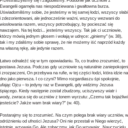
Przestraszyliśmy się i zagubiliśmy. Podobnie jak uczniów z
Ewangelii ogarnęła nas niespodziewana i gwałtowna burza.
Uświadomiliśmy sobie, że jesteśmy w tej samej łodzi, wszyscy słabi
i zdezorientowani, ale jednocześnie ważni, wszyscy wezwani do
wiosłowania razem, wszyscy potrzebujący, by pocieszać się
nawzajem. Na tej łodzi... jesteśmy wszyscy. Tak jak ci uczniowie,
którzy mówią jednym głosem i wołają w udręce: „giniemy” (w. 38),
tak i my zdaliśmy sobie sprawę, że nie możemy iść naprzód każdy
na własną rękę, ale jedynie razem.
Łatwo odnaleźć się w tym opowiadaniu. To, co trudno zrozumieć, to
postawa Jezusa. Podczas gdy uczniowie są naturalnie zaniepokojen
i zrozpaczeni, On przebywa na rufie, w tej części łodzi, która idzie na
dno jako pierwsza. I co czyni? Mimo rozgardiaszu śpi spokojnie,
ufając Ojcu – to jedyny raz w Ewangelii, gdy widzimy Jezusa
śpiącego. Kiedy następnie został zbudzony, uciszywszy wiatr i
wody, zwraca się do uczniów z tonem wyrzutu: „Czemu tak bojaźliwi
jesteście? Jakże wam brak wiary?” (w. 40).
Postarajmy się to zrozumieć. Na czym polega brak wiary uczniów, 
odróżnieniu od ufności Jezusa? Oni nie przestali w Niego wierzyć,
istotnie, wzywają Go. Ale zobaczmy, jak Go wzywają: „Nauczycielu,