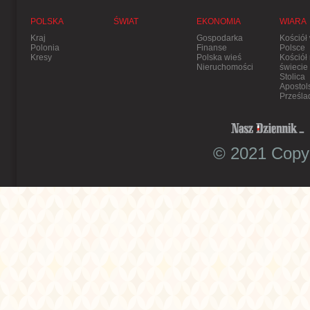
POLSKA
ŚWIAT
EKONOMIA
WIARA
Kraj
Gospodarka
Kościół
Polonia
Finanse
Polsce
Kresy
Polska wieś
Kościół
Nieruchomości
świecie
Stolica
Apostol
Prześla
© 2021 Copyr