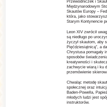
Przewodniczek i Skau
Międzynarodowym Sto
Skautów Europy – Fede
która, jako stowarzys
Starym Kontynencie po
Leon XIV zwrócił uwag
są niedługo po uroczy
życzył skautom, aby st
Pięćdziesiątnicą”, a 
Chrystusa pomagały i
sposobów świadczenia 
kreatywności i skutec
zachwycie wiarą i ku d
przemówienie skierow
Chwaląc metodę skauto
społecznej oraz intuic
Baden-Powella, Papież
młodych ludzi jest sp
instruktorów.