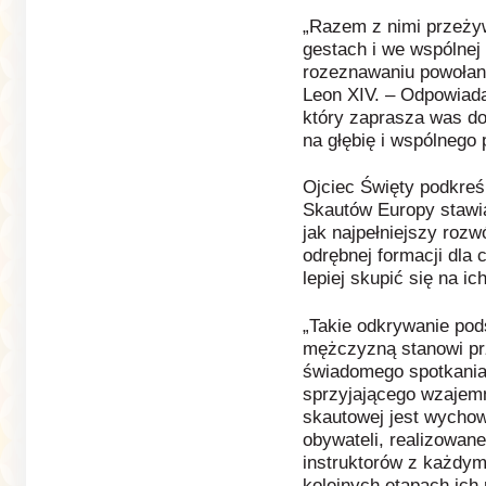
„Razem z nimi przeży
gestach i we wspólnej
rozeznawaniu powołan
Leon XIV. – Odpowiada
który zaprasza was d
na głębię i wspólnego
Ojciec Święty podkre
Skautów Europy stawia
jak najpełniejszy rozw
odrębnej formacji dla 
lepiej skupić się na i
„Takie odkrywanie pod
mężczyzną stanowi pr
świadomego spotkania
sprzyjającego wzajem
skautowej jest wychow
obywateli, realizowan
instruktorów z każdy
kolejnych etapach ich