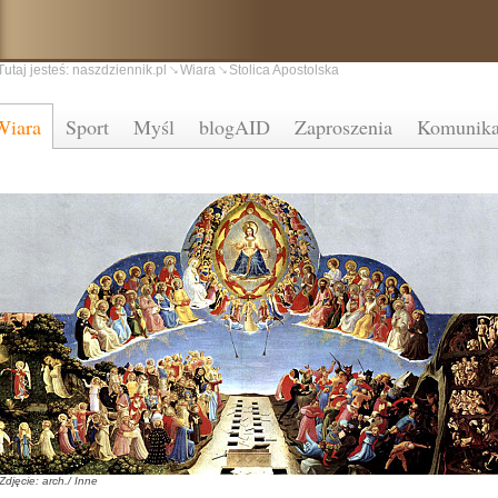
Tutaj jesteś:
naszdziennik.pl
Wiara
Stolica Apostolska
Wiara
Sport
Myśl
blogAID
Zaproszenia
Komunika
Zdjęcie: arch./ Inne