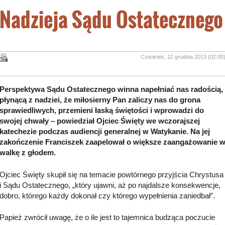
Nadzieja Sądu Ostatecznego
Czwartek, 12 grudnia 2013 (02:00
Perspektywa Sądu Ostatecznego winna napełniać nas radością,
płynącą z nadziei, że miłosierny Pan zaliczy nas do grona
sprawiedliwych, przemieni łaską świętości i wprowadzi do
swojej chwały – powiedział Ojciec Święty we wczorajszej
katechezie podczas audiencji generalnej w Watykanie. Na jej
zakończenie Franciszek zaapelował o większe zaangażowanie 
walkę z głodem.
Ojciec Święty skupił się na temacie powtórnego przyjścia Chrystusa
i Sądu Ostatecznego, „który ujawni, aż po najdalsze konsekwencje,
dobro, którego każdy dokonał czy którego wypełnienia zaniedbał”.
Papież zwrócił uwagę, że o ile jest to tajemnica budząca poczucie