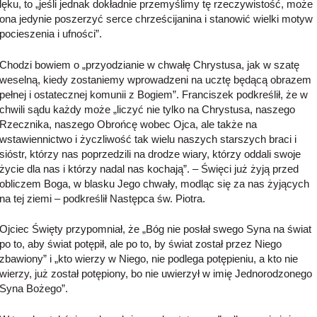
lęku, to „jeśli jednak dokładnie przemyślimy tę rzeczywistość, może
ona jedynie poszerzyć serce chrześcijanina i stanowić wielki motyw
pocieszenia i ufności”.
Chodzi bowiem o „przyodzianie w chwałę Chrystusa, jak w szatę
weselną, kiedy zostaniemy wprowadzeni na ucztę będącą obrazem
pełnej i ostatecznej komunii z Bogiem”. Franciszek podkreślił, że w
chwili sądu każdy może „liczyć nie tylko na Chrystusa, naszego
Rzecznika, naszego Obrońcę wobec Ojca, ale także na
wstawiennictwo i życzliwość tak wielu naszych starszych braci i
sióstr, którzy nas poprzedzili na drodze wiary, którzy oddali swoje
życie dla nas i którzy nadal nas kochają”. – Święci już żyją przed
obliczem Boga, w blasku Jego chwały, modląc się za nas żyjących
na tej ziemi – podkreślił Następca św. Piotra.
Ojciec Święty przypomniał, że „Bóg nie posłał swego Syna na świat
po to, aby świat potępił, ale po to, by świat został przez Niego
zbawiony” i „kto wierzy w Niego, nie podlega potępieniu, a kto nie
wierzy, już został potępiony, bo nie uwierzył w imię Jednorodzonego
Syna Bożego”.