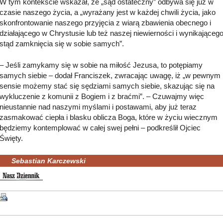
W tym kontekście wskazał, że „sąd ostateczny” odbywa się już w
czasie naszego życia, a „wyrażany jest w każdej chwili życia, jako
skonfrontowanie naszego przyjęcia z wiarą zbawienia obecnego i
działającego w Chrystusie lub też naszej niewierności i wynikająceg
stąd zamknięcia się w sobie samych”.
– Jeśli zamykamy się w sobie na miłość Jezusa, to potępiamy
samych siebie – dodał Franciszek, zwracając uwagę, iż „w pewnym
sensie możemy stać się sędziami samych siebie, skazując się na
wykluczenie z komunii z Bogiem i z braćmi”. – Czuwajmy więc
nieustannie nad naszymi myślami i postawami, aby już teraz
zasmakować ciepła i blasku oblicza Boga, które w życiu wiecznym
będziemy kontemplować w całej swej pełni – podkreślił Ojciec
Święty.
Sebastian Karczewski