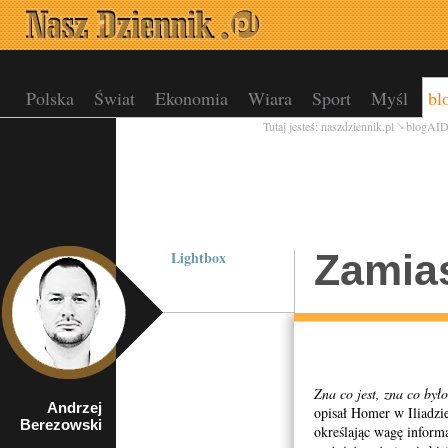
Polska
Świat
Ekonomia
Wiara
Sport
Myśl
bl
Tutaj jesteś:
naszdziennik.pl
blogAI
Zamia
Lightbox
Zna co jest, zna co był
Andrzej
Historyk techniki
opisał Homer w Iliadzi
Berezowski
określając wagę informa