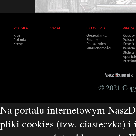
POLSKA
ŚWIAT
EKONOMIA
WIARA
Kraj
Gospodarka
Kościół
Polonia
Finanse
Polsce
Kresy
Polska wieś
Kościół
Nieruchomości
świecie
Stolica
Apostol
Prześla
© 2021 Copyr
Na portalu internetowym NaszD
pliki cookies (tzw. ciasteczka) i