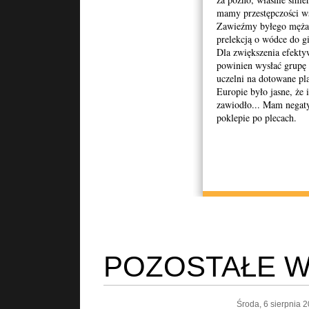
mamy przestępczości wś
Zawieźmy byłego męża st
prelekcją o wódce do g
Dla zwiększenia efekty
powinien wysłać grupę
uczelni na dotowane pl
Europie było jasne, że 
zawiodło... Mam negaty
poklepie po plecach.
POZOSTAŁE W
Środa, 6 sierpnia 