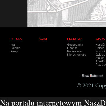
POLSKA
ŚWIAT
EKONOMIA
WIARA
Kraj
Gospodarka
Kościół
Polonia
Finanse
Polsce
Kresy
Polska wieś
Kościół
Nieruchomości
świecie
Stolica
Apostol
Prześla
© 2021 Copyr
Na portalu internetowym NaszD