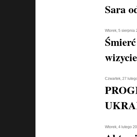
Sara o
Wtorek, 5 sierpnia
Śmierć 
wizycie
Czwartek, 27 luteg
PROG
UKRA
Wtorek, 4 lutego 2