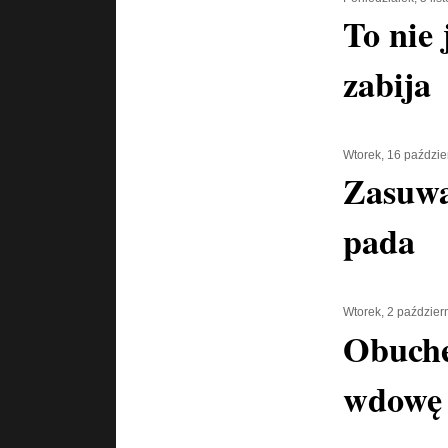
To nie 
zabija
Wtorek, 16 paździe
Zasuwa
pada
Wtorek, 2 paździer
Obuch
wdowę