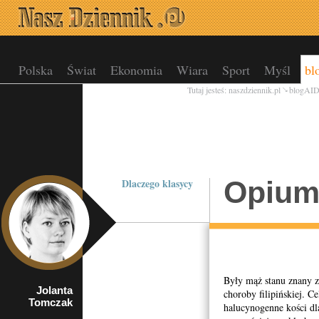
Polska
Świat
Ekonomia
Wiara
Sport
Myśl
bl
Tutaj jesteś:
naszdziennik.pl
blogAI
Opium 
Dlaczego klasycy
Były mąż stanu znany z 
Jolanta
Redaktor działu
choroby filipińskiej. C
Tomczak
krajowego
halucynogenne kości dl
Naszego