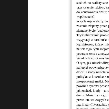
stać ich na realistyczn
przytoczenie faktów, za
do kontrowania bzdur, w
współczucie?
Współczują – ale tylko
zostanie złapany przez 
złamane życie (dealera)
Trywializowanie probl
rezygnacji z karalności
legislatorów, którzy m
natłok tego typu socjo
pewnym sensie zmęczyć
nieszkodliwości marihu
O tym, jak nieszkodliwy
najlepiej opowiedzą łz
dzieci. Groby nastolat
polityka w koszulce z
zrozpaczonej matki. Nie
powinna synowi posadzi
jak znalazł, kiedy – a r
domu. Może na niego za
przez lata walczących z
marihuany? Posadźmy ce
za późno, właśnie śmie