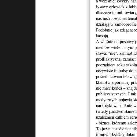
a wcześniej zwykły han
Dziennika
łysawy człowiek z lobb
dlaczego to oni, uwiar
nas instruować na tem
działają w samoobronie
Podobnie jak zdegener
lansują.
A właśnie od postawy p
mediów wiele na tym po
słowa: "nie", zamiast rz
profilaktyczną, zamias
początkiem roku szkoln
oczywiste impulsy do na
pośrednictwem telewizji
kłamstw z porannej pras
nie mieć końca – znajd
publicystycznych. I ta
medycznych pojawia się
narkotykowa zniknie wr
(wtedy państwo stanie s
uzależnień całkiem seri
- biznes, któremu zależ
To już nie stać dzienni
filmów i książek doku