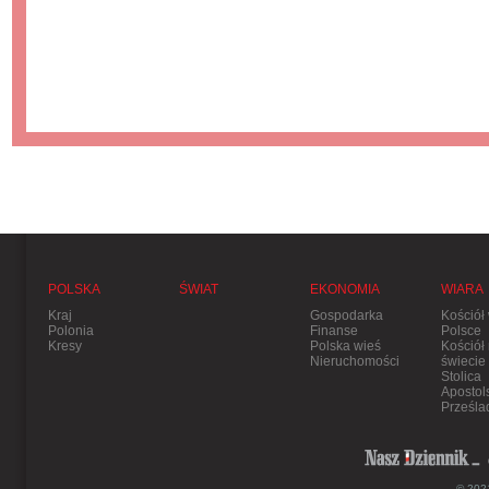
POLSKA
ŚWIAT
EKONOMIA
WIARA
Kraj
Gospodarka
Kościół
Polonia
Finanse
Polsce
Kresy
Polska wieś
Kościół
Nieruchomości
świecie
Stolica
Apostol
Prześla
© 2021