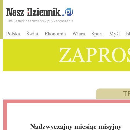
Tutaj jesteś:
naszdziennik.pl
Zaproszenia
Polska
Świat
Ekonomia
Wiara
Sport
Myśl
b
T
Nadzwyczajny miesiąc misyjny