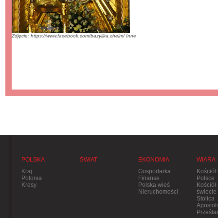
Zdjęcie: https://www.facebook.com/bazylika.chelm/ Inne
POLSKA
ŚWIAT
EKONOMIA
WIARA
Kraj
Gospodarka
Kościół
Polonia
Finanse
Polsce
Kresy
Polska wieś
Kościół
Nieruchomości
świecie
Stolica
Apostol
Prześla