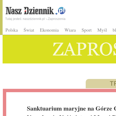
Tutaj jesteś:
naszdziennik.pl
Zaproszenia
Polska
Świat
Ekonomia
Wiara
Sport
Myśl
b
T
Sanktuarium maryjne na Górze C