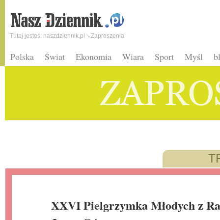
Tutaj jesteś:
naszdziennik.pl
Zaproszenia
Polska
Świat
Ekonomia
Wiara
Sport
Myśl
b
T
XXVI Pielgrzymka Młodych z R