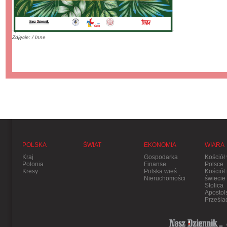
Zdjęcie: / Inne
POLSKA
ŚWIAT
EKONOMIA
WIARA
Kraj
Gospodarka
Kościół
Polonia
Finanse
Polsce
Kresy
Polska wieś
Kościół
Nieruchomości
świecie
Stolica
Apostol
Prześla