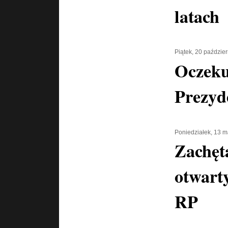
latach
Piątek, 20 paździe
Oczeku
Prezyd
Poniedziałek, 13 
Zachęta
otwart
RP