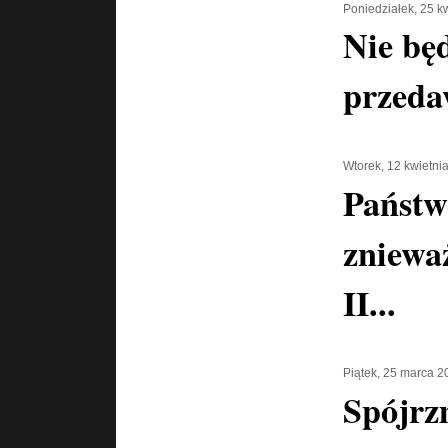
Poniedziałek, 25 k
Nie bę
przeda
Wtorek, 12 kwietni
Państw
zniewa
II...
Piątek, 25 marca 2
Spójrz