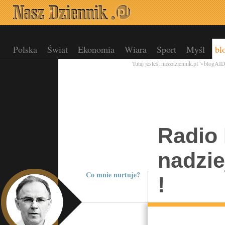
Polska
Świat
Ekonomia
Wiara
Sport
Myśl
bl
Tutaj jesteś:
naszdziennik.pl
blogAI
Radio 
nadzie
Co mnie nurtuje?
!