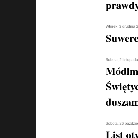
prawd
Wtorek, 3 grudnia 
Suwere
Sobota, 2 listopad
Módlmy
Święty
duszam
Sobota, 26 paździe
List ot