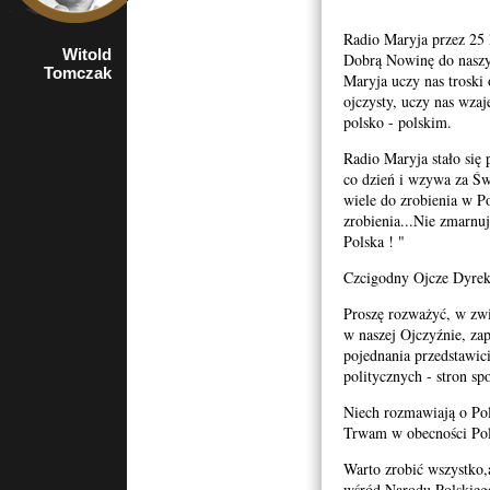
Radio Maryja przez 25 l
Witold
poseł
Dobrą Nowinę do naszy
Tomczak
Rzeczypospolitej
Maryja uczy nas troski
Polskiej w latach
ojczysty, uczy nas wz
1997-2009
polsko - polskim.
Radio Maryja stało się 
co dzień i wzywa za Ś
wiele do zrobienia w P
zrobienia...Nie zmarnuj
Polska ! "
Czcigodny Ojcze Dyrek
Proszę rozważyć, w zwi
w naszej Ojczyźnie, za
pojednania przedstawic
politycznych - stron spo
Niech rozmawiają o Pol
Trwam w obecności Pol
Warto zrobić wszystko
wśród Narodu Polskiego