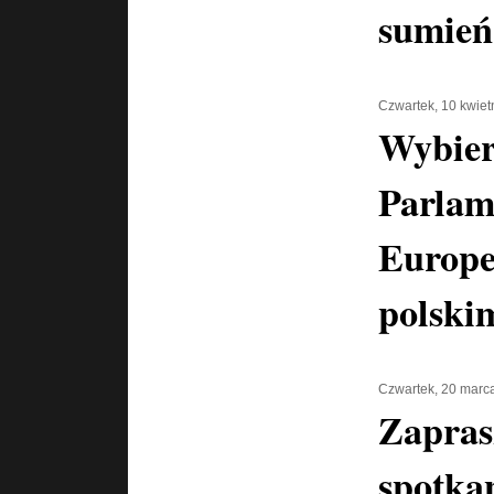
sumień 
Czwartek, 10 kwiet
Wybie
Parlam
Europej
polski
Czwartek, 20 marc
Zapras
spotkan