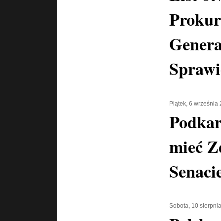
Prokur
Genera
Sprawi
Piątek, 6 września
Podkar
mieć Z
Senaci
Sobota, 10 sierpni