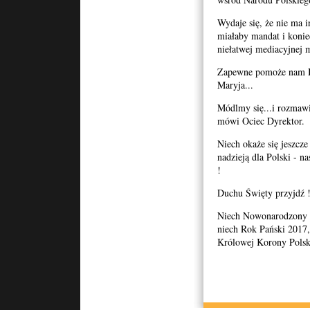
Wydaje się, że nie ma in
miałaby mandat i konie
niełatwej mediacyjnej mi
Zapewne pomoże nam Bo
Maryja...
Módlmy się...i rozmawi
mówi Ociec Dyrektor.
Niech okaże się jeszcze
nadzieją dla Polski - n
!
Duchu Święty przyjdź 
Niech Nowonarodzony Z
niech Rok Pański 2017,
Królowej Korony Polsk