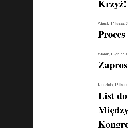
Krzyż!
Wtorek, 16 lutego 
Proces
Wtorek, 15 grudnia
Zaprosz
Niedziela, 15 list
List d
Międz
Kongre