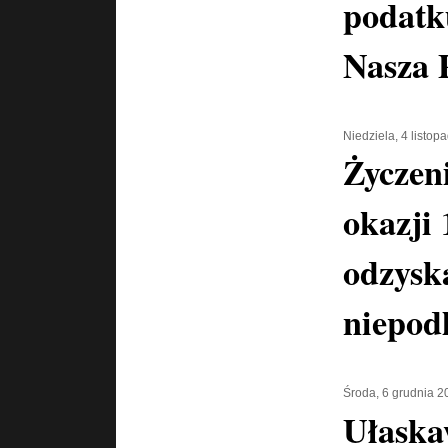
podatk
Nasza 
Niedziela, 4 listop
Życzeni
okazji 
odzysk
niepodl
Środa, 6 grudnia 2
Ułaska