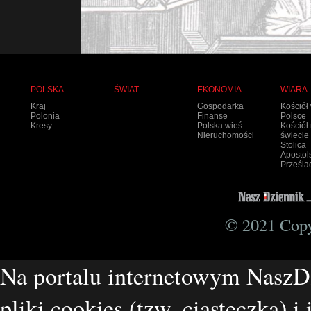
POLSKA
ŚWIAT
EKONOMIA
WIARA
Kraj
Gospodarka
Kościół
Polonia
Finanse
Polsce
Kresy
Polska wieś
Kościół
Nieruchomości
świecie
Stolica
Apostol
Prześla
© 2021 Copyr
Na portalu internetowym NaszD
pliki cookies (tzw. ciasteczka) i