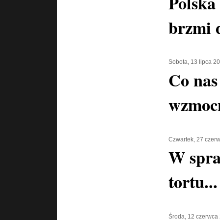
Polska
brzmi 
Sobota, 13 lipca 2
Co nas 
wzmocn
Czwartek, 27 czer
W spra
tortu...
Środa, 12 czerwca