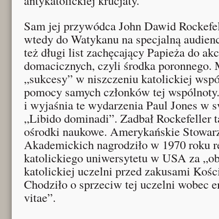
antykatolickiej krucjaty.
Sam jej przywódca John Dawid Rockefelle
wtedy do Watykanu na specjalną audienc
też długi list zachęcający Papieża do ak
domacicznych, czyli środka poronnego. 
„sukcesy” w niszczeniu katolickiej ws
pomocy samych członków tej wspólnoty.
i wyjaśnia te wydarzenia Paul Jones w s
„Libido dominadi”. Zadbał Rockefeller t
ośrodki naukowe. Amerykańskie Stowarz
Akademickich nagrodziło w 1970 roku r
katolickiego uniwersytetu w USA za „ob
katolickiej uczelni przed zakusami Kości
Chodziło o sprzeciw tej uczelni wobec 
vitae”.