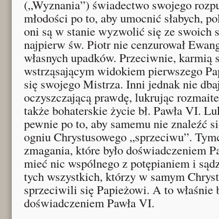
(„Wyznania”) świadectwo swojego rozpu
młodości po to, aby umocnić słabych, po
oni są w stanie wyzwolić się ze swoich s
najpierw św. Piotr nie cenzurował Ewang
własnych upadków. Przeciwnie, karmią s
wstrząsającym widokiem pierwszego Pap
się swojego Mistrza. Inni jednak nie dbaj
oczyszczającą prawdę, lukrując rozmait
także bohaterskie życie bł. Pawła VI. Lu
pewnie po to, aby samemu nie znaleźć s
ogniu Chrystusowego „sprzeciwu”. Tym
zmagania, które było doświadczeniem Pa
mieć nic wspólnego z potępianiem i sądz
tych wszystkich, którzy w samym Chry
sprzeciwili się Papieżowi. A to właśnie
doświadczeniem Pawła VI.