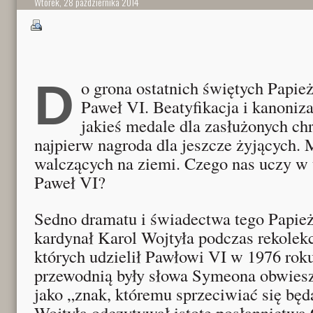
Wtorek, 28 października 2014
Do grona ostatnich świętych Papieży dołączył niedawno
Paweł VI. Beatyfikacja i kanoniza
jakieś medale dla zasłużonych chr
najpierw nagroda dla jeszcze żyjących.
walczących na ziemi. Czego nas uczy w 
Paweł VI?
Sedno dramatu i świadectwa tego Papież
kardynał Karol Wojtyła podczas rekolek
których udzielił Pawłowi VI w 1976 roku
przewodnią były słowa Symeona obwiesz
jako „znak, któremu sprzeciwiać się będą
Wojtyła odczytywał istotę posłannictwa 