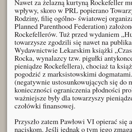
Nawet za żelazną kurtyną Rockefeller m
wpływy, skoro w PRL popierano Towar
Rodziny, filię ogólno- światowej organiza
Planned Parenthood Federation) założon
Rockefellerów. Tuż przed wydaniem „Hu
towarzysze zgodzili się nawet na publi
Wydawnictwie Lekarskim książki „Czas
Rocka, wynalazcy tzw. pigułki antykonc
pieniądze Rockefellera), chociaż ta książ
pogodzić z marksistowskimi dogmatami
(negatywnie ustosunkowujących się do m
konieczności ograniczenia płodności pro
ważniejsze były dla towarzyszy pieniądz
czołówki finansowej.
Przyszło zatem Pawłowi VI opierać się 
naciskom. Jeśli jednak o tym jego zmag