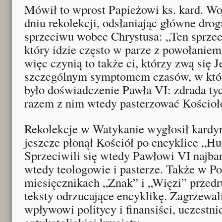
Mówił to wprost Papieżowi ks. kard. Wo
dniu rekolekcji, odsłaniając główne drog
sprzeciwu wobec Chrystusa: „Ten sprze
który idzie często w parze z powołaniem
więc czynią to także ci, którzy zwą się J
szczególnym symptomem czasów, w któr
było doświadczenie Pawła VI: zdrada tyc
razem z nim wtedy pasterzować Kościoł
Rekolekcje w Watykanie wygłosił kardyn
jeszcze płonął Kościół po encyklice „H
Sprzeciwili się wtedy Pawłowi VI najba
wtedy teologowie i pasterze. Także w P
miesięcznikach „Znak” i „Więzi” przed
teksty odrzucające encyklikę. Zagrzewali
wpływowi politycy i finansiści, uczestn