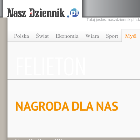
Tutaj jesteś:
naszdziennik.pl
Polska
Świat
Ekonomia
Wiara
Sport
Myśl
FELIETON
NAGRODA DLA NAS