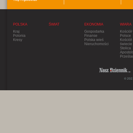
POLSKA
ŚWIAT
EKONOMIA
WIARA
Kraj
Gospodarka
Kościół
Polonia
Finanse
Polsce
Kresy
Polska wieś
Kościół
Nieruchomości
świecie
Stolica
Apostol
Prześla
© 2021