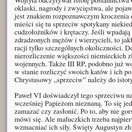
oklaski, nagrody i zwycięstwa, ale pojaw
jest znakiem rozpoznawczym kroczenia 
mieści się tu sprzeciw spotykany niekied
cudzołożników i krętaczy. Jeśli wpadają o
zdradzonych mężów i wierzycieli, to ja
racji tylko szczególnych okoliczności. 
nierozliczenie większości niemieckich z
wojennych. Także III RP, podobno już wo
w stanie rozliczyć swoich katów i ich 
Chrystusowy „sprzeciw” należy do istot
Paweł VI doświadczył tego sprzeciwu na
wcześniej Papieżom nieznaną. To się je
zamazać czy zasłonić. Po to, aby nie go
mówi się. Ale maluczkich trzeba najpier
wzmacniać ich siły. Święty Augustyn zło