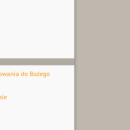
towania do Bożego
pie