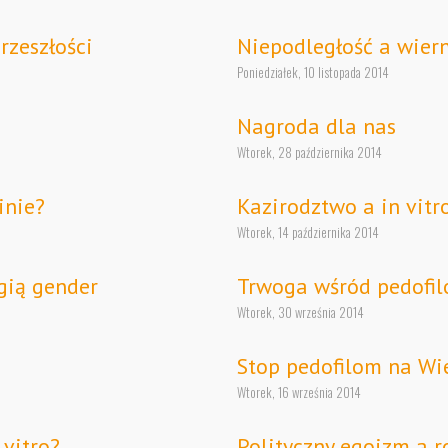
rzeszłości
Niepodległość a wier
Poniedziałek, 10 listopada 2014
Nagroda dla nas
Wtorek, 28 października 2014
inie?
Kazirodztwo a in vitr
Wtorek, 14 października 2014
gią gender
Trwoga wśród pedofi
Wtorek, 30 września 2014
Stop pedofilom na Wie
Wtorek, 16 września 2014
 vitro?
Polityczny egoizm a r