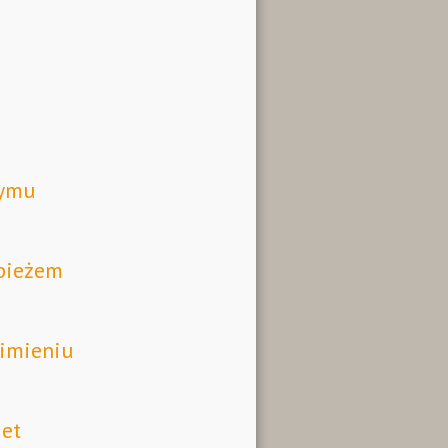
zymu
pieżem
imieniu
iet