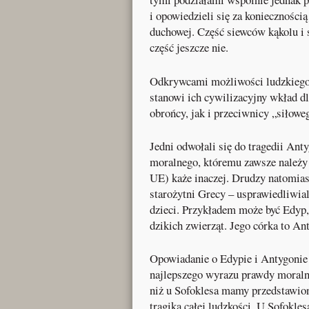
i opowiedzieli się za koniecznością
duchowej. Część siewców kąkolu i 
część jeszcze nie.
Odkrywcami możliwości ludzkiego 
stanowi ich cywilizacyjny wkład dl
obrońcy, jak i przeciwnicy „siłowe
Jedni odwołali się do tragedii Ant
moralnego, któremu zawsze należy 
UE) każe inaczej. Drudzy natomia
starożytni Grecy – usprawiedliwial
dzieci. Przykładem może być Edyp,
dzikich zwierząt. Jego córka to An
Opowiadanie o Edypie i Antygonie 
najlepszego wyrazu prawdy moralne
niż u Sofoklesa mamy przedstawion
tragika całej ludzkości. U Sofokle