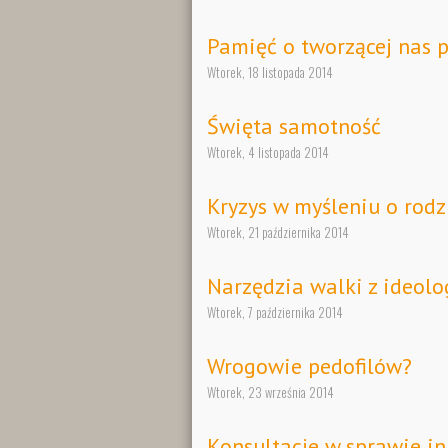
Pamięć o tworzącej nas p
Wtorek, 18 listopada 2014
Święta samotność
Wtorek, 4 listopada 2014
Kryzys w myśleniu o rodz
Wtorek, 21 października 2014
Narzędzia walki z ideolo
Wtorek, 7 października 2014
Wrogowie pedofilów?
Wtorek, 23 września 2014
Konsultacje w sprawie in