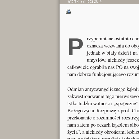
Wtorek, 22 lipca 2014
P
rzypomniane ostatnio ch
oznacza wezwania do oboj
jednak w biały dzień i n
umysłów, niekiedy jeszc
całkowicie ograbiła nas PO na swoje
nam dobrze funkcjonującego rozum
Odmian antyewangelicznego kąkolu
zakwestionowanie tego pierwszego 
tylko ludzka wolność i „społeczne” 
Bożego życia. Rozprawę z prof. Ch
przekonanie o rozumności rozstrz
nam zatem po oczach kąkolem albo 
życia”, a niekiedy obrońcami kobi
tymi podziałami wspólnie jednak p