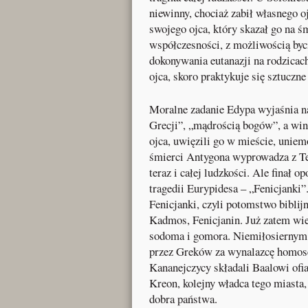
niewinny, chociaż zabił własnego oj
swojego ojca, który skazał go na ś
współczesności, z możliwością by
dokonywania eutanazji na rodzicac
ojca, skoro praktykuje się sztucz
Moralne zadanie Edypa wyjaśnia n
Grecji”, „mądrością bogów”, a win
ojca, uwięzili go w mieście, uniem
śmierci Antygona wyprowadza z Teb
teraz i całej ludzkości. Ale finał 
tragedii Eurypidesa – „Fenicjanki
Fenicjanki, czyli potomstwo bibli
Kadmos, Fenicjanin. Już zatem wi
sodoma i gomora. Niemiłosiernym
przez Greków za wynalazcę homose
Kananejczycy składali Baalowi ofia
Kreon, kolejny władca tego miasta,
dobra państwa.