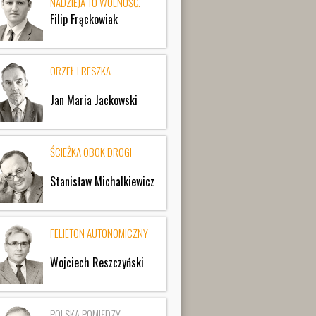
NADZIEJA TO WOLNOŚĆ.
Filip Frąckowiak
ORZEŁ I RESZKA
Jan Maria Jackowski
ŚCIEŻKA OBOK DROGI
Stanisław Michalkiewicz
FELIETON AUTONOMICZNY
Wojciech Reszczyński
POLSKA POMIĘDZY