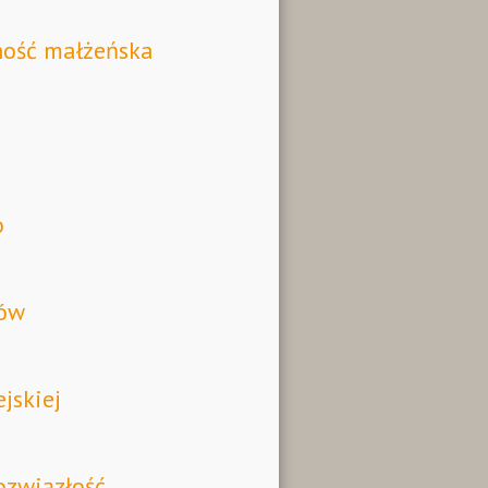
ność małżeńska
o
lów
jskiej
ozwiązłość