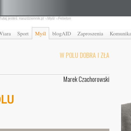
Tutaj jesteś:
naszdziennik.pl
Myśl
Felieton
Wiara
Sport
Myśl
blogAID
Zaproszenia
Komunika
W POLU DOBRA I ZŁA
Marek Czachorowski
OLU