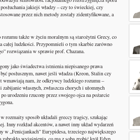
 posłuchania jakiejś władzy – czy to świeckiej, czy
stosowane przez nich metody zostały zidentyfikowane, a
rozumu także w życiu moralnym są starożytni Grecy, co
a całej ludzkości. Przypomnieli o tym skarbie zarówno
go” rozwiązania w sprawie prof. Chazana.
ygony jako świadectwa istnienia niepisanego prawa
być posłusznym, nawet jeśli władza (Kreon, Stalin czy
st wmawiają nam, że odkrywcy ludzkiego rozumu –
i zabijanie własnych, zwłaszcza chorych i ułomnych
 po urodzeniu rzucony przez swojego ojca na pożarcie
tygona.
w rozmaity sposób układali greccy tragicy, szukając
j. Inny rozkład akcentów, a nawet inny układ wydarzeń
y w „Fenicjankach” Eurypidesa, trzeciego największego
sa zabrakło wyjaśnienia, co ma z sobą zrobić król Edyp,