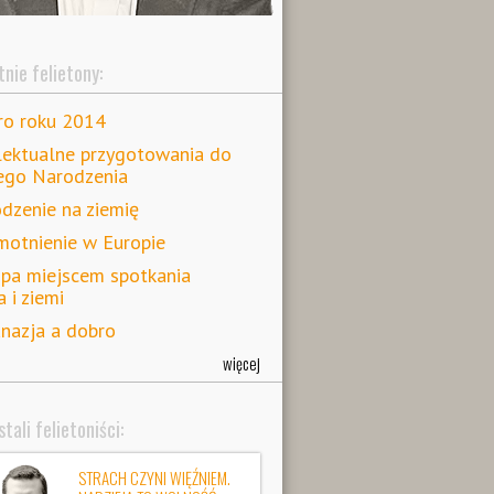
nie felietony:
ro roku 2014
lektualne przygotowania do
ego Narodzenia
dzenie na ziemię
otnienie w Europie
pa miejscem spotkania
a i ziemi
nazja a dobro
więcej
tali felietoniści:
STRACH CZYNI WIĘŹNIEM.