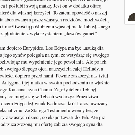
ca i poślubił swoją matkę. Jest on w dodatku ofiarą
mierć dla własnej korzyści. To zatem opowieść o naszej
cia abortowanym przez własnych rodziców, możliwością
h i możliwością
poślubienia
własnej matki lub własnego
ne zapłodnienie z wykorzystaniem „dawców gamet”.
am dopiero Eurypides. Los Edypa ma być „nauką dla
a jego synów polegała na tym, że wstydząc się swojego
ożliwiając mu wypełnienie jego powołania. Ale po ich
 swojego ślepego ojca, nauczyciela całej Hellady, a
opowieści dopiero przed nami. Pewnie zaskoczył nas tytuł
”. Antygona i jej matka w swoim pochodzeniu to właśnie
jnego Kanaana, syna Chama. Założycielem Teb był
emy, co mogło się w Tebach wydarzyć. Prawdziwa
 ojcem Edypa był wnuk Kadmosa, król Lajos, uważany
ksualizmu. Ze Starego Testamentu wiemy też, że
ry z własnych dzieci, co eksportowali do Teb. Ale już
 odrzuca złożoną mu ofertę zabicia swojego syna dla