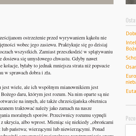
Ostat
Dob
rześcijanom ostrzeżenie przed wyrywaniem kąkolu nie
Inte
ętności wobec jego zasiewu. Praktykuje się go dzisiaj
Boż
a oczach wszystkich. Zamiast przeszkodzić w splątywaniu
Scho
ze dosiewa się umysłowego chwastu. Gdyby nawet
 kolacje, byłaby to jednak mniejsza strata niż popsucie
Osam
u w sprawach dobra i zła.
Euro
nieb
 jest wiele, ale ich wspólnym mianownikiem jest
Euta
Bożego daru, którym jest rozum. Na nim oparte są nie
otwarcie na innych, ale także chrześcijańska obietnica
azanem traktować należy jako zamach na nasze
ygania moralnych sporów. Przeciwnicy rozumu sypnęli
Pozos
z ukrycia, albo wprost. Mieniąc się niekiedy „obrońcami
et lub państwa; wierzącymi lub niewierzącymi. Ponad
odważyli sensowność racjonalnego rozstrzygnięcia sporu