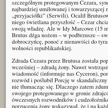
szczególnym protegowanym Cezara, syn
najbardziej umiłowanej i towarzyszącej 
„przyjaciółki” (Serwili). Ocalił Brutuso
niego świetlana przyszłość – Cezar chci
swoją władzę. Ale w Idy Marcowe (15 m
Brutus dźga nożem – w podbrzusze – s
dobroczyńcę, ponoć z nienawiści do tyran
wolności republikańskiej.
Zdrada Cezara przez Brutusa została po
wcześniej – zdradą żony. Nawet wstrzą
wiadomość (informuje nas Cyceron), po
rozwód i poślubił Porcję w skandaliczn
nie tłumacząc się. Dlaczego zatem zdumi
swojego protegowanego w gronie zdraj
ówczesnych rozwodników i cudzołożnik
porzucenia żony wskazywał, że i na każd