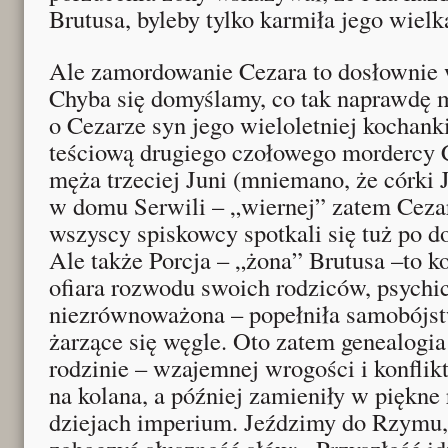
Brutusa, byleby tylko karmiła jego wielk
Ale zamordowanie Cezara to dosłownie
Chyba się domyślamy, co tak naprawdę m
o Cezarze syn jego wieloletniej kochank
teściową drugiego czołowego mordercy 
męża trzeciej Juni (mniemano, że córki 
w domu Serwili – „wiernej” zatem Cezar
wszyscy spiskowcy spotkali się tuż po d
Ale także Porcja – „żona” Brutusa –to ko
ofiara rozwodu swoich rodziców, psychi
niezrównoważona – popełniła samobójst
żarzące się węgle. Oto zatem genealogia
rodzinie – wzajemnej wrogości i konflik
na kolana, a później zamieniły w piękne
dziejach imperium. Jeździmy do Rzymu,