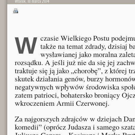
Wtorek, 18 marca 2014
W czasie Wielkiego Postu podejmujemy rozmyślania
także na temat zdrady, dzisiaj 
wysławianej jako moralna zaleta
rozsądku. A jeśli już nie da się jej zach
traktuje się ją jako „chorobę”, z której t
skutek działania genów, burzy hormonów
negatywnych wpływów środowiska społ
zatem patrioci, bohatersko broniący Ojc
wkroczeniem Armii Czerwonej.
Za najgorszych zdrajców w dziejach Dan
komedii” (oprócz Judasza i samego sza
Juliusza Cezara – Kasjusza i Marka Bru