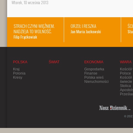
Wtorek, 10 września 2013
STRACH CZYNI WIĘŹNIEM.
ORZEŁ I RESZKA
ŚC
NADZIEJA TO WOLNOŚĆ.
Jan Maria Jackowski
Sta
Filip Frąckowiak
POLSKA
ŚWIAT
EKONOMIA
WIARA
Kraj
Gospodarka
Kościół
Polonia
Finanse
Polsce
Kresy
Polska wieś
Kościół
Nieruchomości
świecie
Stolica
Apostol
Prześla
© 2021