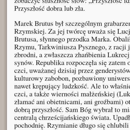
zobaczyć słuszność słów: „Przyszłość id
Przyszłość dobra lub zła.
Marek Brutus był szczególnym grabarze
Rzymskiej. Za jej twórcę uważa się Luc
Brutusa, słynnego przodka Marka. Obalił
Rzymu, Tarkwiniusza Pysznego, z racji 
zbrodni, a zwłaszcza zhańbienia Lukrecj
synów. Republika rozpoczęła się zatem 
czci, uważanej dzisiaj przez genderystów
kulturowy zabobon, pozbawiony uniwersa
nawet krępujący ludzkość. Ale to właśni
czci, a także wierności małżeńskiej (Luk
złamać ani obietnicami, ani groźbami)
dobrą przyszłość. Sam Bóg wybrał to mia
centralą chrześcijańskiego świata. Upadł
pochodnię. Rzymianie długo się chlubili