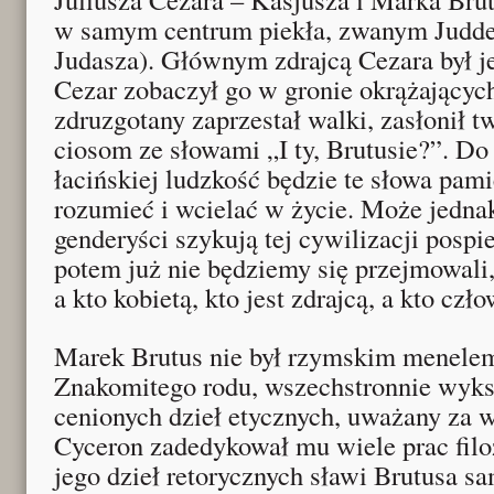
w samym centrum piekła, zwanym Judde
Judasza). Głównym zdrajcą Cezara był j
Cezar zobaczył go w gronie okrążający
zdruzgotany zaprzestał walki, zasłonił t
ciosom ze słowami „I ty, Brutusie?”. Do
łacińskiej ludzkość będzie te słowa pamię
rozumieć i wcielać w życie. Może jednak
genderyści szykują tej cywilizacji pospi
potem już nie będziemy się przejmowali,
a kto kobietą, kto jest zdrajcą, a kto cz
Marek Brutus nie był rzymskim menelem
Znakomitego rodu, wszechstronnie wyksz
cenionych dzieł etycznych, uważany za 
Cyceron zadedykował mu wiele prac filoz
jego dzieł retorycznych sławi Brutusa s