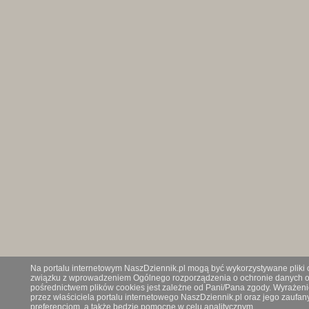
Na portalu internetowym NaszDziennik.pl mogą być wykorzystywane pliki co
związku z wprowadzeniem Ogólnego rozporządzenia o ochronie danych os
pośrednictwem plików cookies jest zależne od Pani/Pana zgody. Wyrażeni
przez właściciela portalu internetowego NaszDziennik.pl oraz jego zauf
preferencjom, a także będzie pomocne w celu analitycznym.