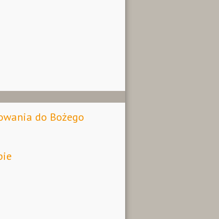
towania do Bożego
pie