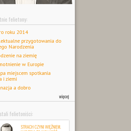
nie felietony:
ro roku 2014
lektualne przygotowania do
ego Narodzenia
dzenie na ziemię
otnienie w Europie
pa miejscem spotkania
a i ziemi
nazja a dobro
więcej
tali felietoniści:
STRACH CZYNI WIĘŹNIEM.