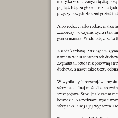
nie tylko w oburzonych tą diagnozą
pogląd. Idąc za głosem rozmaitych 
przyczyn owych zboczeń gdzieś indz
Albo rodzice, albo rodzic, matka lub
„zaborczy” w czyimś życiu i tak mi
gendermaniak. Wielu udaje, że to t
Ksiądz kardynał Ratzinger w sły
nawet w wielu seminariach duchown
Zygmunta Freuda niż pożywną straw
duchowe, a nawet takie uczty odbij
W wyniku tych rozstrojów umysłu n
sfery seksualnej może dostarczyć 
szczegółowa. Stosuje się zatem me
kosmosie. Narzędziami właściwymi
sfery seksualnej i jej wypaczeń. Do