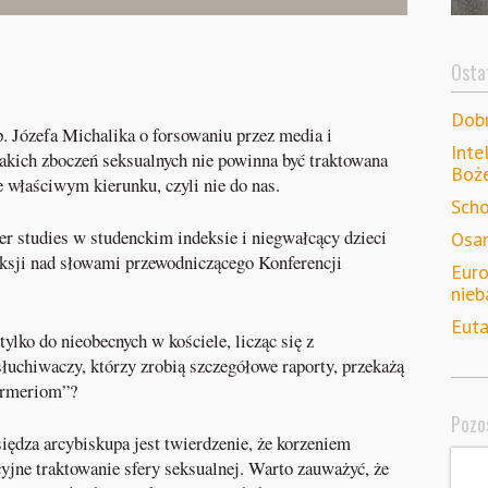
Ostat
Dob
. Józefa Michalika o forsowaniu przez media i
Inte
akich zboczeń seksualnych nie powinna być traktowana
Boż
e właściwym kierunku, czyli nie do nas.
Scho
er studies w studenckim indeksie i niegwałcący dzieci
Osam
leksji nad słowami przewodniczącego Konferencji
Euro
nieb
Euta
ylko do nieobecnych w kościele, licząc się z
chiwaczy, którzy zrobią szczegółowe raporty, przekażą
ermeriom”?
Pozos
dza arcybiskupa jest twierdzenie, że korzeniem
yjne traktowanie sfery seksualnej. Warto zauważyć, że