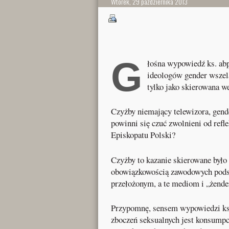
Wtorek, 29 października 2013
G
łośna wypowiedź ks. abp
ideologów gender wszel
tylko jako skierowana w
Czyżby niemający telewizora, gend
powinni się czuć zwolnieni od ref
Episkopatu Polski?
Czyżby to kazanie skierowane było t
obowiązkowością zawodowych podsłu
przełożonym, a te mediom i „żend
Przypomnę, sensem wypowiedzi księ
zboczeń seksualnych jest konsumpc