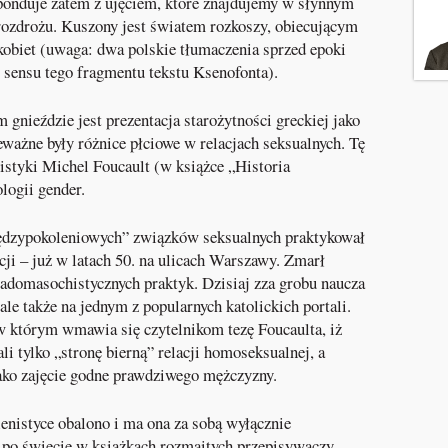
ponduje zatem z ujęciem, które znajdujemy w słynnym
rozdrożu. Kuszony jest światem rozkoszy, obiecującym
kobiet (uwaga: dwa polskie tłumaczenia sprzed epoki
sensu tego fragmentu tekstu Ksenofonta).
nieździe jest prezentacja starożytności greckiej jako
ważne były różnice płciowe w relacjach seksualnych. Tę
istyki Michel Foucault (w książce „Historia
ologii gender.
ędzypokoleniowych” związków seksualnych praktykował
ji – już w latach 50. na ulicach Warszawy. Zmarł
adomasochistycznych praktyk. Dzisiaj zza grobu naucza
 ale także na jednym z popularnych katolickich portali.
w którym wmawia się czytelnikom tezę Foucaulta, iż
li tylko „stronę bierną” relacji homoseksualnej, a
ako zajęcie godne prawdziwego mężczyzny.
lenistyce obalono i ma ona za sobą wyłącznie
y po świecie w książkach rozmaitych przepisywaczy,