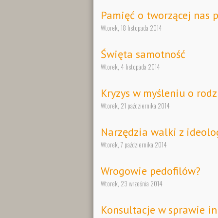
Pamięć o tworzącej nas p
Wtorek, 18 listopada 2014
Święta samotność
Wtorek, 4 listopada 2014
Kryzys w myśleniu o rodz
Wtorek, 21 października 2014
Narzędzia walki z ideolo
Wtorek, 7 października 2014
Wrogowie pedofilów?
Wtorek, 23 września 2014
Konsultacje w sprawie in