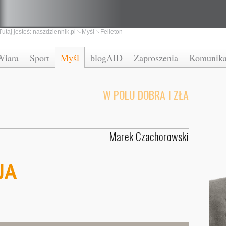
Tutaj jesteś:
naszdziennik.pl
Myśl
Felieton
Wiara
Sport
Myśl
blogAID
Zaproszenia
Komunika
W POLU DOBRA I ZŁA
Marek Czachorowski
JA