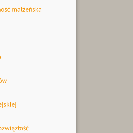
ność małżeńska
o
lów
jskiej
ozwiązłość