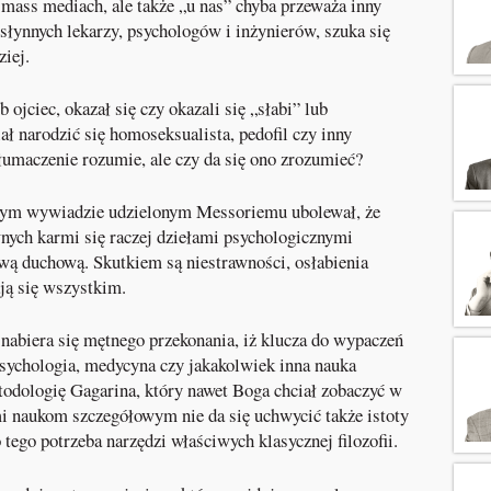
 mass mediach, ale także „u nas” chyba przeważa inny
słynnych lekarzy, psychologów i inżynierów, szuka się
iej.
 ojciec, okazał się czy okazali się „słabi” lub
ał narodzić się homoseksualista, pedofil czy inny
łumaczenie rozumie, ale czy da się ono zrozumieć?
nnym wywiadzie udzielonym Messoriemu ubolewał, że
ych karmi się raczej dziełami psychologicznymi
ą duchową. Skutkiem są niestrawności, osłabienia
ają się wszystkim.
abiera się mętnego przekonania, iż klucza do wypaczeń
psychologia, medycyna czy jakakolwiek inna nauka
todologię Gagarina, który nawet Boga chciał zobaczyć w
 naukom szczegółowym nie da się uchwycić także istoty
 tego potrzeba narzędzi właściwych klasycznej filozofii.