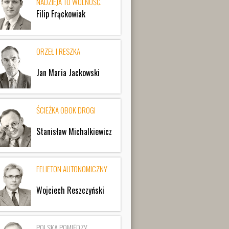
NADZIEJA TO WOLNOŚĆ.
Filip Frąckowiak
ORZEŁ I RESZKA
Jan Maria Jackowski
ŚCIEŻKA OBOK DROGI
Stanisław Michalkiewicz
FELIETON AUTONOMICZNY
Wojciech Reszczyński
POLSKA POMIĘDZY