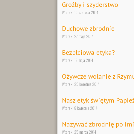
Groźby i szyderstwo
Wtorek, 10 czerwca 2014
Duchowe zbrodnie
Wtorek, 27 maja 2014
Bezpłciowa etyka?
Wtorek, 13 maja 2014
Ożywcze wołanie z Rzym
Wtorek, 29 kwietnia 2014
Nasz etyk świętym Papi
Wtorek, 8 kwietnia 2014
Nazywać zbrodnię po im
Wtorek, 25 marca 2014