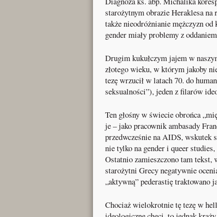
Diagnoza ks. abp. Michalika kores
starożytnym obrazie Heraklesa na 
także nieodróżnianie mężczyzn od 
gender miały problemy z oddaniem 
Drugim kukułczym jajem w naszym g
złotego wieku, w którym jakoby nie
tezę wrzucił w latach 70. do human
seksualności”), jeden z filarów ide
Ten głośny w świecie obrońca „mi
je – jako pracownik ambasady Franc
przedwcześnie na AIDS, wskutek s
nie tylko na gender i queer studies,
Ostatnio zamieszczono tam tekst, 
starożytni Grecy negatywnie ocenia
„aktywną” pederastię traktowano j
Chociaż wielokrotnie tę tezę w hel
ideologiczne chęci, to jednak krąż