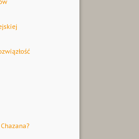
lów
jskiej
ozwiązłość
a Chazana?