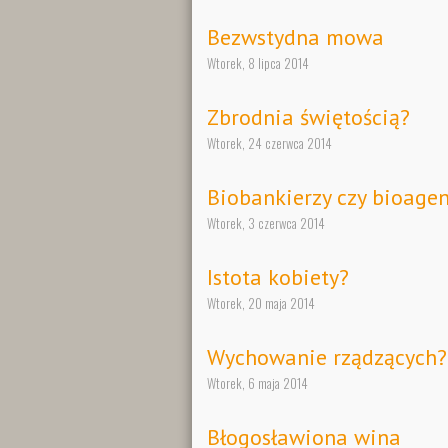
Bezwstydna mowa
Wtorek, 8 lipca 2014
Zbrodnia świętością?
Wtorek, 24 czerwca 2014
Biobankierzy czy bioagen
Wtorek, 3 czerwca 2014
Istota kobiety?
Wtorek, 20 maja 2014
Wychowanie rządzących?
Wtorek, 6 maja 2014
Błogosławiona wina