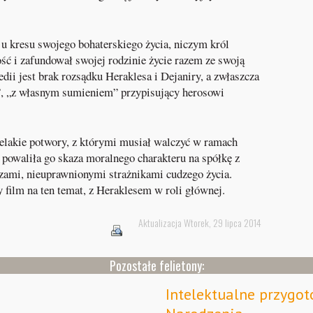
 u kresu swojego bohaterskiego życia, niczym król
ć i zafundował swojej rodzinie życie razem ze swoją
dii jest brak rozsądku Heraklesa i Dejaniry, a zwłaszcza
”, „z własnym sumieniem” przypisujący herosowi
elakie potwory, z którymi musiał walczyć w ramach
e powaliła go skaza moralnego charakteru na spółkę z
zami, nieuprawnionymi strażnikami cudzego życia.
y film na ten temat, z Heraklesem w roli głównej.
Aktualizacja Wtorek, 29 lipca 2014
Pozostałe felietony:
Intelektualne przygo