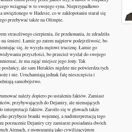
jącego wciągnąć w to swojego syna. Nieprzypadkowo
 uwięzionego w Hadesie, co w zakłopotaniu starał się
cego przebywać także na Olimpie.
em straszliwego cierpienia, ile przekonania, że zdradziła
o na śmierć. Łamie go zatem najpierw podejrzliwość, bo
rientując się, że wysyła mężowi truciznę. Łamie go
widywania przyszłości, bo przecież wysłał do swojego
mniemać, że ma zająć miejsce jego żony. Tak
 posłańcy, ale sam Herakles nigdzie nie potwierdza tych
że i nie. Uruchamiają jednak falę nieszczęścia i
ełniają samobójstwo.
zumować należy dopiero po ustaleniu faktów. Zamiast
ńców, przybywających do Dejaniry, ale niemających
 interpretacji faktów. Zaroiło się w głowach także
ylko przybycie branki wojennej, a nadinterpretacją tego
rze porzucenie Dejaniry czy zamiarze posiadania dwóch
znych Atenach, z monogamią jako cywilizacyjnym