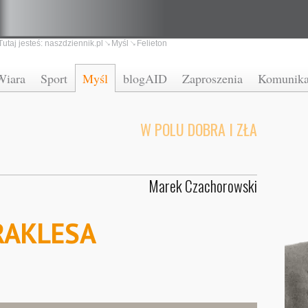
Tutaj jesteś:
naszdziennik.pl
Myśl
Felieton
Wiara
Sport
Myśl
blogAID
Zaproszenia
Komunika
W POLU DOBRA I ZŁA
Marek Czachorowski
RAKLESA