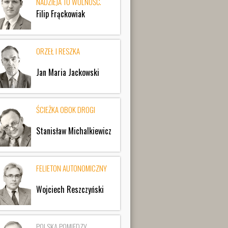
NADZIEJA TO WOLNOŚĆ.
Filip Frąckowiak
ORZEŁ I RESZKA
Jan Maria Jackowski
ŚCIEŻKA OBOK DROGI
Stanisław Michalkiewicz
FELIETON AUTONOMICZNY
Wojciech Reszczyński
POLSKA POMIĘDZY