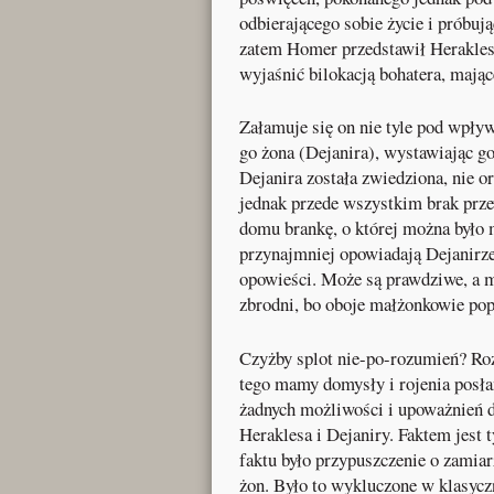
odbierającego sobie życie i próbu
zatem Homer przedstawił Heraklesa
wyjaśnić bilokacją bohatera, mają
Załamuje się on nie tyle pod wpływ
go żona (Dejanira), wystawiając g
Dejanira została zwiedziona, nie o
jednak przede wszystkim brak prze
domu brankę, o której można było 
przynajmniej opowiadają Dejanirze
opowieści. Może są prawdziwe, a mo
zbrodni, bo oboje małżonkowie pop
Czyżby splot nie-po-rozumień? Ro
tego mamy domysły i rojenia posła
żadnych możliwości i upoważnień do
Heraklesa i Dejaniry. Faktem jest t
faktu było przypuszczenie o zamia
żon. Było to wykluczone w klasyc