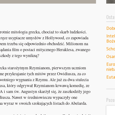
Ostat
Dob
otnie mitologia grecka, chociaż to skarb ludzkości.
Inte
e ręce usypiacze umysłów z Hollywood, co zapowiada
Boż
rbem trzeba się odpowiednio obchodzić. Milionom na
Scho
ądania film o postaci mitycznego Heraklesa, zwanego
szkody z tego wynikną?
Osam
Euro
grecka starożytnym Rzymianom, pierwszym uczniom
nieb
e przykrajanie tych mitów przez Owidiusza, za co
Euta
wotniego wygnania z Rzymu. Ale już za dwa stulecia
sa, który odgrywał Rzymianom krwawą komedię, ze
A i sam św. Augustyn skarżył się, że zaszkodziły jego
iusza. Nawet w średniowieczu wypaczyły one
Pozos
na wyraz w swoich szokujących listach do Abelarda.