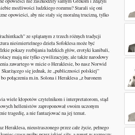
czne opowieści nie zaszkodziły samym Grekom i zdążyli
siebie możliwości ludzkiego rozumu? Starali się oni
ne opowieści, aby nie stały się moralną trucizną, tylko
rachintkach” ze splątanym z trzech różnych tradycji
tura nieśmiertelnego dzieła Sofoklesa może być
zkie pokazy rozbijania ludzkich głów, erotyki kanibali,
olacy mają nie tylko cywilizacyjny, ale także narodowy
enia zawartego w micie o Heraklesie, bo nasz Norwid
 Skarżącego się jednak, że „publiczności polskiej”
, bo połączenia m.in. Solona i Heraklesa „z baronem
wia wiele kłopotów czytelnikom i interpretatorom, stąd
iatowych hellenistów zaproponował swoim uczonym
ie tragedię, a nie fantazjować na jej temat.
 Heraklesa, nieustraszonego przez całe życie, pełnego
oniec czasu próby przez jakieś siły, a nawet w rozpaczy