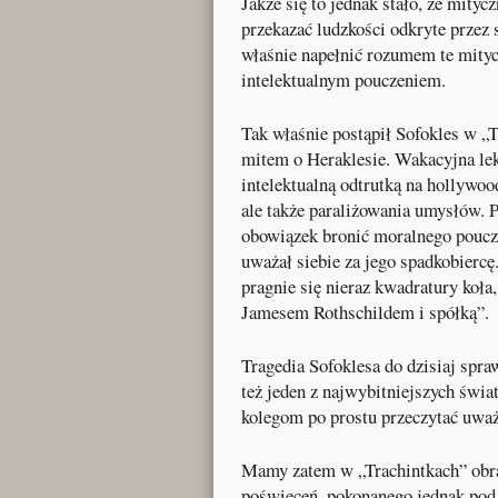
Jakże się to jednak stało, że mity
przekazać ludzkości odkryte przez 
właśnie napełnić rozumem te mitycz
intelektualnym pouczeniem.
Tak właśnie postąpił Sofokles w „T
mitem o Heraklesie. Wakacyjna lek
intelektualną odtrutką na hollywood
ale także paraliżowania umysłów. P
obowiązek bronić moralnego poucz
uważał siebie za jego spadkobiercę.
pragnie się nieraz kwadratury koła
Jamesem Rothschildem i spółką”.
Tragedia Sofoklesa do dzisiaj spra
też jeden z najwybitniejszych św
kolegom po prostu przeczytać uważn
Mamy zatem w „Trachintkach” obraz
poświęceń, pokonanego jednak pod k