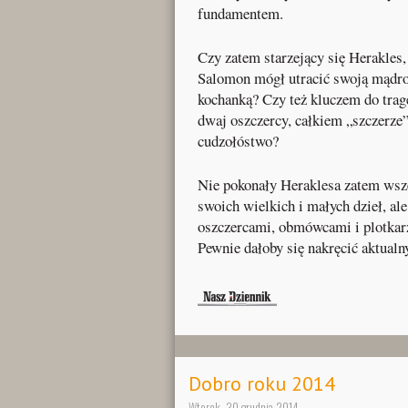
fundamentem.
Czy zatem starzejący się Herakles,
Salomon mógł utracić swoją mądroś
kochanką? Czy też kluczem do trage
dwaj oszczercy, całkiem „szczerze
cudzołóstwo?
Nie pokonały Heraklesa zatem wsz
swoich wielkich i małych dzieł, al
oszczercami, obmówcami i plotkar
Pewnie dałoby się nakręcić aktualn
Dobro roku 2014
Wtorek, 30 grudnia 2014