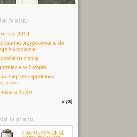
nie felietony:
ro roku 2014
lektualne przygotowania do
ego Narodzenia
dzenie na ziemię
otnienie w Europie
pa miejscem spotkania
a i ziemi
nazja a dobro
więcej
tali felietoniści:
STRACH CZYNI WIĘŹNIEM.