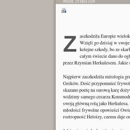
Wtorek, 29 lipca 2014
Z
aszkodziła Europie wielokr
Wzięli go dzisiaj w swoj
kolejne szkody, bo ze ska
całym świecie dano do ogl
przez Rzymian Herkulesem. Jakie 
Najpierw zaszkodziła mitologia 
Greków. Dość przypomnieć frywoln
skazano poetę na surową karę doży
widzimy samego cesarza Kommodu
swoją główną rolą jako Herkulesa. 
młodości frywolne opowieści Owid
roztropność Heloizy, czemu daje o