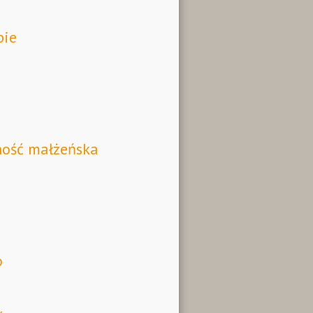
pie
ność małżeńska
o