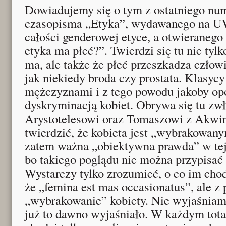
Dowiadujemy się o tym z ostatniego n
czasopisma „Etyka”, wydawanego na U
całości genderowej etyce, a otwieraneg
etyka ma płeć?”. Twierdzi się tu nie tylko
ma, ale także że płeć przeszkadza czło
jak niekiedy broda czy prostata. Klasycy
mężczyznami i z tego powodu jakoby opo
dyskryminacją kobiet. Obrywa się tu zw
Arystotelesowi oraz Tomaszowi z Akwin
twierdzić, że kobieta jest „wybrakowan
zatem ważna „obiektywna prawda” w tej 
bo takiego poglądu nie można przypisać
Wystarczy tylko zrozumieć, o co im chod
że „femina est mas occasionatus”, ale z
„wybrakowanie” kobiety. Nie wyjaśniam 
już to dawno wyjaśniało. W każdym tota