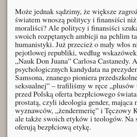
Może jednak sądzimy, że większe zagroż
światem wnoszą politycy i finansiści niż
moraliści? Ale politycy i finansiści szuka
swoich rozpętanych ambicji na pchlim t
humanistyki. Już przecież o mały włos n
pejotlowej republiki, według wskazówek
„Nauk Don Juana” Carlosa Castanedy. A
psychologicznych kandydata na prezyden
Samsona, znanego pioniera przedszkolne
seksualnej” – trafiliśmy w ręce „plusów
przed Polską oferta bezpłciowego świata,
prostatą, czyli ideologia gender, mająca 
wyznawców, „żendermerię” i Tęczowy Ko
ale także swoich etyków i teologów. Na
oferują bezpłciową etykę.