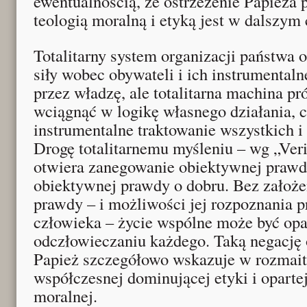
ewentualnością, że ostrzeżenie Papieża p
teologią moralną i etyką jest w dalszym 
Totalitarny system organizacji państwa o
siły wobec obywateli i ich instrumental
przez władzę, ale totalitarna machina pr
wciągnąć w logikę własnego działania, c
instrumentalne traktowanie wszystkich i
Drogę totalitarnemu myśleniu – wg „Veri
otwiera zanegowanie obiektywnej prawd
obiektywnej prawdy o dobru. Bez założen
prawdy – i możliwości jej rozpoznania 
człowieka – życie wspólne może być opart
odczłowieczaniu każdego. Taką negację
Papież szczegółowo wskazuje w rozmai
współczesnej dominującej etyki i opartej 
moralnej.