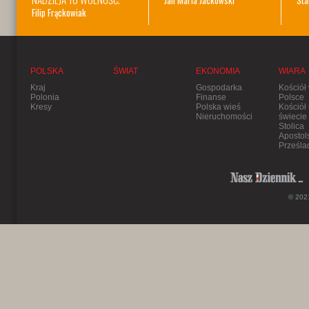
Jan Maria Jackowski
Sta
Filip Frąckowiak
POLSKA
ŚWIAT
EKONOMIA
WIARA
Kraj
Gospodarka
Kościół
Polonia
Finanse
Polsce
Kresy
Polska wieś
Kościół
Nieruchomości
świecie
Stolica
Apostol
Prześla
© 2021