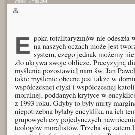
Wtorek, 13 maja 2014
Epoka totalitaryzmów nie odeszła w przeszłość, a nawet
na naszych oczach może jest tworz
system, czego jednak możemy nie
zło ukrywa swoje oblicze. Precyzyjną di
myślenia pozostawiał nam św. Jan Paweł
takie myślenie obecne jest także w domi
współczesnej etyki i współczesnej katoli
moralnej, poddanych krytyce w encyklice
z 1993 roku. Gdyby to były nurty margin
niepotrzebna byłaby encyklika na ich tem
grupowych czy pojedynczych nawróceni
teologów moralistów. Trzeba się zatem 