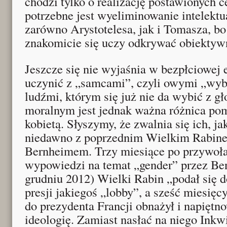
chodzi tylko o realizację postawionych c
potrzebne jest wyeliminowanie intelektu
zarówno Arystotelesa, jak i Tomasza, bo
znakomicie się uczy odkrywać obiektyw
Jeszcze się nie wyjaśnia w bezpłciowej e
uczynić z „samcami”, czyli owymi „wy
ludźmi, którym się już nie da wybić z gł
moralnym jest jednak ważna różnica po
kobietą. Słyszymy, że zwalnia się ich, ja
niedawno z poprzednim Wielkim Rabine
Bernheimem. Trzy miesiące po przywoła
wypowiedzi na temat „gender” przez B
grudniu 2012) Wielki Rabin „podał się 
presji jakiegoś „lobby”, a sześć miesięc
do prezydenta Francji obnażył i napiętn
ideologię. Zamiast nasłać na niego Inkwi