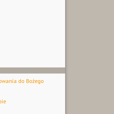
towania do Bożego
pie