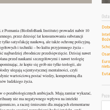
Ostat
Dob
k z Poznania (BioInfoBank Institute) prowadzi nabór 10
Inte
ennego, przez dziesięć lat konsumowania substancji
Boż
e tylko satysfakcję naukową, ale także ochronę policyjną.
Scho
gółowych i techniki – bo kultu przyjemnego życia –
oić najbardziej zbrodnicze przedsięwzięcie. Dzisiaj nawet
Osam
kolana przed naukami szczegółowymi i nawet teologię
Euro
pominając, że kopie się grób nie tylko teologii, ale
nieb
lodzy ulegają scjentystycznej mentalności, czyli
Euta
dynie wartościową postać wiedzy, kompetentną dla
ów ludzkiego życia.
ów o pozabiologicznych ambicjach. Mają zamiar wykazać,
Pozos
arihuany nie ma negatywnego wpływu na intelekt
jemniczo, a raczej śmiesznie dla znających elementarne
log może swoimi narzędziami badać intelekt, czyli