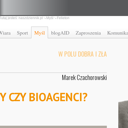
Tutaj jesteś:
naszdziennik.pl
Myśl
Felieton
Wiara
Sport
Myśl
blogAID
Zaproszenia
Komunika
W POLU DOBRA I ZŁA
Marek Czachorowski
Y CZY BIOAGENCI?