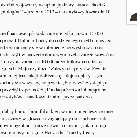
dzielni wojownicy wciąż mają dobry humor, chociaż
 „biologów” – jesienią 2013 – narkotykowy towar dla 10
ie finansowe, jak wskazuje nie tylko nazwa. 10 000
 przez 10 lat marihuany do codziennego użytku musi za
wiedzieć możemy się w internecie, że wystarczy to na
ytach, czyli w budżecie domowym trzeba zarezerwować na
nk otrzyma zatem od 10 000 uczestników co miesiąc
0 złotych. Mało czy dużo? Zależy od apetytów. Pewnie
nika tej transakcji dolicza się kolejne opłaty – „za
rzucimy się wszyscy, bo pewnie „biolodzy” wystąpią o
a przychyli z pewnością Fundacja Sorosa lobbująca na
 narkotyków i handlowania nimi przez państwo.
ją, dobry humor bioinfobankierów musi mieć jeszcze inne
 młodzieży w głowach i zaglądający do skarbonek ich
tajnymi agentami (może i dwustronnymi), jak to miało
fesorem psychologii z Harvardu Timothy Leary