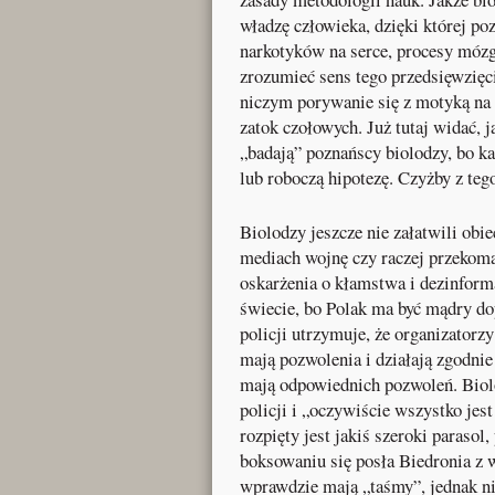
władzę człowieka, dzięki której p
narkotyków na serce, procesy móz
zrozumieć sens tego przedsięwzięci
niczym porywanie się z motyką na 
zatok czołowych. Już tutaj widać, j
„badają” poznańscy biolodzy, bo ka
lub roboczą hipotezę. Czyżby z teg
Biolodzy jeszcze nie załatwili obi
mediach wojnę czy raczej przekoma
oskarżenia o kłamstwa i dezinform
świecie, bo Polak ma być mądry do
policji utrzymuje, że organizatorz
mają pozwolenia i działają zgodnie
mają odpowiednich pozwoleń. Biol
policji i „oczywiście wszystko jes
rozpięty jest jakiś szeroki parasol
boksowaniu się posła Biedronia z w
wprawdzie mają „taśmy”, jednak nie