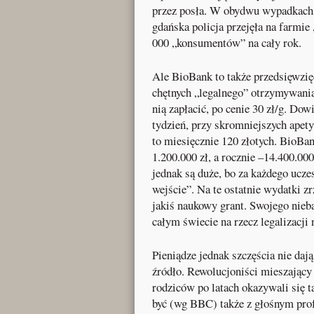
przez posła. W obydwu wypadkach 
gdańska policja przejęła na farmie
000 „konsumentów” na cały rok.
Ale BioBank to także przedsięwzięc
chętnych „legalnego” otrzymywania
nią zapłacić, po cenie 30 zł/g. Do
tydzień, przy skromniejszych apet
to miesięcznie 120 złotych. BioBa
1.200.000 zł, a rocznie –14.400.00
jednak są duże, bo za każdego uczest
wejście”. Na te ostatnie wydatki z
jakiś naukowy grant. Swojego nieb
całym świecie na rzecz legalizacji
Pieniądze jednak szczęścia nie da
źródło. Rewolucjoniści mieszający
rodziców po latach okazywali się 
być (wg BBC) także z głośnym pro