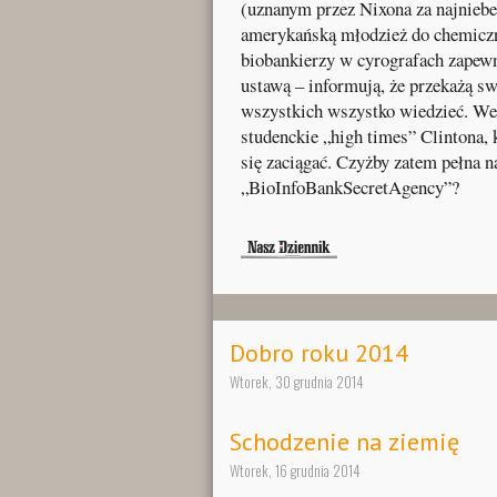
(uznanym przez Nixona za najnieb
amerykańską młodzież do chemiczn
biobankierzy w cyrografach zapewni
ustawą – informują, że przekażą s
wszystkich wszystko wiedzieć. We
studenckie „high times” Clintona, 
się zaciągać. Czyżby zatem pełna 
„BioInfoBankSecretAgency”?
Dobro roku 2014
Wtorek, 30 grudnia 2014
Schodzenie na ziemię
Wtorek, 16 grudnia 2014