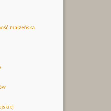
ność małżeńska
o
lów
jskiej