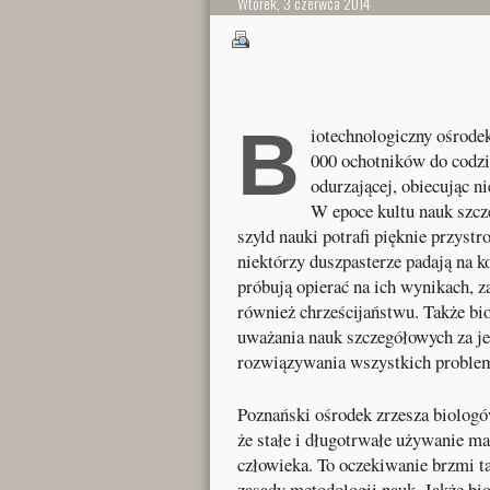
Wtorek, 3 czerwca 2014
B
iotechnologiczny ośrode
000 ochotników do codzi
odurzającej, obiecując ni
W epoce kultu nauk szcze
szyld nauki potrafi pięknie przystr
niektórzy duszpasterze padają na 
próbują opierać na ich wynikach, za
również chrześcijaństwu. Także bio
uważania nauk szczegółowych za je
rozwiązywania wszystkich problem
Poznański ośrodek zrzesza biolog
że stałe i długotrwałe używanie m
człowieka. To oczekiwanie brzmi ta
zasady metodologii nauk. Jakże bio