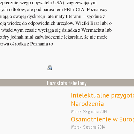
ezpieczniejszego obywatela USA), zagrzewającym
ych odlotów, ale pod parasolem FBI i CIA. Poznańscy
ają o swojej dyskrecji, ale mały literami – zgodnie z
woją wiedzę do odpowiednich urzędów. Wielki Brat lubi o
 właściwym czasie wyciąga się dziadka z Wermachtu lub
który jednak miał zaświadczenie lekarskie, że nie może
nazwa ośrodka z Poznania to
Pozostałe felietony:
Intelektualne przygo
Narodzenia
Wtorek, 23 grudnia 2014
Osamotnienie w Euro
Wtorek, 9 grudnia 2014