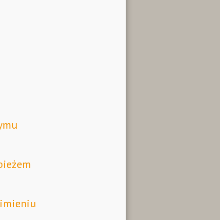
zymu
pieżem
imieniu