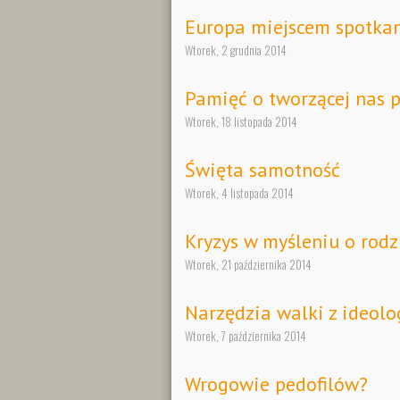
Europa miejscem spotkan
Wtorek, 2 grudnia 2014
Pamięć o tworzącej nas p
Wtorek, 18 listopada 2014
Święta samotność
Wtorek, 4 listopada 2014
Kryzys w myśleniu o rodz
Wtorek, 21 października 2014
Narzędzia walki z ideolo
Wtorek, 7 października 2014
Wrogowie pedofilów?