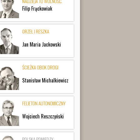
NADZIEJA TO WOLNOŚĆ.
Filip Frąckowiak
ORZEŁ I RESZKA
Jan Maria Jackowski
ŚCIEŻKA OBOK DROGI
Stanisław Michalkiewicz
FELIETON AUTONOMICZNY
Wojciech Reszczyński
POLSKA POMIĘDZY