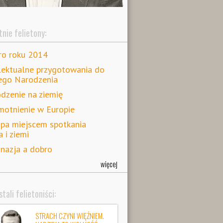
nie felietony:
ro roku 2014
lektualne przygotowania do
ego Narodzenia
dzenie na ziemię
otnienie w Europie
pa miejscem spotkania
a i ziemi
nazja a dobro
więcej
tali felietoniści:
STRACH CZYNI WIĘŹNIEM.