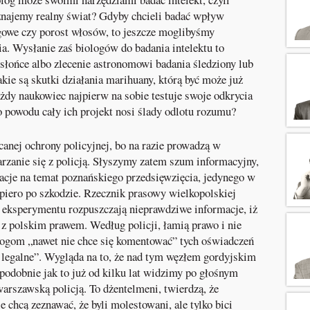
oznajemy realny świat? Gdyby chcieli badać wpływ
gowe czy porost włosów, to jeszcze moglibyśmy
a. Wysłanie zaś biologów do badania intelektu to
słońce albo zlecenie astronomowi badania śledziony lub
akie są skutki działania marihuany, którą być może już
żdy naukowiec najpierw na sobie testuje swoje odkrycia
o powodu cały ich projekt nosi ślady odlotu rozumu?
ecanej ochrony policyjnej, bo na razie prowadzą w
rzanie się z policją. Słyszymy zatem szum informacyjny,
acje na temat poznańskiego przedsięwzięcia, jedynego w
piero po szkodzie. Rzecznik prasowy wielkopolskiej
y eksperymentu rozpuszczają nieprawdziwe informacje, iż
 z polskim prawem. Według policji, łamią prawo i nie
ogom „nawet nie chce się komentować” tych oświadczeń
t legalne”. Wygląda na to, że nad tym węzłem gordyjskim
, podobnie jak to już od kilku lat widzimy po głośnym
arszawską policją. To dżentelmeni, twierdzą, że
 chcą zeznawać, że byli molestowani, ale tylko bici