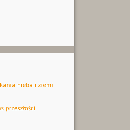
kania nieba i ziemi
s przeszłości