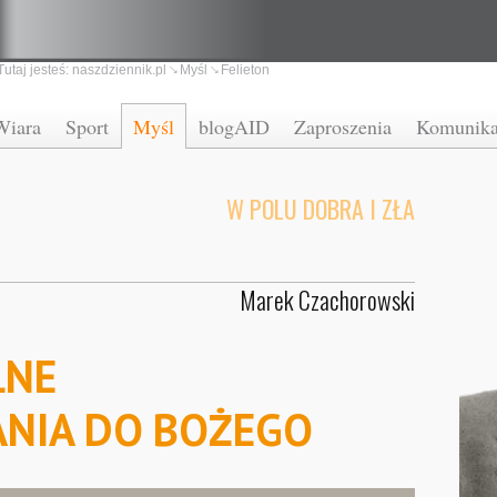
Tutaj jesteś:
naszdziennik.pl
Myśl
Felieton
Wiara
Sport
Myśl
blogAID
Zaproszenia
Komunika
W POLU DOBRA I ZŁA
Marek Czachorowski
LNE
NIA DO BOŻEGO