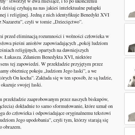
zny” stworzył w dwa miesiące, i to po ukończeniu
 dzisiaj czyhają na nas jakieś intelektualne pułapki
j i religijnej. Jedną z nich identyfikuje Benedykt XVI
 z Nazaretu”, czyli w tomie „Dziecięctwo”.
mi przed eliminacją rozumności i wolności człowieka w
 słowa pieśni aniołów zapowiadających „pokój ludziom
eśniach religijnych, opartych na dawniejszych
w. Łukasza. Zdaniem Benedykta XVI, niektóre
 sens tej zapowiedzi. W przekładzie przyjętym przez
my obietnicę pokoju „ludziom Jego łaski”, a we
órych On kocha”. Zakłada się w ten sposób, że są ludzie,
 okazuje swojej łaski.
im przekładzie zaaprobowanym przez naszych biskupów,
ąclecia) dokładnie to samo sformułowanie, które uznał on
oga do człowieka i odpowiadające oryginalnemu tekstowi
ludziom Jego upodobania”, czyli tym, którzy starają się
go obrazem.