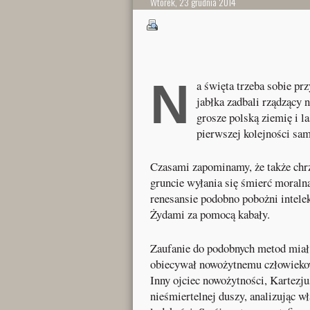
Wtorek, 23 grudnia 2014
N
a święta trzeba sobie pr
jabłka zadbali rządzący
grosze polską ziemię i l
pierwszej kolejności sa
Czasami zapominamy, że także chrz
gruncie wyłania się śmierć moralna
renesansie podobno pobożni intelek
Żydami za pomocą kabały.
Zaufanie do podobnych metod miał
obiecywał nowożytnemu człowiekow
Inny ojciec nowożytności, Kartezju
nieśmiertelnej duszy, analizując 