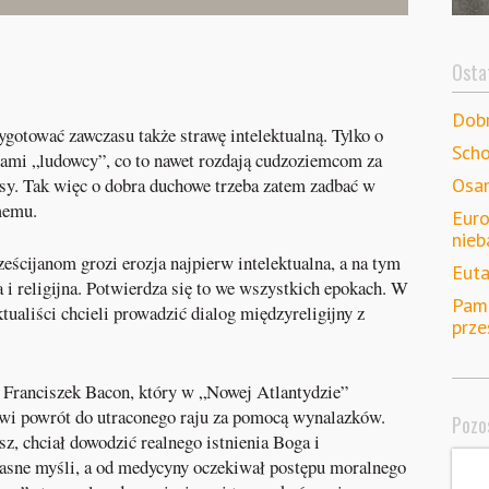
Ostat
Dob
zygotować zawczasu także strawę intelektualną. Tylko o
Scho
 nami „ludowcy”, co to nawet rozdają cudzoziemcom za
Osam
asy. Tak więc o dobra duchowe trzeba zatem zadbać w
memu.
Euro
nieb
eścijanom grozi erozja najpierw intelektualna, a na tym
Euta
 i religijna. Potwierdza się to we wszystkich epokach. W
Pami
tualiści chcieli prowadzić dialog międzyreligijny z
prze
 Franciszek Bacon, który w „Nowej Atlantydzie”
i powrót do utraconego raju za pomocą wynalazków.
Pozos
sz, chciał dowodzić realnego istnienia Boga i
własne myśli, a od medycyny oczekiwał postępu moralnego