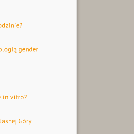
odzinie?
ologią gender
 in vitro?
Jasnej Góry