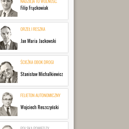
NADZIEJA TO WOLNOŚĆ.
Filip Frąckowiak
ORZEŁ I RESZKA
Jan Maria Jackowski
ŚCIEŻKA OBOK DROGI
Stanisław Michalkiewicz
FELIETON AUTONOMICZNY
Wojciech Reszczyński
POLSKA POMIĘDZY