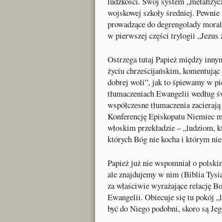
ludzkości. Swój system „metafizyc
wojskowej szkoły średniej. Pewnie i
prowadzące do degrengolady moralne
w pierwszej części trylogii „Jezus
Ostrzega tutaj Papież między inny
życiu chrześcijańskim, komentując
dobrej woli”, jak to śpiewamy w pi
tłumaczeniach Ewangelii według ś
współczesne tłumaczenia zacierają
Konferencję Episkopatu Niemiec ma
włoskim przekładzie – „ludziom, kt
których Bóg nie kocha i którym nie
Papież już nie wspomniał o polsk
ale znajdujemy w nim (Biblia Tysi
za właściwie wyrażające relację B
Ewangelii. Obiecuje się tu pokój „
być do Niego podobni, skoro są Je