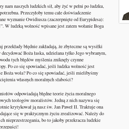
zy nam naszych ludzkich sił, aby żyć w pełni po ludzku,
potrzebna. Przeczyłoby temu całe doświadczenie
ane wyznanie Owidiusza (zaczerpnięte od Eurypidesa):
ej”. W ludzką wolność wpisane jest zatem wołanie Boga
 przekłady błędnie zakładają, że zbyteczne są wysiłki
 decydować Boża łaska, udzielana tylko Jego wybranym,
powodu tych błędów myślenia zniknęły czynne
py. Po co się spowiadać, jeśli ludzka wolność jest
e Boża wola? Po co się spowiadać, jeśli mielibyśmy
iężenia własnych moralnych słabości?
niołów odpowiadają błędne teorie życia moralnego
owych teologów moralistów. Jedną z nich nazywa się
tnie krytykował ją nasz św. Jan Paweł II. Traktuje ona
dające się w praktycznym życiu zrealizować. Należy do
ich nieprzestrzegania, bo to jakoby przekracza ludzkie
przepaści!