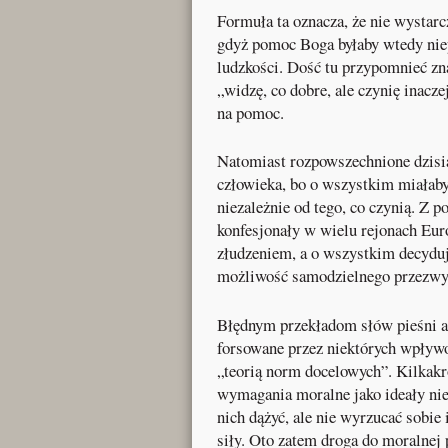
Formuła ta oznacza, że nie wystarc
gdyż pomoc Boga byłaby wtedy nie
ludzkości. Dość tu przypomnieć zn
„widzę, co dobre, ale czynię inacz
na pomoc.
Natomiast rozpowszechnione dzisiaj
człowieka, bo o wszystkim miałaby
niezależnie od tego, co czynią. Z 
konfesjonały w wielu rejonach Euro
złudzeniem, a o wszystkim decyduj
możliwość samodzielnego przezwyc
Błędnym przekładom słów pieśni a
forsowane przez niektórych wpływ
„teorią norm docelowych”. Kilkakro
wymagania moralne jako ideały nie
nich dążyć, ale nie wyrzucać sobie 
siły. Oto zatem droga do moralnej 