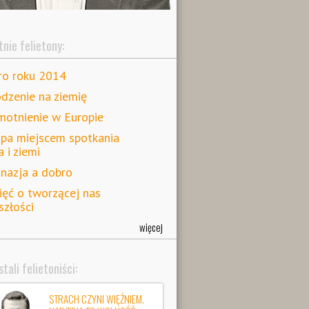
nie felietony:
ro roku 2014
dzenie na ziemię
otnienie w Europie
pa miejscem spotkania
a i ziemi
nazja a dobro
ęć o tworzącej nas
szłości
więcej
tali felietoniści:
STRACH CZYNI WIĘŹNIEM.