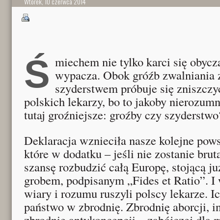
Wtorek, 10 czerwca 2014
Śmiechem nie tylko karci się obyczaje, ale także się je
wypacza. Obok gróźb zwalniania z
szyderstwem próbuje się zniszczy
polskich lekarzy, bo to jakoby nierozum
tutaj groźniejsze: groźby czy szyderstwo
Deklaracja wznieciła nasze kolejne pow
które w dodatku – jeśli nie zostanie bru
szansę rozbudzić całą Europę, stojącą j
grobem, podpisanym „Fides et Ratio”. I
wiary i rozumu ruszyli polscy lekarze. 
państwo w zbrodnię. Zbrodnię aborcji, in 
zbrodnię antykoncepcji – zabójczej dla 