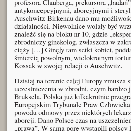
profesora Clauberga, prekursora „badań
antykoncepcyjnymi, aborcyjnymi i stery
Auschwitz-Birkenau dano mu możliwości
działalności. Niewolnice wolały być wrz
znaleźć się na bloku nr 10, gdzie „eksp
zbrodniczy ginekolog, zwłaszcza w zakr
ciąży […] Ginęły tam setki kobiet, pod
śmiercią powolnym, wielokrotnym tortur
Kossak w swojej relacji o Auschwitz.
Dzisiaj na terenie całej Europy zmusza s
uczestniczenia w zbrodni, czym bardzo j
Bruksela. Polska już kilkakrotnie przeg
Europejskim Trybunale Praw Człowieka
powodu odmowy przez niektórych lekarz
aborcji. Dano Polsce czas na uszczelnie
„prawa”. W samą porę wystąpili polscy l