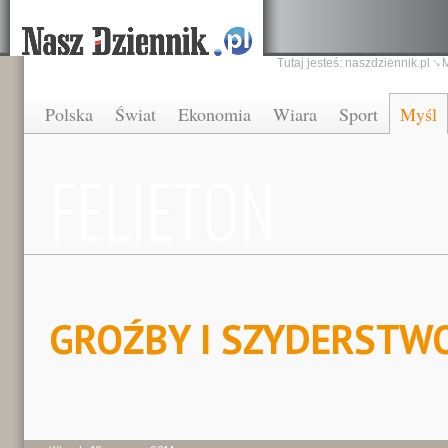
Tutaj jesteś:
naszdziennik.pl
Polska
Świat
Ekonomia
Wiara
Sport
Myśl
FELIETON
GROŹBY I SZYDERSTW