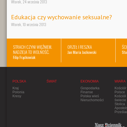
Wtorek, 24 września 2013
Edukacja czy wychowanie seksualne?
Wtorek, 10 września 2013
STRACH CZYNI WIĘŹNIEM.
ORZEŁ I RESZKA
ŚC
NADZIEJA TO WOLNOŚĆ.
Jan Maria Jackowski
Sta
Filip Frąckowiak
POLSKA
ŚWIAT
EKONOMIA
WIARA
Kraj
Gospodarka
Kościół
Polonia
Finanse
Polsce
Kresy
Polska wieś
Kościół
Nieruchomości
świecie
Stolica
Apostol
Prześla