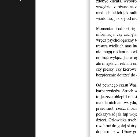
zdobyć klienta, wyborc
Katolickiego
wszędzie, zarówno na z
Uniwersytetu
Lubelskiego,
mediach takich jak radi
etyk,
wiadomo, jak się od nic
kulturoznawca,
wykładowca w
Momentami odnosi się w
Wyższej Szkole
informacja, czy zachęt
Kultury
Społecznej i
wręcz psychologiczny te
Medialnej w
tresura wielkich mas lu
Toruniu
nie mogą reklam nie wi
ominąć wyłączając w og
ale miejskich reklam om
czy pieszy, czy kierowc
bezpiecznie dotrzeć do 
Od pewnego czasu Wars
barbarzyńców. Strach wy
to jeszcze oblepili mia
ma dla nich ani wstydu
przedmiot, rzecz, możn
pokazywać jak łup wojen
dzieci. Człowieka trze
rozebrać do gołej skóry
dopiero ubaw. Ubaw go