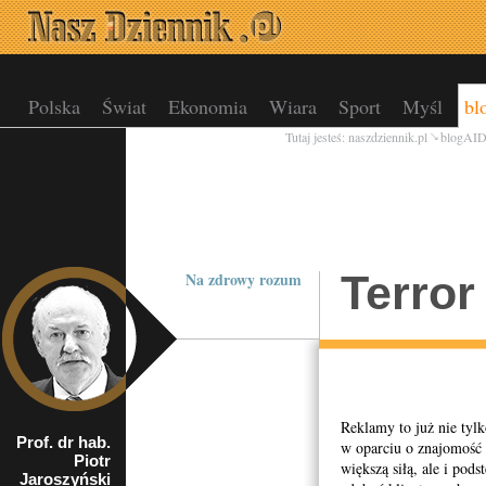
Polska
Świat
Ekonomia
Wiara
Sport
Myśl
bl
Tutaj jesteś:
naszdziennik.pl
blogAI
Terror
Na zdrowy rozum
Reklamy to już nie tylk
Prof. dr hab.
kierownik
w oparciu o znajomość l
Piotr
Katedry Filozofii
większą siłą, ale i po
Kultury
Jaroszyński