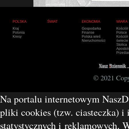
POLSKA
ŚWIAT
EKONOMIA
WIARA
Kraj
Gospodarka
Kościół
Polonia
Finanse
Polsce
Kresy
Polska wieś
Kościół
Nieruchomości
świecie
Stolica
Apostol
Prześla
© 2021 Copyr
Na portalu internetowym NaszD
pliki cookies (tzw. ciasteczka) i
statystycznych i reklamowych.