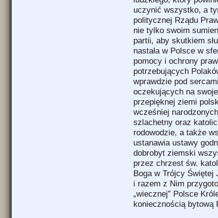
uczynić wszystko, a ty
politycznej Rządu Praw
nie tylko swoim sumien
partii, aby skutkiem s
nastała w Polsce w sfe
pomocy i ochrony prawn
potrzebujących Polaków,
wprawdzie pod sercami
oczekujących na swoje
przepięknej ziemi pols
wcześniej narodzonych
szlachetny oraz katoli
rodowodzie, a także w
ustanawia ustawy godn
dobrobyt ziemski wszy
przez chrzest św. katol
Boga w Trójcy Świętej
i razem z Nim przygot
„wiecznej” Polsce Król
koniecznością bytową P