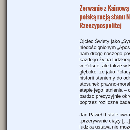
Zerwanie z Kainową 
polską racją stanu N
Rzeczypospolitej
Ojciec Święty jako „Sy
niedoścignionym „Apos
nam drogę naszego poś
każdego życia ludzkieg
w Polsce, ale także w E
głęboko, że jako Polacy
historii staniemy do 
stosunek prawno-moral
etapie jego istnienia –
bardzo precyzyjnie okr
poprzez rozliczne bad
Jan Paweł II stale uwra
„przerywanie ciąży […]
ludzka ustawa nie moż