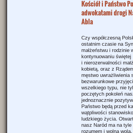
Kościół i Państwo Po
adwokatami drogi Na
Abla
Czy współczesną Polsk
ostatnim czasie na S
małżeństwu i rodzinie 
kontynuowaniu świętej 
i nierozerwalności ma
kobietą, oraz z Rządem
męstwo uwrażliwienia 
bezwarunkowe przyjęci
wszelkiego typu, nie t
poczętych pokoleń nas
jednoznacznie pozytyw
Państwo będą przed ka
wątpliwości stanowisk
ludzkiego życia. Otwar
nasz Naród ma na tyle 
rozumem i wolną wolą,