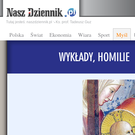
Tutaj jesteś:
naszdziennik.pl
Ks. prof. Tadeusz Guz
Polska
Świat
Ekonomia
Wiara
Sport
Myśl