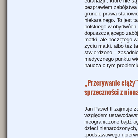
eutanazji”, które nie 
bezprawiem zabójstwa 
gruncie prawa stanowio
niekaralnego. To jest 
polskiego w obydwóch ob
dopuszczającego zabój
matki, ale poczętego w
życiu matki, albo też t
stwierdzono – zasadnic
medycznego punktu wid
naucza o tym problemi
„Przerywanie ciąży”
sprzeczności z nie
Jan Paweł II zajmuje 
względem ustawodaws
nieograniczone bądź og
dzieci nienarodzonych,
„podstawowego i pierw