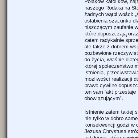
Polaków katolików, naj
naszego Rodaka na Stol
żadnych wątpliwości: 
osłabienia szacunku dl
niszczącym zaufanie w
które dopuszczają oraz
zatem radykalnie sprze
ale także z dobrem wsp
pozbawione rzeczywist
do życia, właśnie dlat
której społeczeństwo m
istnienia, przeciwstaw
możliwości realizacji 
prawo cywilne dopuszc
ten sam fakt przestaj
obowiązującym”.
Istnienie zatem takiej
nie tylko w dobro same
konsekwencji godzi w 
Jezusa Chrystusa stró
ludzkiego, który powi