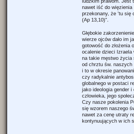
ludzkim prawom. Jest t
nawet iść do więzienia
przekonany, że ’tu się 
(Ap 13,10)”.
Głębokie zakorzenienie
wierze ojców dało im j
gotowość do złożenia o
ocalenie dzieci Izraela
na takie męstwo życia 
od chrztu św. naszych
i to w okresie panowan
czy radykalnie antybo
globalnego w postaci re
jako ideologia gender i
człowieka, jego społe
Czy nasze pokolenia Po
się wzorem naszego św
nawet za cenę utraty 
kontynuujących w ich 