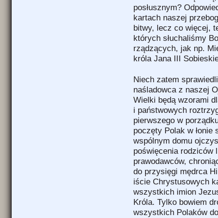
posłusznym? Odpowied
kartach naszej przeboga
bitwy, lecz co więcej,
których słuchaliśmy B
rządzących, jak np. Mi
króla Jana III Sobieski
Niech zatem sprawiedliw
naśladowca z naszej Oj
Wielki będą wzorami d
i państwowych roztrzy
pierwszego w porządku
poczęty Polak w łonie 
wspólnym domu ojczyst
poświęcenia rodziców 
prawodawców, chroniąc
do przysięgi mędrca Hip
iście Chrystusowych ka
wszystkich imion Jezus
Króla. Tylko bowiem dr
wszystkich Polaków do