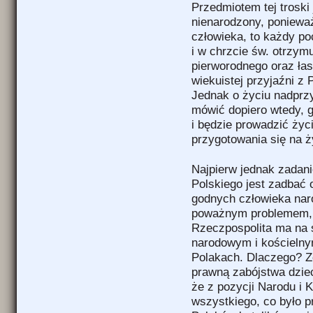
Przedmiotem tej troski
nienarodzony, poniewa
człowieka, to każdy p
i w chrzcie św. otrzym
pierworodnego oraz łas
wiekuistej przyjaźni z
Jednak o życiu nadprz
mówić dopiero wtedy, g
i będzie prowadzić życ
przygotowania się na ż
Najpierw jednak zadani
Polskiego jest zadbać
godnych człowieka naro
poważnym problemem, 
Rzeczpospolita ma na 
narodowym i kościelny
Polakach. Dlaczego? Z
prawną zabójstwa dziec
że z pozycji Narodu i 
wszystkiego, co było p