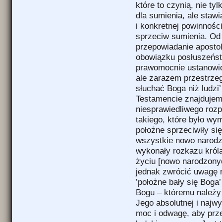
które to czynią, nie t
dla sumienia, ale staw
i konkretnej powinnośc
sprzeciw sumienia. Od
przepowiadanie apostol
obowiązku posłuszeńs
prawomocnie ustanowion
ale zarazem przestrzeg
słuchać Boga niż ludzi
Testamencie znajduje
niesprawiedliwego rozp
takiego, które było wy
położne sprzeciwiły się
wszystkie nowo narodzo
wykonały rozkazu króla
życiu [nowo narodzonyc
jednak zwrócić uwagę n
’położne bały się Boga
Bogu – któremu należy 
Jego absolutnej i najw
moc i odwagę, aby prz