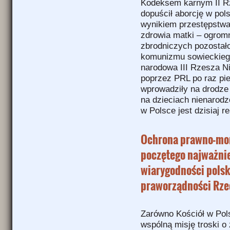
Kodeksem karnym II Rz
dopuścił aborcję w pols
wynikiem przestępstwa l
zdrowia matki – ogromn
zbrodniczych pozostało
komunizmu sowieckiego
narodowa III Rzesza N
poprzez PRL po raz pie
wprowadziły na drodze 
na dzieciach nienarod
w Polsce jest dzisiaj r
Ochrona prawno-mor
poczętego najważni
wiarygodności polsk
praworządności Rze
Zarówno Kościół w Pols
wspólną misję troski o