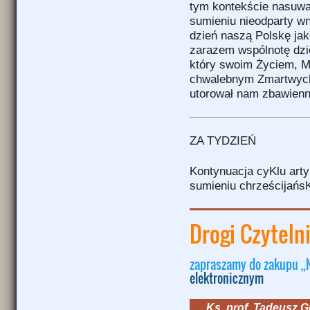
tym kontekście nasuwa
sumieniu nieodparty wn
dzień naszą Polskę jako
zarazem wspólnotę dzie
który swoim Życiem, M
chwalebnym Zmartwych
utorował nam zbawienn
ZA TYDZIEŃ
Kontynuacja cyKlu arty
sumieniu chrześcijańsK
Drogi Czyteln
zapraszamy do zakupu „
elektronicznym
Ks. prof. Tadeusz 