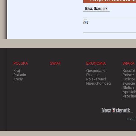
POLSKA
ŚWIAT
EKONOMIA
WIARA
Kraj
Gospodarka
Kościół
Polonia
Finanse
Polsce
Kresy
Polska wieś
Kościół
Nieruchomości
świecie
Stolica
Apostol
Prześla
© 2021