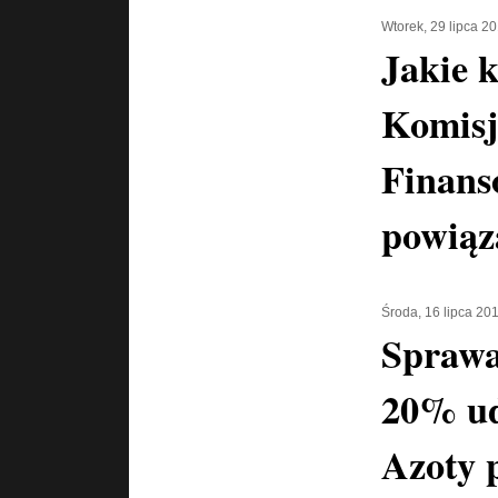
Wtorek, 29 lipca 2
Jakie 
Komisj
Finans
powiąz
Środa, 16 lipca 20
Sprawa
20% ud
Azoty p