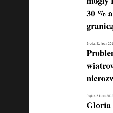
mogły 
30 % a
granic
Środa, 31 lipca 20
Proble
wiatro
nieroz
Piątek, 5 lipca 201
Gloria 