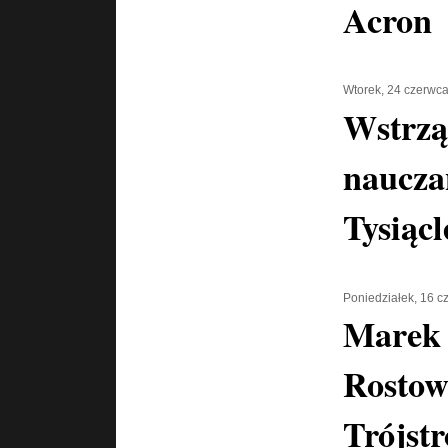
Acron
Wtorek, 24 czerwc
Wstrzą
naucza
Tysiącl
Poniedziałek, 16 
Marek 
Rostow
Trójst