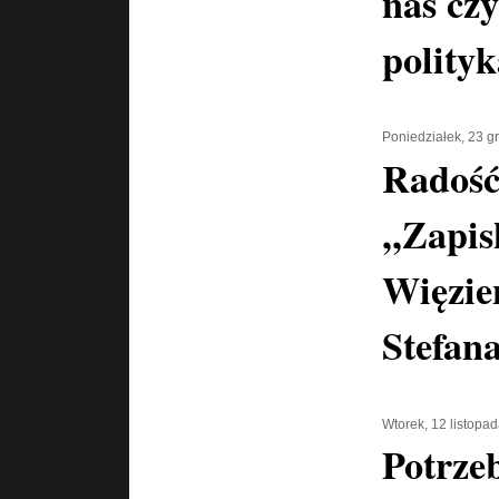
nas cz
polityk
Poniedziałek, 23 g
Radość
,,Zapi
Więzie
Stefan
Wtorek, 12 listopa
Potrze