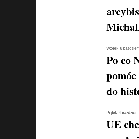
arcybi
Michal
Wtorek, 8 paździer
Po co 
pomóc 
do hist
Piątek, 4 paździer
UE chc