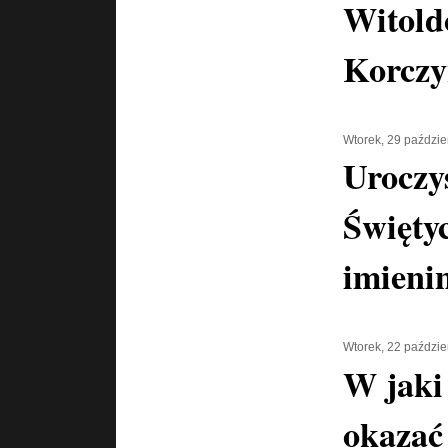
Witol
Korczy
Wtorek, 29 paździe
Uroczy
Święty
imieni
Wtorek, 22 paździe
W jaki
okazać 