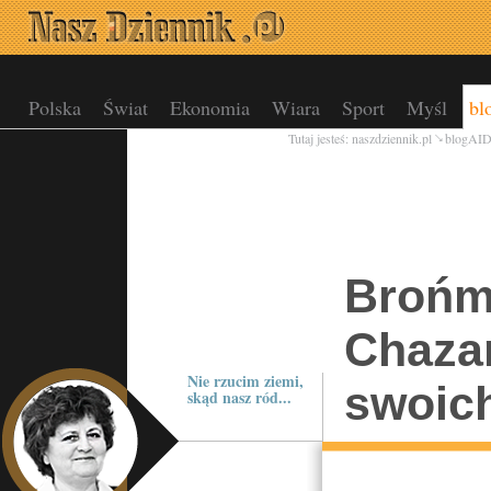
Polska
Świat
Ekonomia
Wiara
Sport
Myśl
bl
Tutaj jesteś:
naszdziennik.pl
blogAI
Brońm
Chaza
Nie rzucim ziemi,
swoic
skąd nasz ród...