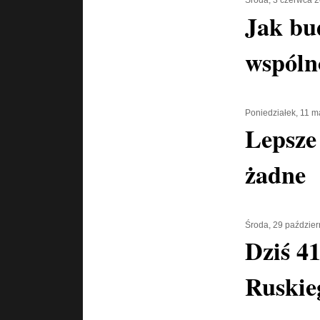
Środa, 3 czerwca 
Jak bu
wspóln
Poniedziałek, 11 m
Lepsze
żadne
Środa, 29 paździer
Dziś 4
Ruskie