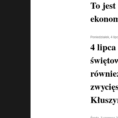
To jest
ekonom
Poniedziałek, 4 li
4 lipc
święto
również
zwycię
Kłuszy