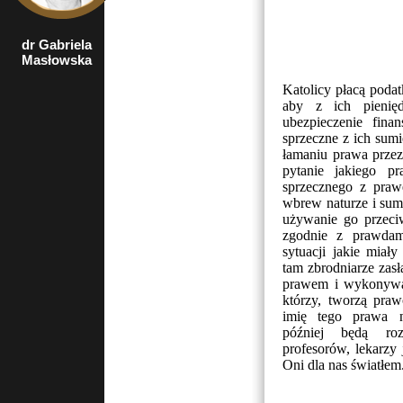
dr Gabriela
poseł na Sejm
Masłowska
RP, Członek
Komisji
Finansów
Katolicy płacą podat
Publicznych
aby z ich pienię
ubezpieczenie fina
sprzeczne z ich sum
łamaniu prawa przez
pytanie jakiego p
sprzecznego z pra
wbrew naturze i sumi
używanie go przec
zgodnie z prawdam
sytuacji jakie miał
tam zbrodniarze zasł
prawem i wykonywan
którzy, tworzą pr
imię tego prawa n
później będą roz
profesorów, lekarzy
Oni dla nas światłem