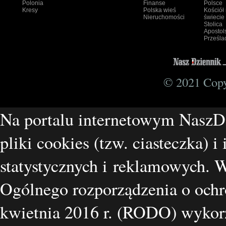
Polonia
Finanse
Polsce
Kresy
Polska wieś
Kościół
Nieruchomości
świecie
Stolica
Apostol
Prześla
© 2021 Copyr
Na portalu internetowym NaszD
pliki cookies (tzw. ciasteczka) i
statystycznych i reklamowych.
Ogólnego rozporządzenia o ochr
kwietnia 2016 r. (RODO) wykorz