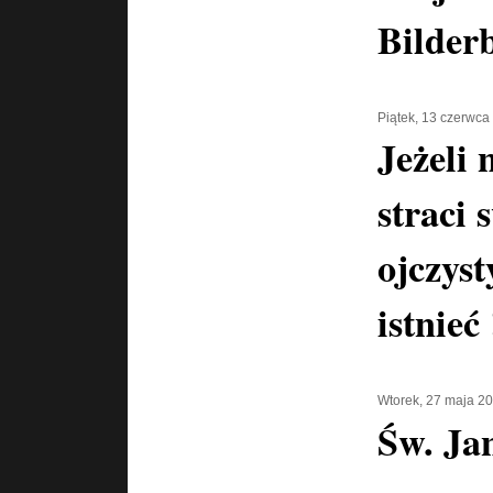
Bilder
Piątek, 13 czerwca
Jeżeli 
straci 
ojczyst
istnieć 
Wtorek, 27 maja 2
Św. Jan