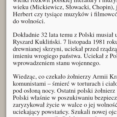
wieku (Mickiewicz, Słowacki, Chopin), 
Herbert czy tysiące muzyków i filmowcó
do wolności.
Dokładnie 32 lata temu z Polski musiał
Ryszard Kukliński. 7 listopada 1981 rok
drewnianej skrzyni, uciekał przed rząd
imieniu wrogiego państwa. Uciekał z Pol
wprowadzeniem stanu wojennego.
Wiedząc, co czekało żołnierzy Armii Kr
komunistami – śmierć w torturach i ciał
pod osłoną nocy. Ostatni polski żołnierz 
Polski właśnie w poszukiwaniu bezpiecz
zaryzykował życie w walce o jej wolnoś
uciekający powstańcy. Szukali nowej ojc