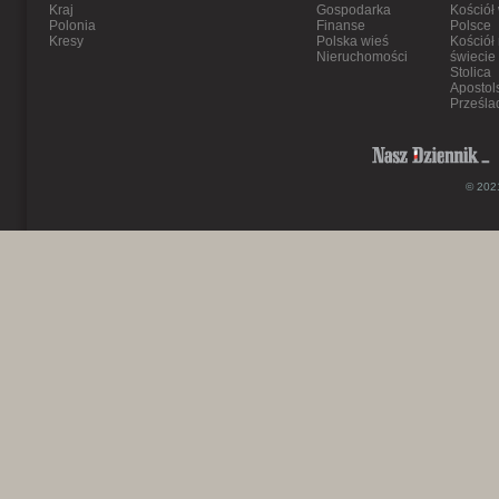
Kraj
Gospodarka
Kościół
Polonia
Finanse
Polsce
Kresy
Polska wieś
Kościół
Nieruchomości
świecie
Stolica
Apostol
Prześla
© 2021