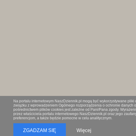
Na portalu internetowym NaszDziennik.pl mogą być wykorzystywane pliki co
związku z wprowadzeniem Ogólnego rozporządzenia o ochronie danych os
pośrednictwem plików cookies jest zależne od Pani/Pana zgody. Wyrażeni
przez właściciela portalu internetowego NaszDziennik.pl oraz jego zauf
preferencjom, a także będzie pomocne w celu analitycznym.
ZGADZAM SIĘ
Więcej