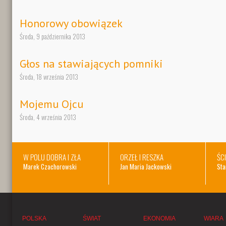
Honorowy obowiązek
Środa, 9 października 2013
Głos na stawiających pomniki
Środa, 18 września 2013
Mojemu Ojcu
Środa, 4 września 2013
W POLU DOBRA I ZŁA
ORZEŁ I RESZKA
ŚC
Marek Czachorowski
Jan Maria Jackowski
Sta
POLSKA
ŚWIAT
EKONOMIA
WIARA