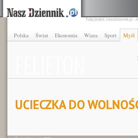
Tutaj jesteś:
naszdziennik.pl
Polska
Świat
Ekonomia
Wiara
Sport
Myśl
FELIETON
UCIECZKA DO WOLNOŚ