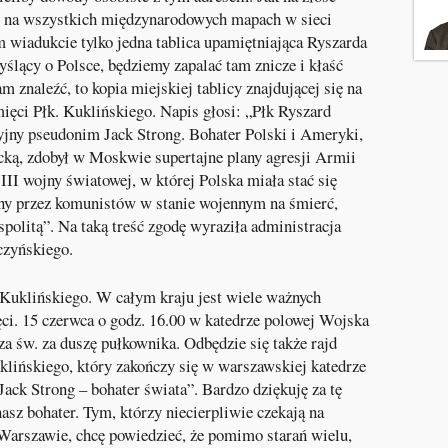
st na wszystkich międzynarodowych mapach w sieci
ym wiadukcie tylko jedna tablica upamiętniająca Ryszarda
yślący o Polsce, będziemy zapalać tam znicze i kłaść
am znaleźć, to kopia miejskiej tablicy znajdującej się na
ięci Płk. Kuklińskiego. Napis głosi: „Płk Ryszard
jny pseudonim Jack Strong. Bohater Polski i Ameryki,
ą, zdobył w Moskwie supertajne plany agresji Armii
II wojny światowej, w której Polska miała stać się
y przez komunistów w stanie wojennym na śmierć,
politą”. Na taką treść zgodę wyraziła administracja
czyńskiego.
a Kuklińskiego. W całym kraju jest wiele ważnych
ci. 15 czerwca o godz. 16.00 w katedrze polowej Wojska
a św. za duszę pułkownika. Odbędzie się także rajd
lińskiego, który zakończy się w warszawskiej katedrze
Jack Strong – bohater świata”. Bardzo dziękuję za tę
 nasz bohater. Tym, którzy niecierpliwie czekają na
arszawie, chcę powiedzieć, że pomimo starań wielu,