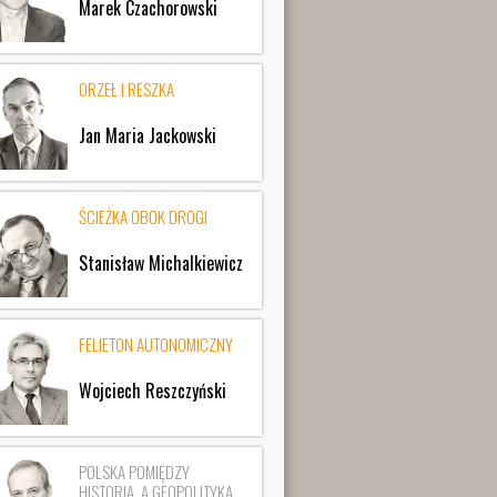
Marek Czachorowski
ORZEŁ I RESZKA
Jan Maria Jackowski
ŚCIEŻKA OBOK DROGI
Stanisław Michalkiewicz
FELIETON AUTONOMICZNY
Wojciech Reszczyński
POLSKA POMIĘDZY
HISTORIĄ, A GEOPOLITYKĄ