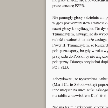
przez cenzurę PZPR.
Nie pomogły głosy z dzielnic ani 
w głos postkomunistów i wniosek o
nawet głosy koncyliacyjne. Do dys
Tłumaczyłem, nawiązując do wypow
radość z wolności to także zasługa
Paweł II. Tłumaczyłem, że Ryszard 
polityczne spory, bo gdy w roku w
przyjazdu do Polski, by nie angażo
polityczny. Dlatego przyjechał dop
PO i SLD.
Zdecydowali, że Ryszardowi Kukli
(Marii Curie-Skłodowskiej) poprze
inne miejsce na ulicę Kuklińskieg
ma tablic z nazwiskiem Kukliński.
Nie ma też mieszkańców, którzy mi