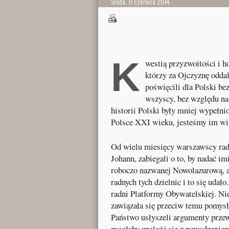
Środa, 11 czerwca 2014
K
westią przyzwoitości i h
którzy za Ojczyznę oddali
poświęcili dla Polski bez
wszyscy, bez względu na
historii Polski były mniej wypełnio
Polsce XXI wieku, jesteśmy im win
Od wielu miesięcy warszawscy radn
Johann, zabiegali o to, by nadać i
roboczo nazwanej Nowolazurową, a 
radnych tych dzielnic i to się udał
radni Platformy Obywatelskiej. Nie
zawiązała się przeciw temu pomysł
Państwo usłyszeli argumenty prz
mogłaby znaleźć się z powodzeni