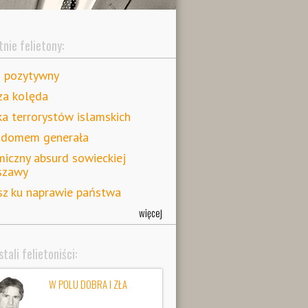
nie felietony:
s pozytywny
za kolęda
ka terrorystów islamskich
 domem generała
iczny absurd sowieckiej
szawy
z ku naprawie państwa
więcej
tali felietoniści:
W POLU DOBRA I ZŁA