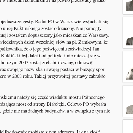
pojednawcze gesty. Radni PO w Warszawie wsłuchali się
 ulicę Kuklińskiego został odrzucony. Nie pomogły
kusji zostałem dopuszczony jako mieszkaniec Warszawy.
iedzianych dzień wcześniej słów na pl. Zamkowym, że
 pułkownika, że o jego poświęceniu zaświadczył Jan
Kukliński był daleki od polityki i nie mieszał się w
yborczym 2007 został zrehabilitowany, odmówił
wać swojego nazwiska i swojej postaci w bieżący spór
iero w 2008 roku. Takiej przyzwoitej postawy zabrakło
ńskiemu należy się część wiaduktu mostu Północnego
dzająca most od strony Białołęki. Celowo PO wybrała
o, gdzie nie ma żadnych budynków, a w związku z tym nie
eliby dowody osobiste z tym adresem. Jak na złość