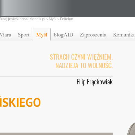
Tutaj jesteś:
naszdziennik.pl
Myśl
Felieton
Wiara
Sport
Myśl
blogAID
Zaproszenia
Komunika
STRACH CZYNI WIĘŹNIEM.
NADZIEJA TO WOLNOŚĆ.
Filip Frąckowiak
ŃSKIEGO