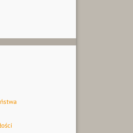
aństwa
łości