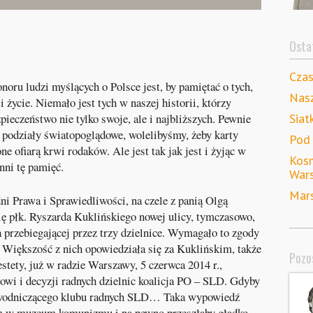
Ostat
Cza
onoru ludzi myślących o Polsce jest, by pamiętać o tych,
Nas
 życie. Niemało jest tych w naszej historii, którzy
Siat
pieczeństwo nie tylko swoje, ale i najbliższych. Pewnie
 podziały światopoglądowe, wolelibyśmy, żeby karty
Pod
ne ofiarą krwi rodaków. Ale jest tak jak jest i żyjąc w
Kosm
ni tę pamięć.
War
Mars
i Prawa i Sprawiedliwości, na czele z panią Olgą
mię płk. Ryszarda Kuklińskiego nowej ulicy, tymczasowo,
przebiegającej przez trzy dzielnice. Wymagało to zgody
o. Większość z nich opowiedziała się za Kuklińskim, także
Pozos
stety, już w radzie Warszawy, 5 czerwca 2014 r.,
owi i decyzji radnych dzielnic koalicja PO – SLD. Gdyby
ewodniczącego klubu radnych SLD… Taka wypowiedź
em w muzeum komunizmu i na pewno przeszłaby gładko