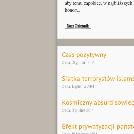
aby temu zapobiec, w najbliższych 
honoru.
Czas pozytywny
Środa, 31 grudnia 2014
Siatka terrorystów islam
Środa, 17 grudnia 2014
Kosmiczny absurd sowiec
Środa, 3 grudnia 2014
Efekt prywatyzacji pańs