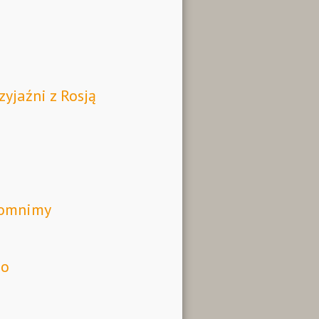
zyjaźni z Rosją
pomnimy
go