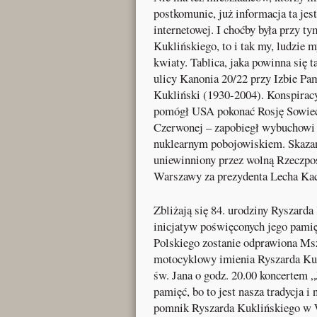
postkomunie, już informacja ta je
internetowej. I choćby była przy t
Kuklińskiego, to i tak my, ludzie m
kwiaty. Tablica, jaka powinna się t
ulicy Kanonia 20/22 przy Izbie Pam
Kukliński (1930-2004). Konspiracy
pomógł USA pokonać Rosję Sowieck
Czerwonej – zapobiegł wybuchowi I
nuklearnym pobojowiskiem. Skazan
uniewinniony przez wolną Rzeczpos
Warszawy za prezydenta Lecha Ka
Zbliżają się 84. urodziny Ryszard
inicjatyw poświęconych jego pamię
Polskiego zostanie odprawiona Msz
motocyklowy imienia Ryszarda Kuk
św. Jana o godz. 20.00 koncertem „
pamięć, bo to jest nasza tradycja i
pomnik Ryszarda Kuklińskiego w W