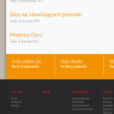
Środa, 9 października 2013
Głos na stawiających pomniki
Środa, 18 września 2013
Mojemu Ojcu
Środa, 4 września 2013
W POLU DOBRA I ZŁA
ORZEŁ I RESZKA
ŚC
Marek Czachorowski
Jan Maria Jackowski
Sta
POLSKA
ŚWIAT
EKONOMIA
WIARA
Kraj
Gospodarka
Kościół
Polonia
Finanse
Polsce
Kresy
Polska wieś
Kościół
Nieruchomości
świecie
Stolica