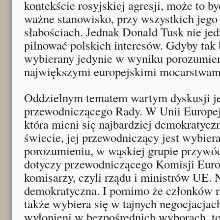
kontekście rosyjskiej agresji, może to b
ważne stanowisko, przy wszystkich jego 
słabościach. Jednak Donald Tusk nie jed
pilnować polskich interesów. Gdyby tak b
wybierany jedynie w wyniku porozumie
największymi europejskimi mocarstwam
Oddzielnym tematem wartym dyskusji j
przewodniczącego Rady. W Unii Europejsk
która mieni się najbardziej demokratyc
świecie, jej przewodniczący jest wybier
porozumieniu, w wąskiej grupie przywó
dotyczy przewodniczącego Komisji Europe
komisarzy, czyli rządu i ministrów UE. N
demokratyczna. I pomimo że członków 
także wybiera się w tajnych negocjacjac
wyłonieni w bezpośrednich wyborach, to