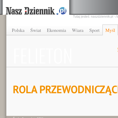
Tutaj jesteś:
naszdziennik.pl
Polska
Świat
Ekonomia
Wiara
Sport
Myśl
FELIETON
ROLA PRZEWODNICZĄ