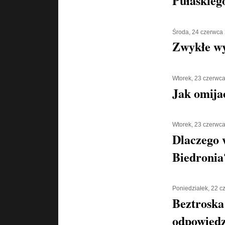
Pułaskiego
Środa, 24 czerwca
Zwykłe w
Wtorek, 23 czerwc
Jak omija
Wtorek, 23 czerwc
Dlaczego 
Biedronia
Poniedziałek, 22 
Beztroska
odpowiedz