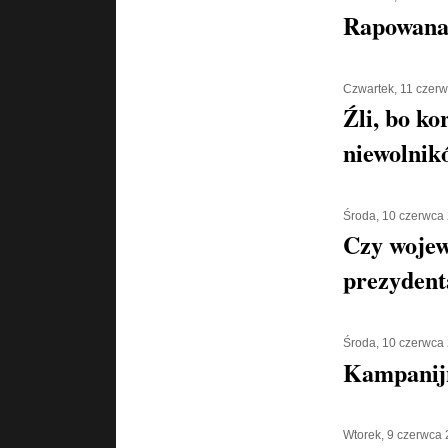
Rapowana
Czwartek, 11 czer
Źli, bo ko
niewolnik
Środa, 10 czerwca
Czy wojew
prezyden
Środa, 10 czerwca
Kampanijn
Wtorek, 9 czerwca