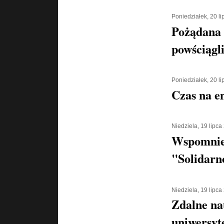
Poniedziałek, 20 l
Pożądana
powściągl
Poniedziałek, 20 l
Czas na e
Niedziela, 19 lipca
Wspomnien
"Solidarn
Niedziela, 19 lipca
Zdalne na
uniwersyt