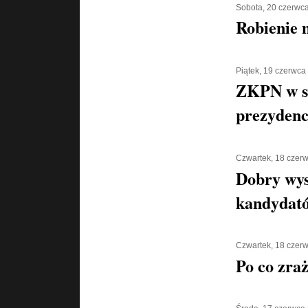
Sobota, 20 czerwc
Robienie 
Piątek, 19 czerwca
ZKPN w s
prezydenc
Czwartek, 18 czer
Dobry wys
kandydat
Czwartek, 18 czer
Po co zra