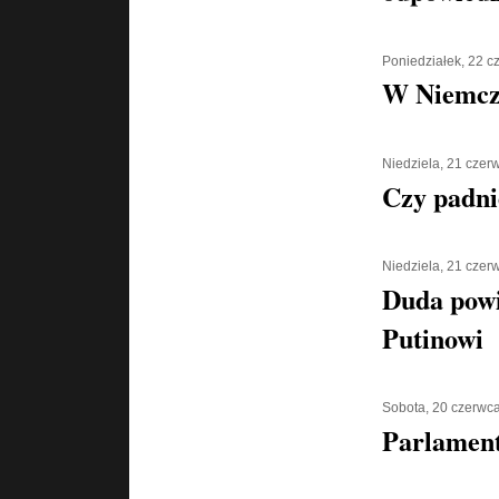
Poniedziałek, 22 
W Niemcz
Niedziela, 21 czer
Czy padni
Niedziela, 21 czer
Duda powi
Putinowi
Sobota, 20 czerwc
Parlament