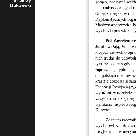
dr Jerzy
rzecznik
gorąco, ponieważ wykła
Bukowski
Porozumienia
tam ambasador tego kra
Organizacji
Odbędzie się on w rama
Kombatanckich i
Dyplomatycznych orga
Niepodległościowych
w Krakowie
Międzynarodowych i P
wykładzie przewidziany
Pod Wawelem zawrzał
Jedni uważają, że uniwe
których nie wolno ogran
nich trudne do udowodn
tym, że podczas gdy na
zaprasza się dyplomatę
dla polskich mediów, iż
kraj nie dozbraja separ
Federacji Rosyjskiej z
wyrażoną w uczciwie p
wszystko, co dzieje się
wynikiem inspirowaneg
Kijowie.
Zdaniem rzecznika U
wykładowi Andriejewa 
rosyjskiej , a w meryto