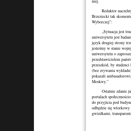
niej.
Redaktor naczelny „
Brzeziecki tak skoment
Wyborczej”:
„Sytuacja jest trudn
uniwersytetu jest bada
język drugiej strony tr
jesteśmy w stanie wojn
uniwersytetu o zaprosze
przedstawicielem państ
przeszkód, by studenci
(bez zrywania wykładu)
pokazali ambasadorowi,
Moskwy.”
Ostatnie zdanie już 
portalach społecznościo
do przyjścia pod budy
odbędzie się wtorkowy
gwizdkami, transparenta