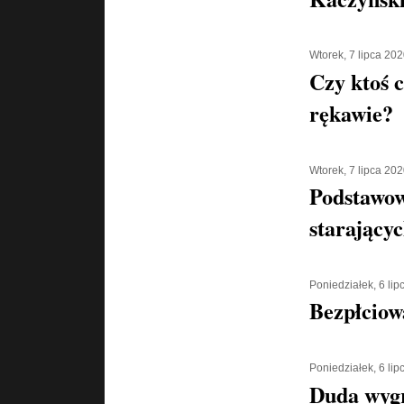
Wtorek, 7 lipca 20
Czy ktoś 
rękawie?
Wtorek, 7 lipca 20
Podstawow
starającyc
Poniedziałek, 6 li
Bezpłciow
Poniedziałek, 6 li
Duda wyg