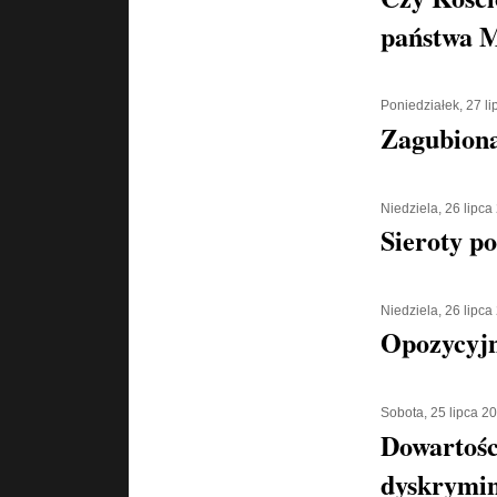
państwa 
Poniedziałek, 27 l
Zagubiona
Niedziela, 26 lipca
Sieroty p
Niedziela, 26 lipca
Opozycyjn
Sobota, 25 lipca 2
Dowartośc
dyskrymin