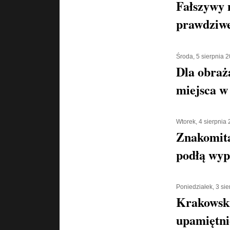
Fałszywy 
prawdziwe
Środa, 5 sierpnia 
Dla obraż
miejsca w 
Wtorek, 4 sierpnia
Znakomita
podłą wyp
Poniedziałek, 3 si
Krakowski
upamiętni