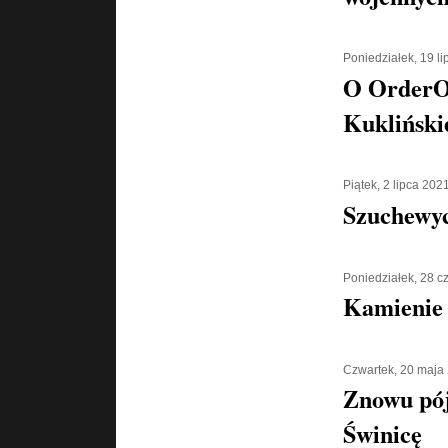
Poniedziałek, 19 l
O OrderOr
Kukliński
Piątek, 2 lipca 202
Szuchewyc
Poniedziałek, 28 
Kamienie 
Czwartek, 20 maja
Znowu pó
Świnicę