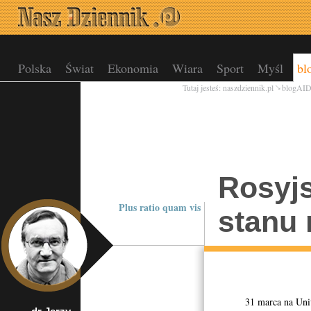
Polska
Świat
Ekonomia
Wiara
Sport
Myśl
bl
Tutaj jesteś:
naszdziennik.pl
blogAI
Rosyjs
Plus ratio quam vis
stanu 
31 marca na Uniwers