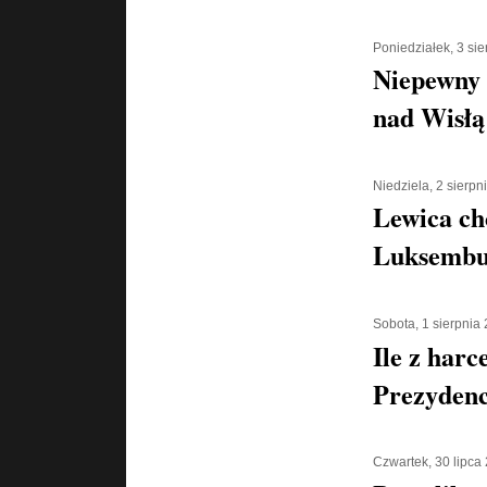
Poniedziałek, 3 si
Niepewny 
nad Wisłą
Niedziela, 2 sierpn
Lewica ch
Luksembu
Sobota, 1 sierpnia
Ile z harc
Prezyden
Czwartek, 30 lipca