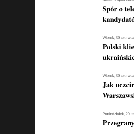
Spór o tel
kandydató
Wtorek, 30 czerwc
Polski kli
ukraiński
Wtorek, 30 czerwc
Jak uczci
Warszaws
Poniedziałek, 29 
Przegran