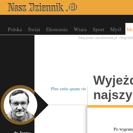
Polska
Świat
Ekonomia
Wiara
Sport
Myśl
bl
Tutaj jesteś:
naszdziennik.pl
blogAI
Wyjeżd
Plus ratio quam vis
najszy
Po wygranych prz