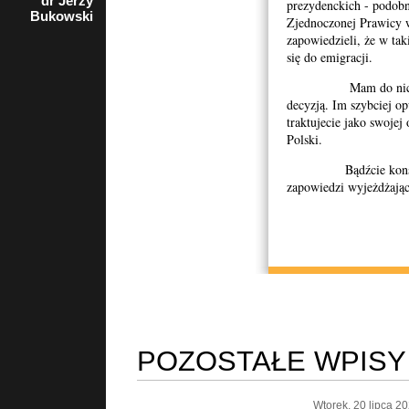
dr Jerzy
rzecznik
prezydenckich - podobn
Bukowski
Porozumienia
Zjednoczonej Prawicy w
Organizacji
zapowiedzieli, że w tak
Kombatanckich i
się do emigracji.
Niepodległościowych
w Krakowie
Mam do nich gorąc
decyzją. Im szybciej op
traktujecie jako swojej 
Polski.
Bądźcie konsekwent
zapowiedzi wyjeżdżając 
POZOSTAŁE WPISY
Wtorek, 20 lipca 2