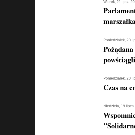
Wtorek, 21 lipca 2
Parlament
marszałka
Poniedziałek, 20 l
Pożądana
powściągl
Poniedziałek, 20 l
Czas na e
Niedziela, 19 lipca
Wspomnien
"Solidarn