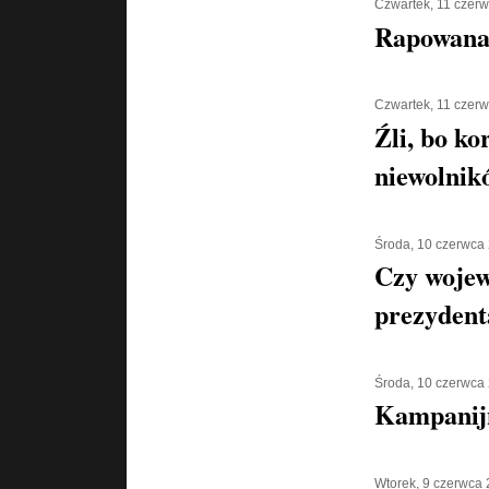
Czwartek, 11 czer
Rapowana
Czwartek, 11 czer
Źli, bo ko
niewolnik
Środa, 10 czerwca
Czy wojew
prezyden
Środa, 10 czerwca
Kampanijn
Wtorek, 9 czerwca