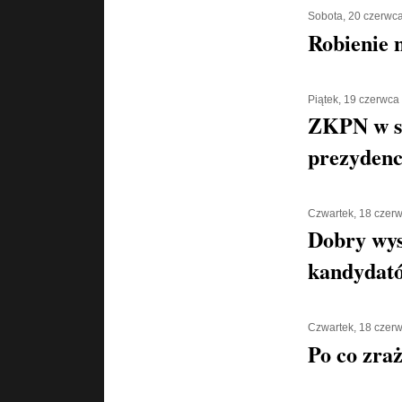
Sobota, 20 czerwc
Robienie 
Piątek, 19 czerwca
ZKPN w s
prezydenc
Czwartek, 18 czer
Dobry wys
kandydat
Czwartek, 18 czer
Po co zra