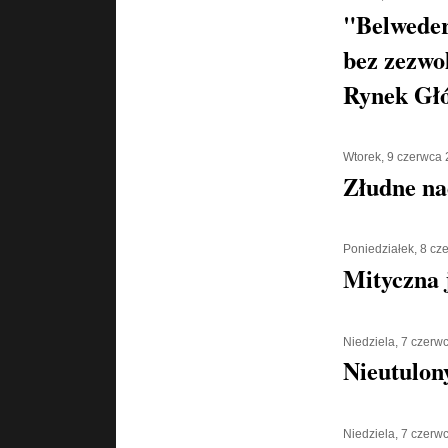
"Belweder
bez zezwo
Rynek Gł
Wtorek, 9 czerwca
Złudne na
Poniedziałek, 8 cz
Mityczna 
Niedziela, 7 czerw
Nieutulony
Niedziela, 7 czerw