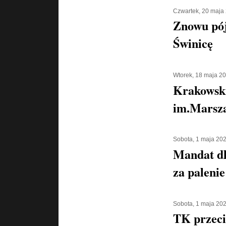
Czwartek, 20 maja
Znowu pó
Świnicę
Wtorek, 18 maja 2
Krakowsk
im.Marsza
Sobota, 1 maja 20
Mandat d
za palenie
Sobota, 1 maja 20
TK przeci