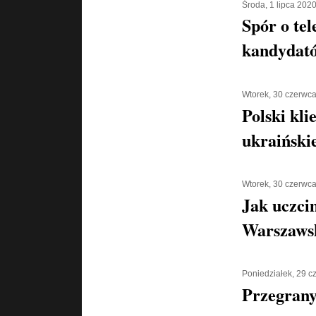
Środa, 1 lipca 202
Spór o tel
kandydató
Wtorek, 30 czerwc
Polski kli
ukraiński
Wtorek, 30 czerwc
Jak uczci
Warszaws
Poniedziałek, 29 
Przegran