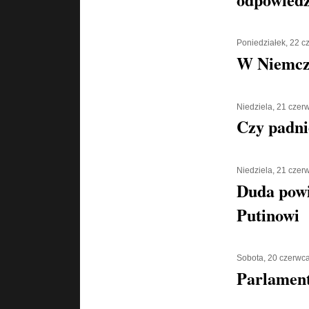
Poniedziałek, 22 
W Niemcz
Niedziela, 21 czer
Czy padni
Niedziela, 21 czer
Duda powi
Putinowi
Sobota, 20 czerwc
Parlament