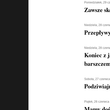
Poniedziałek, 29 
Zawsze sk
Niedziela, 28 czer
Przepływy
Niedziela, 28 czer
Koniec z 
barszcze
Sobota, 27 czerwc
Podziwiaj
Piątek, 26 czerwca
Mamy doś