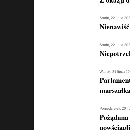
Środa, 22 lipca 20
Nienawiść
Środa, 22 lipca 20
Niepotrze
Wtorek, 21 lipca 2
Parlament
marszałka
Poniedziałek, 20 l
Pożądana
powściągl