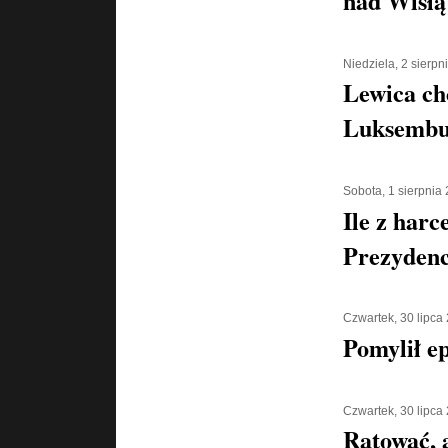
nad Wisłą
Niedziela, 2 sierpn
Lewica ch
Luksembu
Sobota, 1 sierpnia
Ile z harc
Prezyden
Czwartek, 30 lipca
Pomylił e
Czwartek, 30 lipca
Ratować, a