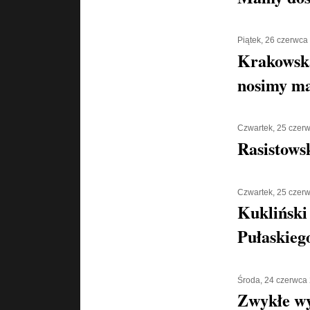
Piątek, 26 czerwca
Krakowska
nosimy ma
Czwartek, 25 czer
Rasistows
Czwartek, 25 czer
Kukliński
Pułaskiego
Środa, 24 czerwca
Zwykłe w