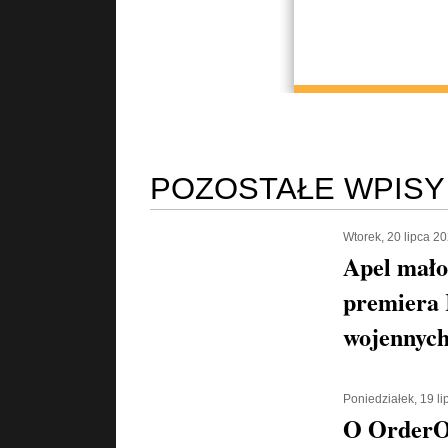
POZOSTAŁE WPISY
Wtorek, 20 lipca 2
Apel mało
premiera 
wojennych
Poniedziałek, 19 l
O OrderOr