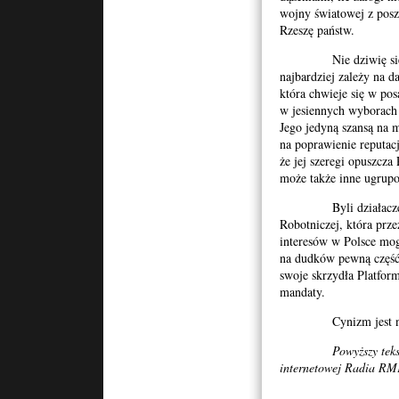
wojny światowej z pos
Rzeszę państw.
Nie dziwię się wię
najbardziej zależy na d
która chwieje się w po
w jesiennych wyborach 
Jego jedyną szansą na 
na poprawienie reputacj
że jej szeregi opuszcz
może także inne ugrup
Byli działacze Pols
Robotniczej, która prz
interesów w Polsce mo
na dudków pewną część
swoje skrzydła Platform
mandaty.
Cynizm jest nieodł
Powyższy teks
internetowej Radia R