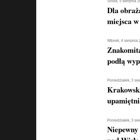
Środa, 5 sierpnia 
Dla obraż
miejsca w 
Wtorek, 4 sierpnia
Znakomita
podłą wyp
Poniedziałek, 3 si
Krakowski
upamiętni
Poniedziałek, 3 si
Niepewny 