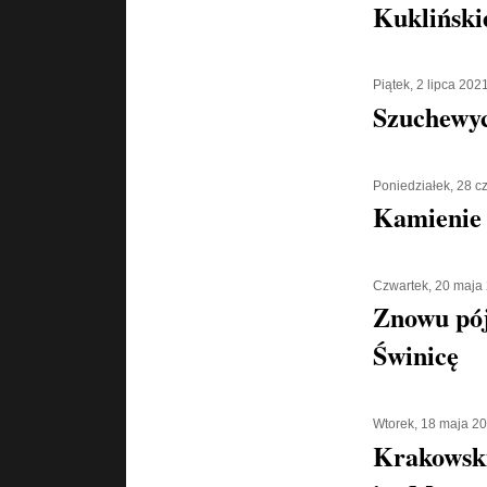
Kukliński
Piątek, 2 lipca 202
Szuchewyc
Poniedziałek, 28 
Kamienie 
Czwartek, 20 maja
Znowu pó
Świnicę
Wtorek, 18 maja 2
Krakowsk