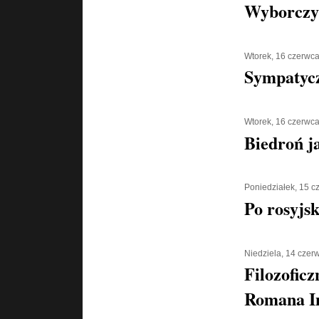
Wyborczy
Wtorek, 16 czerwc
Sympatycz
Wtorek, 16 czerwc
Biedroń j
Poniedziałek, 15 
Po rosyjs
Niedziela, 14 czer
Filozoficz
Romana I