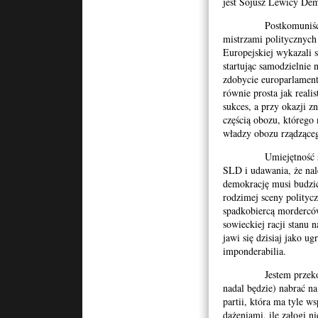
jest Sojusz Lewicy Dem
Kombatanckich i
Niepodległościowych
Postkomuniści kole
w Krakowie
mistrzami politycznych
Europejskiej wykazali s
startując samodzielnie 
zdobycie europarlament
równie prosta jak reali
sukces, a przy okazji z
częścią obozu, którego
władzy obozu rządzące
Umiejętność spryt
SLD i udawania, że nal
demokrację musi budzi
rodzimej sceny polityc
spadkobiercą mordercó
sowieckiej racji stan
jawi się dzisiaj jako 
imponderabilia.
Jestem przekonany,
nadal będzie) nabrać n
partii, która ma tyle 
dążeniami, ile załogi n