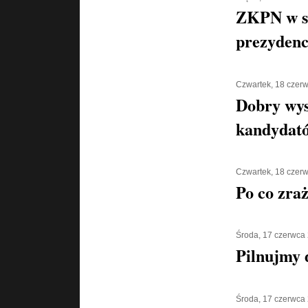
ZKPN w s
prezydenc
Czwartek, 18 czer
Dobry wys
kandydat
Czwartek, 18 czer
Po co zra
Środa, 17 czerwca
Pilnujmy d
Środa, 17 czerwca