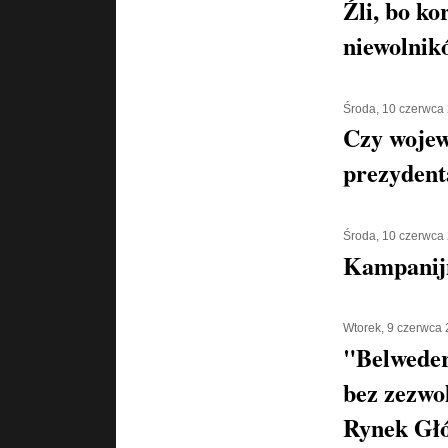
Źli, bo ko
niewolnik
Środa, 10 czerwca
Czy wojew
prezyden
Środa, 10 czerwca
Kampanijn
Wtorek, 9 czerwca
"Belweder
bez zezwo
Rynek Gł