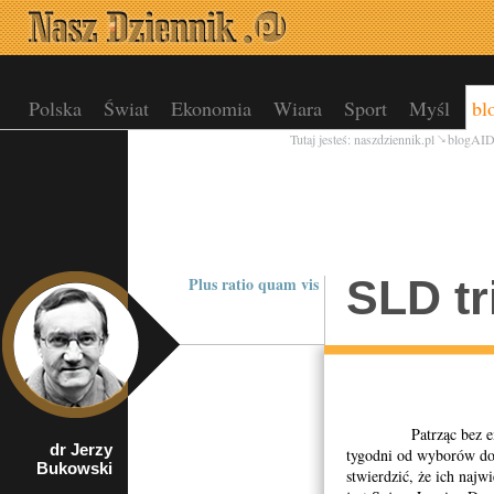
Polska
Świat
Ekonomia
Wiara
Sport
Myśl
bl
Tutaj jesteś:
naszdziennik.pl
blogAI
SLD tr
Plus ratio quam vis
Patrząc bez emocji
dr Jerzy
rzecznik
tygodni od wyborów do
Bukowski
Porozumienia
stwierdzić, że ich naj
Organizacji