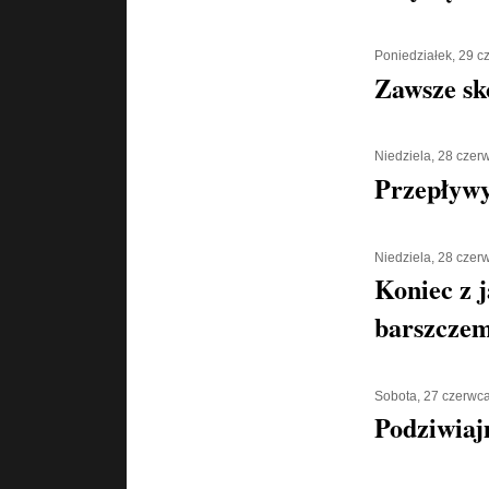
Poniedziałek, 29 
Zawsze sk
Niedziela, 28 czer
Przepływy
Niedziela, 28 czer
Koniec z 
barszcze
Sobota, 27 czerwc
Podziwiaj