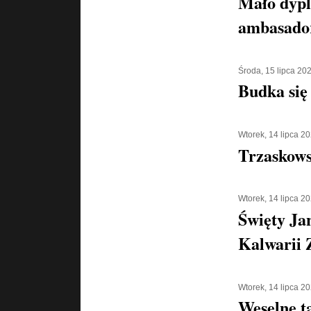
Mało dypl
ambasado
Środa, 15 lipca 20
Budka się
Wtorek, 14 lipca 2
Trzaskowsk
Wtorek, 14 lipca 2
Święty Ja
Kalwarii 
Wtorek, 14 lipca 2
Weselne t