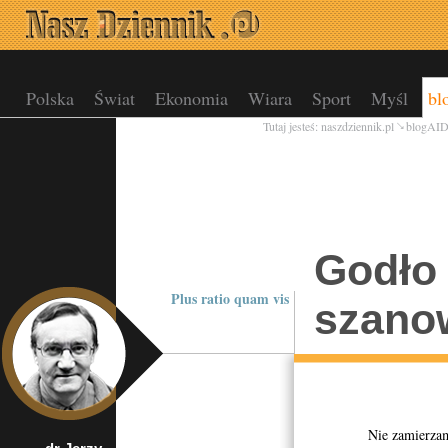
Polska
Świat
Ekonomia
Wiara
Sport
Myśl
bl
Tutaj jesteś:
naszdziennik.pl
blogAI
Godło 
Plus ratio quam vis
szano
Nie zamierzam po