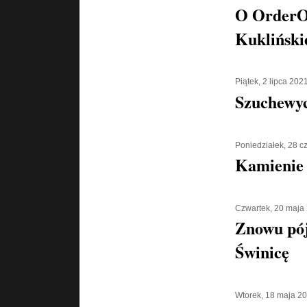
O OrderOr
Kukliński
Piątek, 2 lipca 202
Szuchewyc
Poniedziałek, 28 
Kamienie 
Czwartek, 20 maja
Znowu pó
Świnicę
Wtorek, 18 maja 2