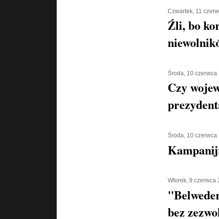
Czwartek, 11 czer
Źli, bo ko
niewolnik
Środa, 10 czerwca
Czy wojew
prezyden
Środa, 10 czerwca
Kampanijn
Wtorek, 9 czerwca
"Belweder
bez zezwo