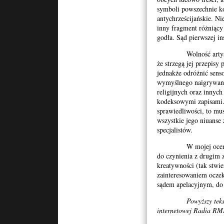
symboli powszechnie ko
antychrześcijańskie. Ni
inny fragment różniący
godła. Sąd pierwszej in
Wolność artystyczna
że strzegą jej przepisy 
jednakże odróżnić sen
wymyślnego naigrywania
religijnych oraz innyc
kodeksowymi zapisami. 
sprawiedliwości, to mu
wszystkie jego niuanse
specjalistów.
W mojej ocenie w 
do czynienia z drugim
kreatywności (tak stwier
zainteresowaniem oczek
sądem apelacyjnym, do 
Powyższy teks
internetowej Radia R