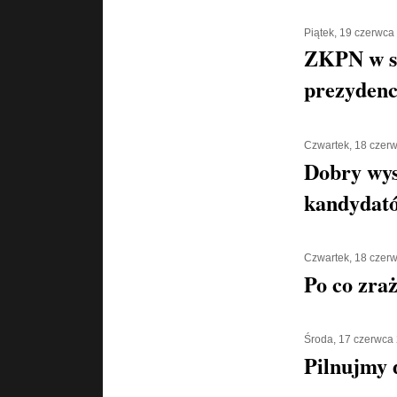
Piątek, 19 czerwca
ZKPN w s
prezydenc
Czwartek, 18 czer
Dobry wys
kandydat
Czwartek, 18 czer
Po co zra
Środa, 17 czerwca
Pilnujmy d