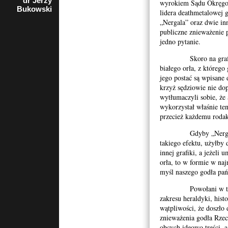
dr Jerzy
rzecznik
wyrokiem Sądu Okręgo
Bukowski
Porozumienia
lidera deathmetalowej
Organizacji
„Nergala” oraz dwie in
Kombatanckich i
publiczne znieważenie p
Niepodległościowych
w Krakowie
jedno pytanie.
Skoro na grafice pr
białego orła, z którego
jego postać są wpisane
krzyż sędziowie nie dop
wytłumaczyli sobie, że 
wykorzystał właśnie te
przecież każdemu roda
Gdyby „Nergalowi”
takiego efektu, użyłby
innej grafiki, a jeżeli 
orła, to w formie w na
myśl naszego godła pa
Powołani w toku pr
zakresu heraldyki, histo
wątpliwości, że doszło 
znieważenia godła Rzec
obcych ideowo treści, 