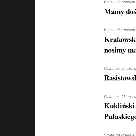
Piątek, 26 czerwca
Mamy doś
Piątek, 26 czerwca
Krakowska
nosimy ma
Czwartek, 25 czer
Rasistows
Czwartek, 25 czer
Kukliński
Pułaskiego
Środa, 24 czerwca