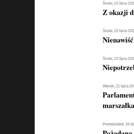
Środa, 22 lipca 20
Z okazji d
Środa, 22 lipca 20
Nienawiść
Środa, 22 lipca 20
Niepotrze
Wtorek, 21 lipca 2
Parlament
marszałka
Poniedziałek, 20 l
Pożądana