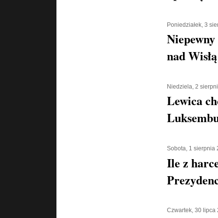
Poniedziałek, 3 si
Niepewny 
nad Wisłą
Niedziela, 2 sierpn
Lewica ch
Luksembu
Sobota, 1 sierpnia
Ile z harc
Prezyden
Czwartek, 30 lipca