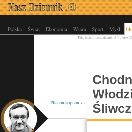
Polska
Świat
Ekonomia
Wiara
Sport
Myśl
bl
Tutaj jesteś:
naszdziennik.pl
blogAI
Chodni
Włodz
Plus ratio quam vis
Śliwc