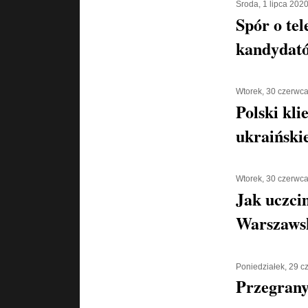
Środa, 1 lipca 202
Spór o tel
kandydató
Wtorek, 30 czerwc
Polski kli
ukraiński
Wtorek, 30 czerwc
Jak uczci
Warszaws
Poniedziałek, 29 
Przegran