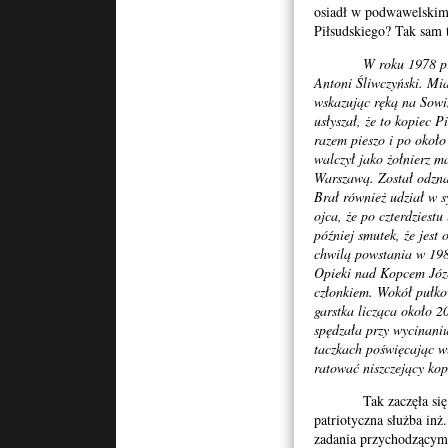
osiadł w podwawelskim 
Piłsudskiego? Tak sam t
W roku 1978 p
Antoni Śliwczyński. Mia
wskazując ręką na Sowi
usłyszał, że to kopiec P
razem pieszo i po około
walczył jako żołnierz m
Warszawą. Został odzna
Brał również udział w 
ojca, że po czterdziestu
później smutek, że jest 
chwilą powstania w 19
Opieki nad Kopcem Józe
członkiem. Wokół pułko
garstka licząca około 2
spędzała przy wycinaniu
taczkach poświęcając wł
ratować niszczejący kop
Tak zaczęła się nie
patriotyczna służba inż
zadania przychodzącym 