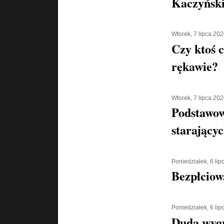
Kaczyńsk
Wtorek, 7 lipca 20
Czy ktoś 
rękawie?
Wtorek, 7 lipca 20
Podstawow
starającyc
Poniedziałek, 6 li
Bezpłciow
Poniedziałek, 6 li
Duda wyg