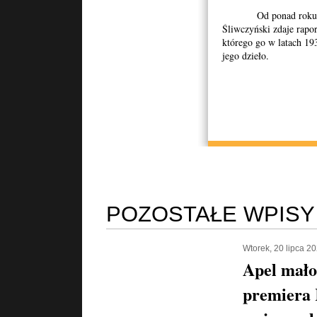
Od ponad roku mgr 
Śliwczyński zdaje rapo
którego go w latach 1
jego dzieło.
POZOSTAŁE WPISY
Wtorek, 20 lipca 2
Apel mało
premiera 