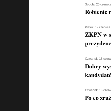
Sobota, 20 czerwc
Robienie 
Piątek, 19 czerwca
ZKPN w s
prezydenc
Czwartek, 18 czer
Dobry wys
kandydat
Czwartek, 18 czer
Po co zra