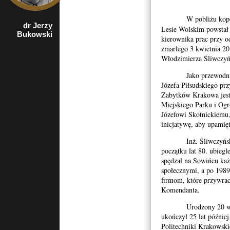
W pobliżu kop
dr Jerzy
rzecznik
Lesie Wolskim powstał 
Bukowski
Porozumienia
kierownika prac przy o
Organizacji
zmarłego 3 kwietnia 20
Kombatanckich i
Niepodległościowych
Włodzimierza Śliwczyń
w Krakowie
Jako przewodnicząc
Józefa Piłsudskiego pr
Zabytków Krakowa jest
Miejskiego Parku i Og
Józefowi Skotnickiemu, 
inicjatywę, aby upamię
Inż. Śliwczyński b
początku lat 80. ubieg
spędzał na Sowińcu każ
społecznymi, a po 198
firmom, które przywra
Komendanta.
Urodzony 20 wrześ
ukończył 25 lat później
Politechniki Krakowskie