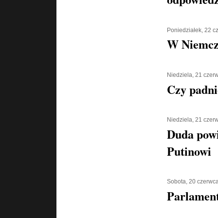
Poniedziałek, 22 
W Niemcz
Niedziela, 21 czer
Czy padni
Niedziela, 21 czer
Duda powi
Putinowi
Sobota, 20 czerwc
Parlament