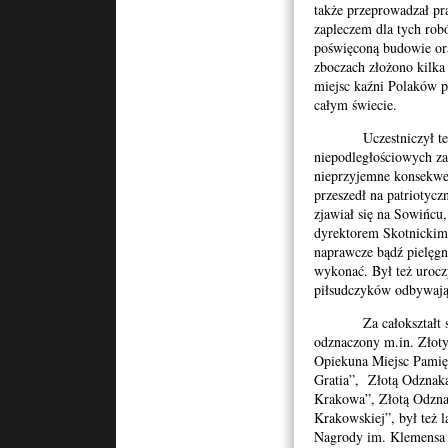
także przeprowadzał p
zapleczem dla tych rob
poświęconą budowie or
zboczach złożono kilka
miejsc kaźni Polaków p
całym świecie.
Uczestniczył też w 
niepodległościowych za
nieprzyjemne konsekwen
przeszedł na patriotycz
zjawiał się na Sowińc
dyrektorem Skotnickim n
naprawcze bądź pielęgn
wykonać. Był też uroc
piłsudczyków odbywają
Za całokształt swej 
odznaczony m.in. Zło
Opiekuna Miejsc Pamię
Gratia”, Złotą Odznaką
Krakowa”, Złotą Odzna
Krakowskiej”, był też
Nagrody im. Klemensa