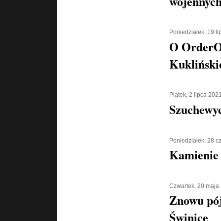
wojennych
Poniedziałek, 19 l
O OrderOr
Kukliński
Piątek, 2 lipca 202
Szuchewyc
Poniedziałek, 28 
Kamienie 
Czwartek, 20 maja
Znowu pó
Świnicę