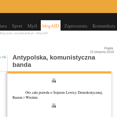
ara
Sport
Myśl
blogAID
Zaproszenia
Komunikaty
Tutaj jesteś:
naszdziennik.pl
blogAID
Piątek,
23 sierpnia 2019
Antypolska, komunistyczna
 vis
banda
Oto cała prawda o Sojuszu Lewicy Demokratycznej,
Razem i Wiośnie.