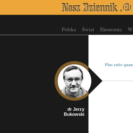
Polska
Świat
Ekonomia
Wi
Plus ratio quam
dr Jerzy
rzecznik
Bukowski
Porozumienia
Organizacji
Kombatanckich i
Niepodległościowych
w Krakowie