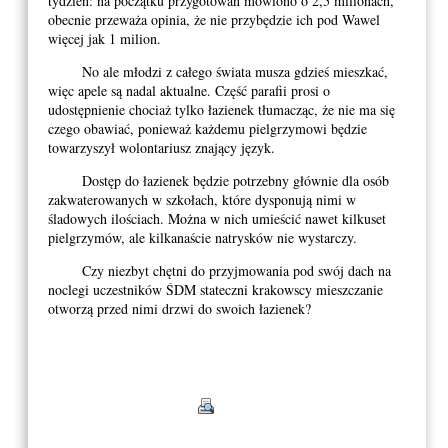
tydzień: na początku przygotowań mówiono o 2,5 milionach,
obecnie przeważa opinia, że nie przybędzie ich pod Wawel
więcej jak 1 milion.
No ale młodzi z całego świata musza gdzieś mieszkać,
więc apele są nadal aktualne. Część parafii prosi o
udostępnienie chociaż tylko łazienek tłumacząc, że nie ma się
czego obawiać, ponieważ każdemu pielgrzymowi będzie
towarzyszył wolontariusz znający język.
Dostęp do łazienek będzie potrzebny głównie dla osób
zakwaterowanych w szkołach, które dysponują nimi w
śladowych ilościach. Można w nich umieścić nawet kilkuset
pielgrzymów, ale kilkanaście natrysków nie wystarczy.
Czy niezbyt chętni do przyjmowania pod swój dach na
noclegi uczestników ŚDM stateczni krakowscy mieszczanie
otworzą przed nimi drzwi do swoich łazienek?