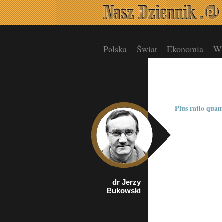
Polska
Świat
Ekonomia
Wi
Plus ratio quam
dr Jerzy
rzecznik
Bukowski
Porozumienia
Organizacji
Kombatanckich i
Niepodległościowych
w Krakowie