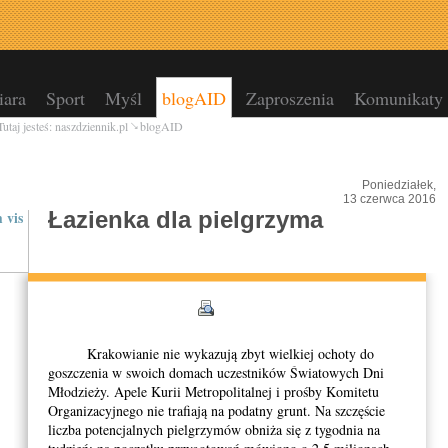
ara
Sport
Myśl
blogAID
Zaproszenia
Komunikaty
Tutaj jesteś:
naszdziennik.pl
blogAID
Poniedziałek,
13 czerwca 2016
Łazienka dla pielgrzyma
 vis
Krakowianie nie wykazują zbyt wielkiej ochoty do
goszczenia w swoich domach uczestników Światowych Dni
Młodzieży. Apele Kurii Metropolitalnej i prośby Komitetu
Organizacyjnego nie trafiają na podatny grunt. Na szczęście
liczba potencjalnych pielgrzymów obniża się z tygodnia na