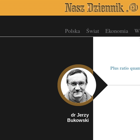
Polska
Świat
Ekonomia
Wi
Plus ratio quam
dr Jerzy
rzecznik
Bukowski
Porozumienia
Organizacji
Kombatanckich i
Niepodległościowych
w Krakowie