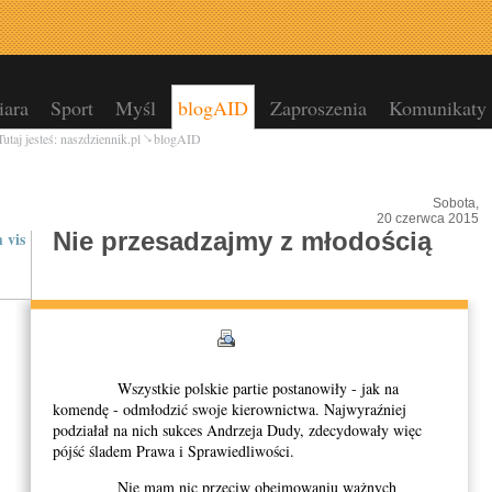
ara
Sport
Myśl
blogAID
Zaproszenia
Komunikaty
Tutaj jesteś:
naszdziennik.pl
blogAID
Sobota,
20 czerwca 2015
Nie przesadzajmy z młodością
 vis
Wszystkie polskie partie postanowiły - jak na
komendę - odmłodzić swoje kierownictwa. Najwyraźniej
podziałał na nich sukces Andrzeja Dudy, zdecydowały więc
pójść śladem Prawa i Sprawiedliwości.
Nie mam nic przeciw obejmowaniu ważnych