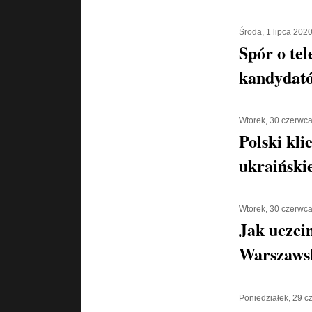
Środa, 1 lipca 202
Spór o tel
kandydató
Wtorek, 30 czerwc
Polski kli
ukraiński
Wtorek, 30 czerwc
Jak uczci
Warszaws
Poniedziałek, 29 