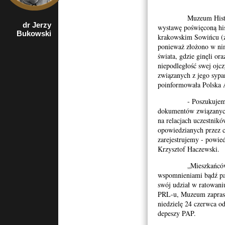
Muzeum Historyczn
dr Jerzy
rzecznik
wystawę poświęconą his
Bukowski
Porozumienia
krakowskim Sowińcu (z
Organizacji
ponieważ złożono w nim
Kombatanckich i
świata, gdzie ginęli or
Niepodległościowych
w Krakowie
niepodległość swej ojc
związanych z jego sypa
poinformowała Polska 
- Poszukujemy arch
dokumentów związanych
na relacjach uczestnik
opowiedzianych przez c
zarejestrujemy - powi
Krzysztof Haczewski.
„Mieszkańców, któr
wspomnieniami bądź pa
swój udział w ratowani
PRL-u, Muzeum zapras
niedzielę 24 czerwca o
depeszy PAP.