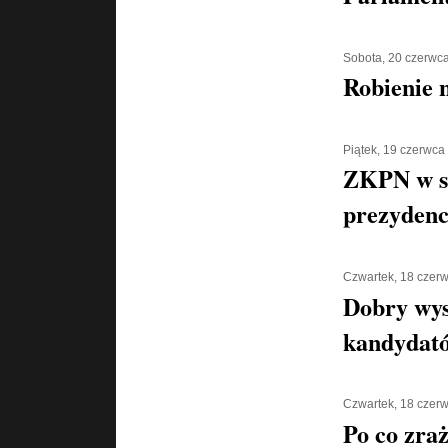
Sobota, 20 czerwc
Robienie 
Piątek, 19 czerwca
ZKPN w s
prezydenc
Czwartek, 18 czer
Dobry wys
kandydat
Czwartek, 18 czer
Po co zra