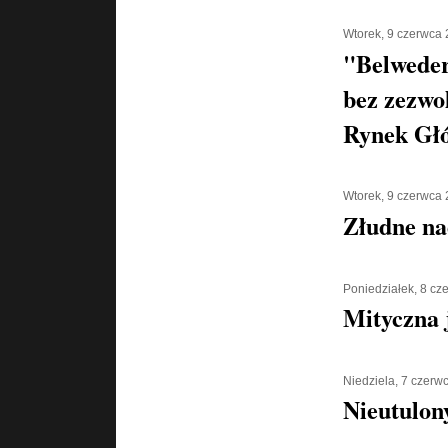
Wtorek, 9 czerwca
"Belweder
bez zezwo
Rynek Gł
Wtorek, 9 czerwca
Złudne na
Poniedziałek, 8 cz
Mityczna 
Niedziela, 7 czerw
Nieutulony