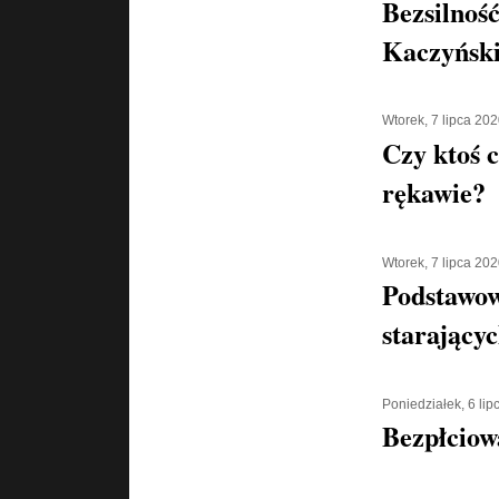
Bezsilnoś
Kaczyńsk
Wtorek, 7 lipca 20
Czy ktoś 
rękawie?
Wtorek, 7 lipca 20
Podstawow
starającyc
Poniedziałek, 6 li
Bezpłciow