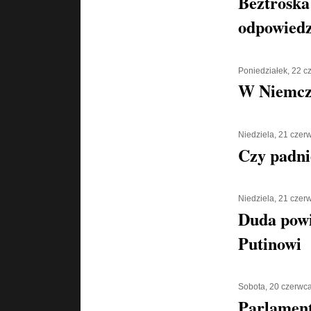
Beztroska
odpowiedz
Poniedziałek, 22 
W Niemcz
Niedziela, 21 czer
Czy padni
Niedziela, 21 czer
Duda powi
Putinowi
Sobota, 20 czerwc
Parlament