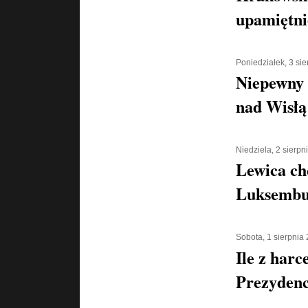
upamiętni
Poniedziałek, 3 si
Niepewny 
nad Wisłą
Niedziela, 2 sierpn
Lewica ch
Luksembu
Sobota, 1 sierpnia
Ile z harc
Prezyden