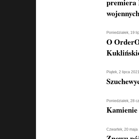
premiera 
wojennych
Poniedziałek, 19 l
O OrderOr
Kukliński
Piątek, 2 lipca 202
Szuchewyc
Poniedziałek, 28 
Kamienie 
Czwartek, 20 maja
Znowu pó