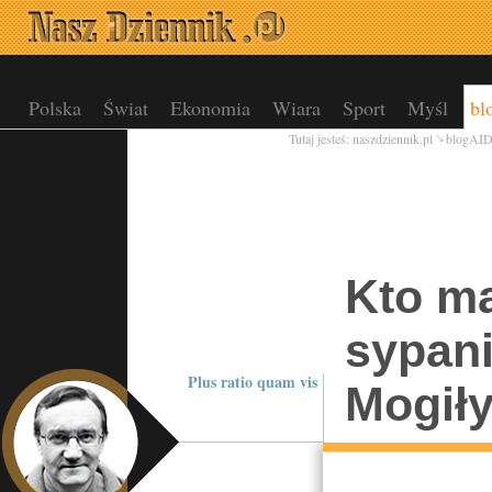
Polska
Świat
Ekonomia
Wiara
Sport
Myśl
bl
Tutaj jesteś:
naszdziennik.pl
blogAI
Kto ma
sypani
Plus ratio quam vis
Mogiły