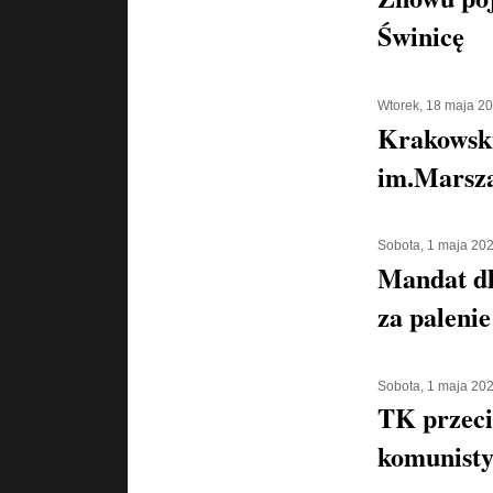
Świnicę
Wtorek, 18 maja 2
Krakowsk
im.Marsza
Sobota, 1 maja 20
Mandat d
za palenie
Sobota, 1 maja 20
TK przeci
komunisty