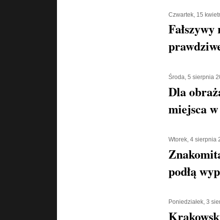
Czwartek, 15 kwiet
Fałszywy 
prawdziwe
Środa, 5 sierpnia 
Dla obraż
miejsca w 
Wtorek, 4 sierpnia
Znakomita
podłą wyp
Poniedziałek, 3 si
Krakowski