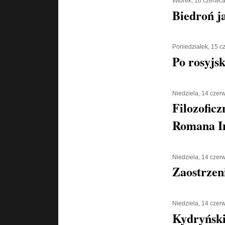
Wtorek, 16 czerwc
Biedroń j
Poniedziałek, 15 
Po rosyjs
Niedziela, 14 czer
Filozoficz
Romana I
Niedziela, 14 czer
Zaostrzen
Niedziela, 14 czer
Kydryński 