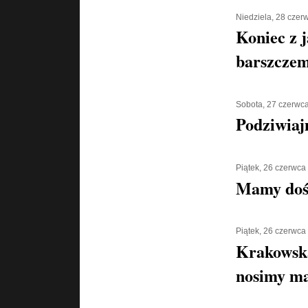
Niedziela, 28 czer
Koniec z 
barszcze
Sobota, 27 czerwc
Podziwiaj
Piątek, 26 czerwca
Mamy doś
Piątek, 26 czerwca
Krakowska
nosimy ma