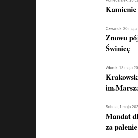
Poniedziałek, 28 
Kamienie 
Czwartek, 20 maja
Znowu pó
Świnicę
Wtorek, 18 maja 2
Krakowsk
im.Marsza
Sobota, 1 maja 20
Mandat d
za palenie