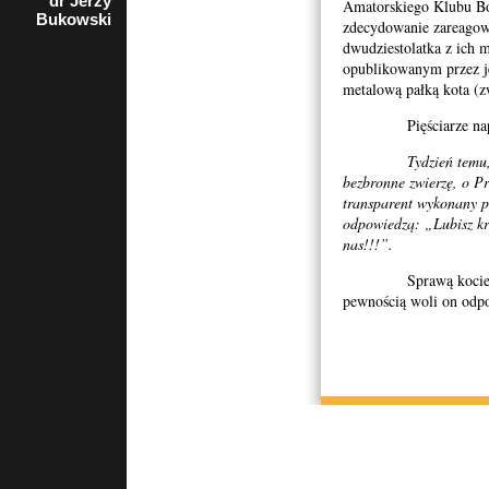
dr Jerzy
rzecznik
Amatorskiego Klubu Bok
Bukowski
Porozumienia
zdecydowanie zareagow
Organizacji
dwudziestolatka z ich m
Kombatanckich i
opublikowanym przez je
Niepodległościowych
w Krakowie
metalową pałką kota (zw
Pięściarze napis
Tydzień temu
bezbronne zwierzę, o Pr
transparent wykonany po
odpowiedzą: „Lubisz kr
nas!!!”.
Sprawą kociego kata
pewnością woli on odpo