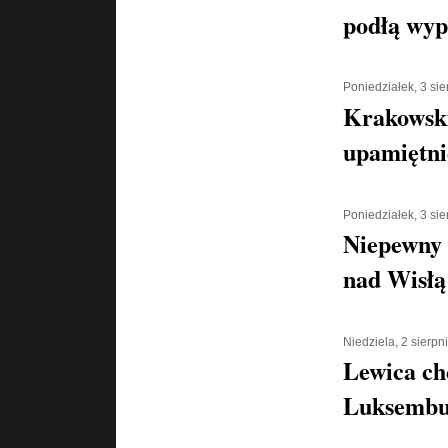
podłą wyp
Poniedziałek, 3 si
Krakowski
upamiętni
Poniedziałek, 3 si
Niepewny 
nad Wisłą
Niedziela, 2 sierpn
Lewica ch
Luksembu