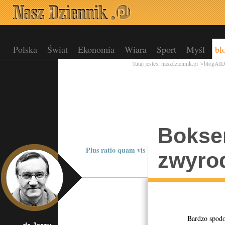
Polska
Świat
Ekonomia
Wiara
Sport
Myśl
bl
Tutaj jesteś:
naszdziennik.pl
blogAI
Bokse
Plus ratio quam vis
zwyro
Bardzo spodobała 