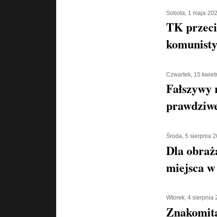
Sobota, 1 maja 20
TK przeci
komunisty
Czwartek, 15 kwiet
Fałszywy 
prawdziwe
Środa, 5 sierpnia 
Dla obraż
miejsca w 
Wtorek, 4 sierpnia
Znakomita