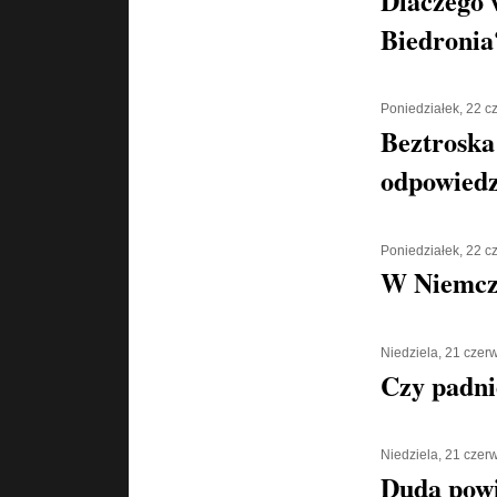
Dlaczego 
Biedronia
Poniedziałek, 22 
Beztroska
odpowiedz
Poniedziałek, 22 
W Niemcz
Niedziela, 21 czer
Czy padni
Niedziela, 21 czer
Duda powi