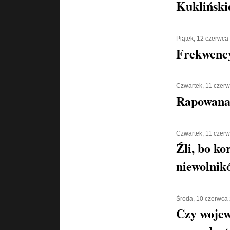
Kukliński
Piątek, 12 czerwca
Frekwenc
Czwartek, 11 czer
Rapowana
Czwartek, 11 czer
Źli, bo ko
niewolnik
Środa, 10 czerwca
Czy wojew