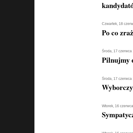
kandydat
Czwartek, 18 czer
Po co zra
Środa, 17 czerwca
Pilnujmy d
Środa, 17 czerwca
Wyborczy
Wtorek, 16 czerwc
Sympatycz