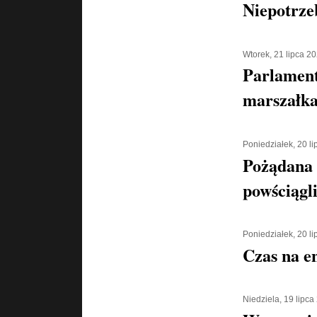
Niepotrze
Wtorek, 21 lipca 2
Parlament
marszałka
Poniedziałek, 20 l
Pożądana
powściągl
Poniedziałek, 20 l
Czas na e
Niedziela, 19 lipca