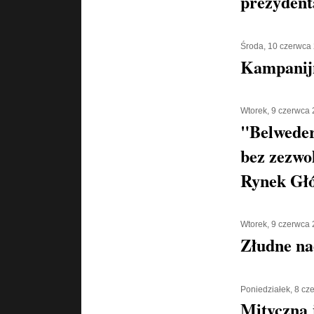
prezyden
Środa, 10 czerwca
Kampanijn
Wtorek, 9 czerwca
"Belweder
bez zezwo
Rynek Gł
Wtorek, 9 czerwca
Złudne na
Poniedziałek, 8 cz
Mityczna 