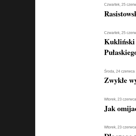
Czwartek, 25 czer
Rasistows
Czwartek, 25 czer
Kukliński
Pułaskiego
Środa, 24 czerwca
Zwykłe w
Wtorek, 23 czerwc
Jak omija
Wtorek, 23 czerwc