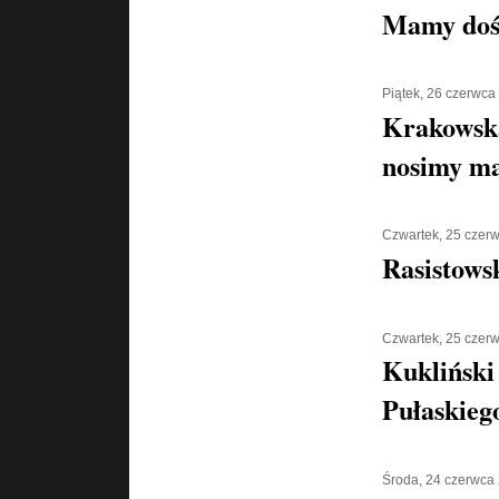
Mamy doś
Piątek, 26 czerwca
Krakowska
nosimy ma
Czwartek, 25 czer
Rasistows
Czwartek, 25 czer
Kukliński
Pułaskiego
Środa, 24 czerwca