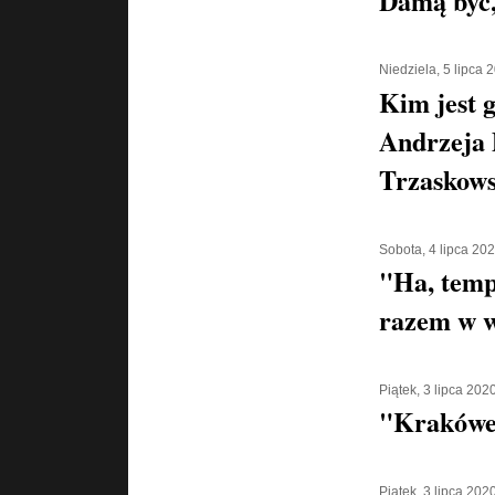
Damą być,
Niedziela, 5 lipca 
Kim jest g
Andrzeja 
Trzaskows
Sobota, 4 lipca 20
"Ha, temp
razem w w
Piątek, 3 lipca 202
"Krakówe
Piątek, 3 lipca 202