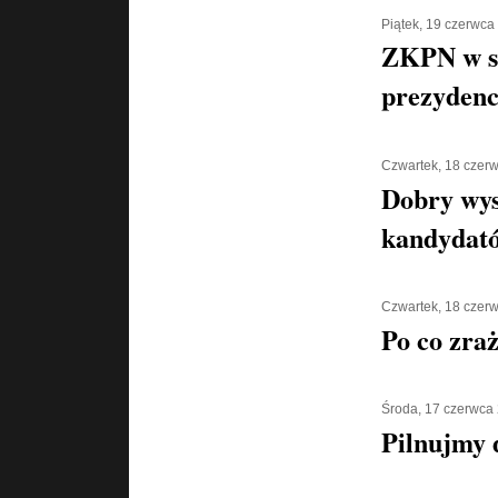
Piątek, 19 czerwca
ZKPN w s
prezydenc
Czwartek, 18 czer
Dobry wys
kandydat
Czwartek, 18 czer
Po co zra
Środa, 17 czerwca
Pilnujmy d