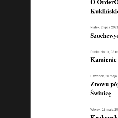
O OrderOr
Kukliński
Piątek, 2 lipca 202
Szuchewyc
Poniedziałek, 28 
Kamienie 
Czwartek, 20 maja
Znowu pó
Świnicę
Wtorek, 18 maja 2
Krakowsk