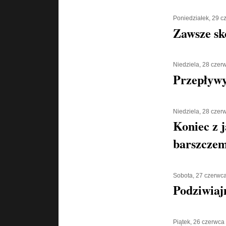
Poniedziałek, 29 
Zawsze sk
Niedziela, 28 czer
Przepływy
Niedziela, 28 czer
Koniec z 
barszcze
Sobota, 27 czerwc
Podziwiaj
Piątek, 26 czerwca