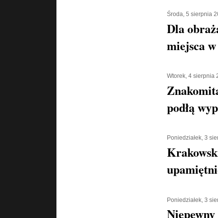
Środa, 5 sierpnia 
Dla obraż
miejsca w 
Wtorek, 4 sierpnia
Znakomita
podłą wyp
Poniedziałek, 3 si
Krakowski
upamiętni
Poniedziałek, 3 si
Niepewny 