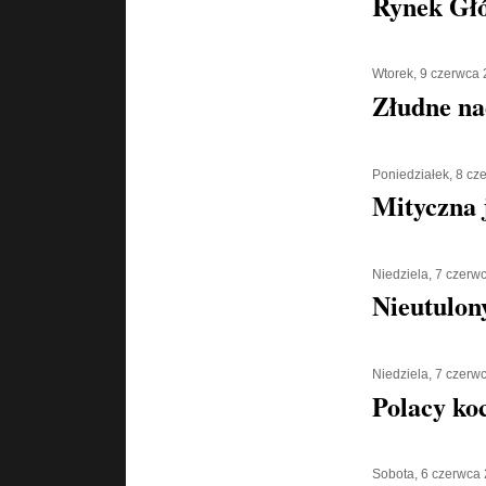
Rynek Gł
Wtorek, 9 czerwca
Złudne na
Poniedziałek, 8 cz
Mityczna 
Niedziela, 7 czerw
Nieutulony
Niedziela, 7 czerw
Polacy ko
Sobota, 6 czerwca