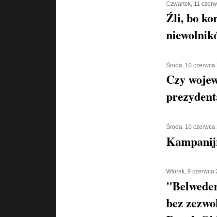
Czwartek, 11 czer
Źli, bo ko
niewolnik
Środa, 10 czerwca
Czy wojew
prezyden
Środa, 10 czerwca
Kampanijn
Wtorek, 9 czerwca
"Belweder
bez zezwo