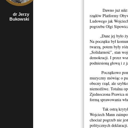
Dawno już nikt nie 
dr Jerzy
rzecznik
rządów Platformy Obywa
Bukowski
Porozumienia
Ludowego jak Wojciech
Organizacji
pogrzebu Olgi Sipowic
Kombatanckich i
Niepodległościowych
„Dane jej było żyć w
w Krakowie
Na początku był komun
twarzą, potem były róż
„Solidarność”, stan wo
demokracji. I przez wsz
podniesioną głową i z 
Początkowo pomyślał
muzyczny mówiąc o par
obecny rząd, ale szybko
niemożliwe. Totalna opo
Zjednoczona Prawica n
formą sprawowania wła
Tak ostrą krytyką p
Wojciech Mann zaimpon
chociaż pogrzeb nie j
politycznych deklaracji