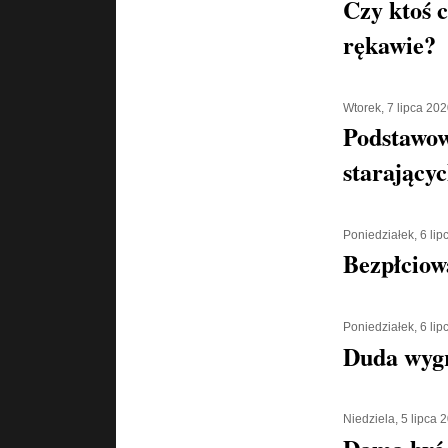
Czy ktoś 
rękawie?
Wtorek, 7 lipca 20
Podstawow
starającyc
Poniedziałek, 6 li
Bezpłciow
Poniedziałek, 6 li
Duda wyg
Niedziela, 5 lipca 