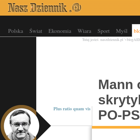
Polska
Świat
Ekonomia
Wiara
Sport
Myśl
bl
Tutaj jesteś:
naszdziennik.pl
blogAI
Mann 
skryty
Plus ratio quam vis
PO-PS