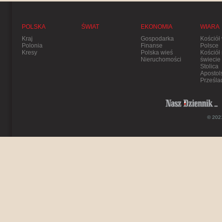
POLSKA
ŚWIAT
EKONOMIA
WIARA
Kraj
Gospodarka
Kościół
Polonia
Finanse
Polsce
Kresy
Polska wieś
Kościół
Nieruchomości
świecie
Stolica
Apostol
Prześla
© 2021