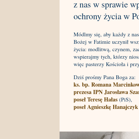
z nas w sprawie w
ochrony życia w Po
Módlmy się, aby każdy z nas
Bożej w Fatimie uczynił wszy
życia: modlitwą, czynem, za
wspierajmy tych, którzy nios
więc pasterzy Kościoła i p
Dziś prośmy Pana Boga za:
ks. bp. Romana Marcinkow
prezesa IPN Jarosława Sza
poseł Teresę Hałas
(PiS),
poseł Agnieszkę Hanajczyk