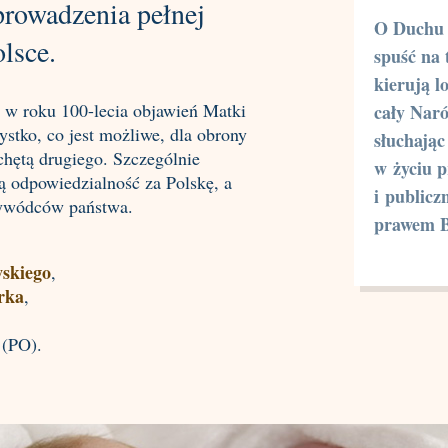
prowadzenia pełnej
O Duchu 
lsce.
spuść na 
kierują l
 w roku 100-lecia objawień Matki
cały Nar
stko, co jest możliwe, dla obrony
słuchają
chętą drugiego. Szczególnie
w życiu 
ą odpowiedzialność za Polskę, a
i publicz
rzywódców państwa.
prawem 
skiego
,
rka
,
(PO).