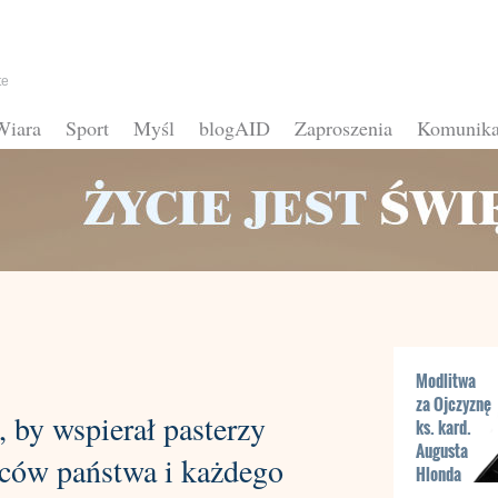
te
Wiara
Sport
Myśl
blogAID
Zaproszenia
Komunika
Modlitwa
za Ojczyznę
 by wspierał pasterzy
ks. kard.
Augusta
ców państwa i każdego
Hlonda