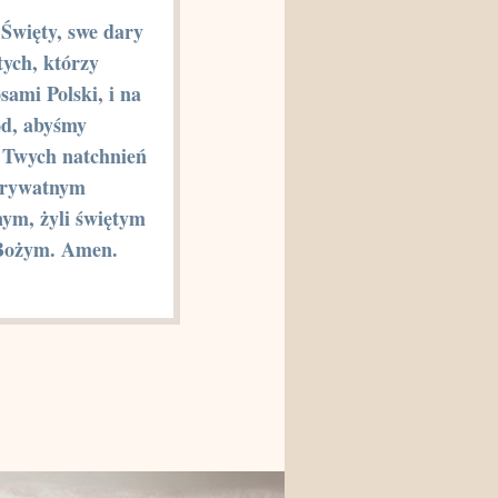
Święty, swe dary
tych, którzy
osami Polski, i na
ód, abyśmy
c Twych natchnień
prywatnym
nym, żyli świętym
Bożym. Amen.